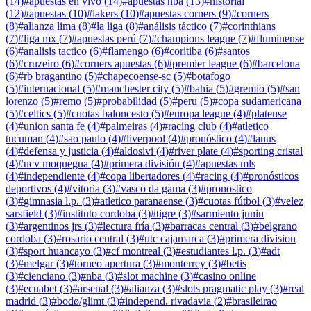
(
14
)
#
apuestas en vivo
(
14
)
#
apuestas nba
(
13
)
#
historial
(
12
)
#
apuestas
(
10
)
#
lakers
(
10
)
#
apuestas corners
(
9
)
#
corners
(
8
)
#
alianza lima
(
8
)
#
la liga
(
8
)
#
análisis táctico
(
7
)
#
corinthians
(
7
)
#
liga mx
(
7
)
#
apuestas perú
(
7
)
#
champions league
(
7
)
#
fluminense
(
6
)
#
analisis tactico
(
6
)
#
flamengo
(
6
)
#
coritiba
(
6
)
#
santos
(
6
)
#
cruzeiro
(
6
)
#
corners apuestas
(
6
)
#
premier league
(
6
)
#
barcelona
(
6
)
#
rb bragantino
(
5
)
#
chapecoense-sc
(
5
)
#
botafogo
(
5
)
#
internacional
(
5
)
#
manchester city
(
5
)
#
bahia
(
5
)
#
gremio
(
5
)
#
san
lorenzo
(
5
)
#
remo
(
5
)
#
probabilidad
(
5
)
#
peru
(
5
)
#
copa sudamericana
(
5
)
#
celtics
(
5
)
#
cuotas baloncesto
(
5
)
#
europa league
(
4
)
#
platense
(
4
)
#
union santa fe
(
4
)
#
palmeiras
(
4
)
#
racing club
(
4
)
#
atletico
tucuman
(
4
)
#
sao paulo
(
4
)
#
liverpool
(
4
)
#
pronóstico
(
4
)
#
lanus
(
4
)
#
defensa y justicia
(
4
)
#
aldosivi
(
4
)
#
river plate
(
4
)
#
sporting cristal
(
4
)
#
ucv moquegua
(
4
)
#
primera división
(
4
)
#
apuestas mls
(
4
)
#
independiente
(
4
)
#
copa libertadores
(
4
)
#
racing
(
4
)
#
pronósticos
deportivos
(
4
)
#
vitoria
(
3
)
#
vasco da gama
(
3
)
#
pronostico
(
3
)
#
gimnasia l.p.
(
3
)
#
atletico paranaense
(
3
)
#
cuotas fútbol
(
3
)
#
velez
sarsfield
(
3
)
#
instituto cordoba
(
3
)
#
tigre
(
3
)
#
sarmiento junin
(
3
)
#
argentinos jrs
(
3
)
#
lectura fría
(
3
)
#
barracas central
(
3
)
#
belgrano
cordoba
(
3
)
#
rosario central
(
3
)
#
utc cajamarca
(
3
)
#
primera division
(
3
)
#
sport huancayo
(
3
)
#
cf montreal
(
3
)
#
estudiantes l.p.
(
3
)
#
adt
(
3
)
#
melgar
(
3
)
#
torneo apertura
(
3
)
#
monterrey
(
3
)
#
betis
(
3
)
#
cienciano
(
3
)
#
nba
(
3
)
#
slot machine
(
3
)
#
casino online
(
3
)
#
ecuabet
(
3
)
#
arsenal
(
3
)
#
alianza
(
3
)
#
slots pragmatic play
(
3
)
#
real
madrid
(
3
)
#
bodø/glimt
(
3
)
#
independ. rivadavia
(
2
)
#
brasileirao