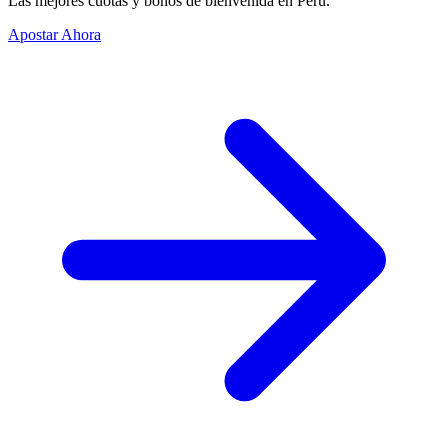
Las mejores cuotas y bonos de bienvenida en Perú.
Apostar Ahora