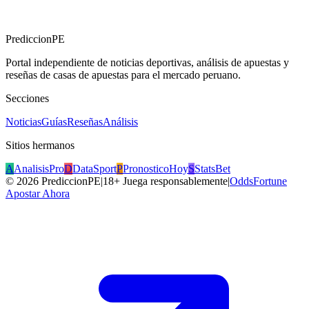
PrediccionPE
Portal independiente de noticias deportivas, análisis de apuestas y
reseñas de casas de apuestas para el mercado peruano.
Secciones
Noticias
Guías
Reseñas
Análisis
Sitios hermanos
A
AnalisisPro
D
DataSport
P
PronosticoHoy
S
StatsBet
©
2026
PrediccionPE
|
18+ Juega responsablemente
|
OddsFortune
Apostar Ahora