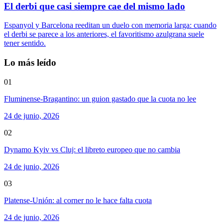
El derbi que casi siempre cae del mismo lado
Espanyol y Barcelona reeditan un duelo con memoria larga: cuando
el derbi se parece a los anteriores, el favoritismo azulgrana suele
tener sentido.
Lo más leído
01
Fluminense-Bragantino: un guion gastado que la cuota no lee
24 de junio, 2026
02
Dynamo Kyiv vs Cluj: el libreto europeo que no cambia
24 de junio, 2026
03
Platense-Unión: al corner no le hace falta cuota
24 de junio, 2026