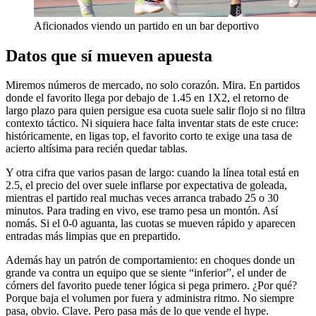
Aficionados viendo un partido en un bar deportivo
Datos que sí mueven apuesta
Miremos números de mercado, no solo corazón. Mira. En partidos
donde el favorito llega por debajo de 1.45 en 1X2, el retorno de
largo plazo para quien persigue esa cuota suele salir flojo si no filtra
contexto táctico. Ni siquiera hace falta inventar stats de este cruce:
históricamente, en ligas top, el favorito corto te exige una tasa de
acierto altísima para recién quedar tablas.
Y otra cifra que varios pasan de largo: cuando la línea total está en
2.5, el precio del over suele inflarse por expectativa de goleada,
mientras el partido real muchas veces arranca trabado 25 o 30
minutos. Para trading en vivo, ese tramo pesa un montón. Así
nomás. Si el 0-0 aguanta, las cuotas se mueven rápido y aparecen
entradas más limpias que en prepartido.
Además hay un patrón de comportamiento: en choques donde un
grande va contra un equipo que se siente “inferior”, el under de
córners del favorito puede tener lógica si pega primero. ¿Por qué?
Porque baja el volumen por fuera y administra ritmo. No siempre
pasa, obvio. Clave. Pero pasa más de lo que vende el hype.