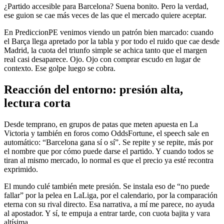
¿Partido accesible para Barcelona? Suena bonito. Pero la verdad,
ese guion se cae más veces de las que el mercado quiere aceptar.
En PrediccionPE venimos viendo un patrón bien marcado: cuando
el Barça llega apretado por la tabla y por todo el ruido que cae desde
Madrid, la cuota del triunfo simple se achica tanto que el margen
real casi desaparece. Ojo. Ojo con comprar escudo en lugar de
contexto. Ese golpe luego se cobra.
Reacción del entorno: presión alta,
lectura corta
Desde temprano, en grupos de patas que meten apuesta en La
Victoria y también en foros como OddsFortune, el speech sale en
automático: “Barcelona gana sí o sí”. Se repite y se repite, más por
el nombre que por cómo puede darse el partido. Y cuando todos se
tiran al mismo mercado, lo normal es que el precio ya esté recontra
exprimido.
El mundo culé también mete presión. Se instala eso de “no puede
fallar” por la pelea en LaLiga, por el calendario, por la comparación
eterna con su rival directo. Esa narrativa, a mí me parece, no ayuda
al apostador. Y sí, te empuja a entrar tarde, con cuota bajita y vara
altísima.