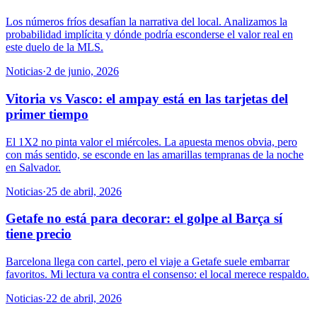
Los números fríos desafían la narrativa del local. Analizamos la
probabilidad implícita y dónde podría esconderse el valor real en
este duelo de la MLS.
Noticias
·
2 de junio, 2026
Vitoria vs Vasco: el ampay está en las tarjetas del
primer tiempo
El 1X2 no pinta valor el miércoles. La apuesta menos obvia, pero
con más sentido, se esconde en las amarillas tempranas de la noche
en Salvador.
Noticias
·
25 de abril, 2026
Getafe no está para decorar: el golpe al Barça sí
tiene precio
Barcelona llega con cartel, pero el viaje a Getafe suele embarrar
favoritos. Mi lectura va contra el consenso: el local merece respaldo.
Noticias
·
22 de abril, 2026