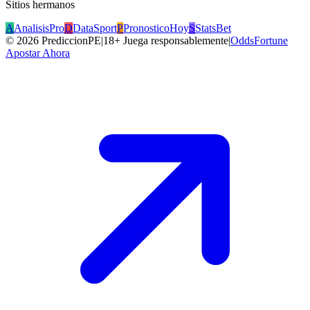
Sitios hermanos
A
AnalisisPro
D
DataSport
P
PronosticoHoy
S
StatsBet
©
2026
PrediccionPE
|
18+ Juega responsablemente
|
OddsFortune
Apostar Ahora