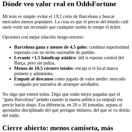
Dónde veo valor real en OddsFortune
Mi tesis es simple: evitar el 1X2 corto de Barcelona y buscar
mercados menos populares. La cosa es que el precio del triunfo culé
suele venir tan recortado que cualquier sustito te rompe el ticket.
Opciones con mejor relación riesgo-retorno:
Barcelona gana y menos de 4.5 goles
: combina superioridad
esperada con un techo razonable de partido.
Levante +1.5 hándicap asiático
: útil si esperas control del
Barça, pero sin paliza.
Menos de 10.5 córners totales
: encaja si el local marca
primero y administra.
Empate al descanso
como jugada de valor medio: mercado
castigado por narrativa de arranque arrollador.
No digo que entren todas. Digo que están mejor pagadas que el
“gana Barcelona” pelado cuando la marea pública ya empujó ese
precio hacia abajo. Esa diferencia, en 20 o 30 jornadas, separa al
apostador disciplinado del que persigue titulares, del que se va detrás
del ruido.
Cierre abierto: menos camiseta, más