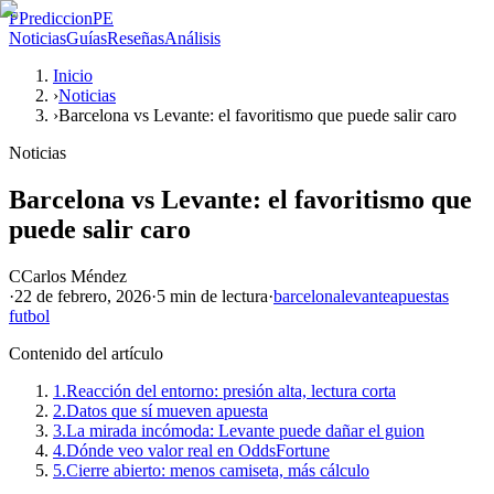
P
PrediccionPE
Noticias
Guías
Reseñas
Análisis
Inicio
›
Noticias
›
Barcelona vs Levante: el favoritismo que puede salir caro
Noticias
Barcelona vs Levante: el favoritismo que
puede salir caro
C
Carlos Méndez
·
22 de febrero, 2026
·
5 min
de lectura
·
barcelona
levante
apuestas
futbol
Contenido del artículo
1.
Reacción del entorno: presión alta, lectura corta
2.
Datos que sí mueven apuesta
3.
La mirada incómoda: Levante puede dañar el guion
4.
Dónde veo valor real en OddsFortune
5.
Cierre abierto: menos camiseta, más cálculo