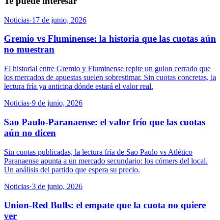
Te puede interesar
Noticias
·
17 de junio, 2026
Gremio vs Fluminense: la historia que las cuotas aún
no muestran
El historial entre Gremio y Fluminense repite un guion cerrado que
los mercados de apuestas suelen sobrestimar. Sin cuotas concretas, la
lectura fría ya anticipa dónde estará el valor real.
Noticias
·
9 de junio, 2026
Sao Paulo-Paranaense: el valor frío que las cuotas
aún no dicen
Sin cuotas publicadas, la lectura fría de Sao Paulo vs Atlético
Paranaense apunta a un mercado secundario: los córners del local.
Un análisis del partido que espera su precio.
Noticias
·
3 de junio, 2026
Union-Red Bulls: el empate que la cuota no quiere
ver