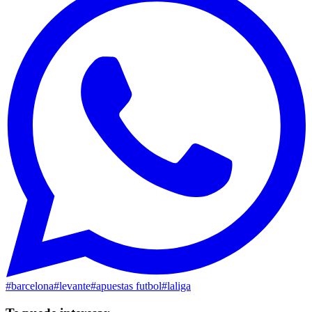
#
barcelona
#
levante
#
apuestas futbol
#
laliga