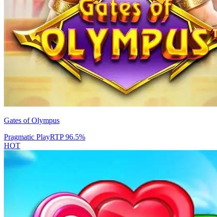
Gates of Olympus
Pragmatic Play
RTP
96.5
%
HOT