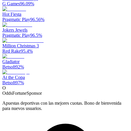
G Games
96.09
%
Hot Fiesta
Pragmatic Play
96.56
%
Jokers Jewels
Pragmatic Play
96.5
%
Million Christmas 3
Red Rake
95.4
%
Gladiator
Betsoft
92
%
At the Copa
Betsoft
97
%
O
OddsFortune
Sponsor
Apuestas deportivas con las mejores cuotas. Bono de bienvenida
para nuevos usuarios.