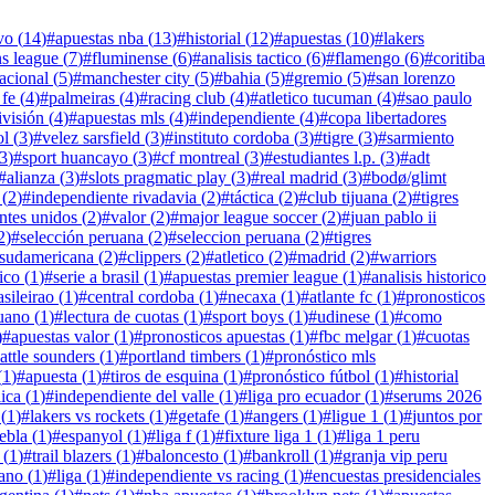
vo
(
14
)
#
apuestas nba
(
13
)
#
historial
(
12
)
#
apuestas
(
10
)
#
lakers
s league
(
7
)
#
fluminense
(
6
)
#
analisis tactico
(
6
)
#
flamengo
(
6
)
#
coritiba
nacional
(
5
)
#
manchester city
(
5
)
#
bahia
(
5
)
#
gremio
(
5
)
#
san lorenzo
 fe
(
4
)
#
palmeiras
(
4
)
#
racing club
(
4
)
#
atletico tucuman
(
4
)
#
sao paulo
ivisión
(
4
)
#
apuestas mls
(
4
)
#
independiente
(
4
)
#
copa libertadores
ol
(
3
)
#
velez sarsfield
(
3
)
#
instituto cordoba
(
3
)
#
tigre
(
3
)
#
sarmiento
3
)
#
sport huancayo
(
3
)
#
cf montreal
(
3
)
#
estudiantes l.p.
(
3
)
#
adt
#
alianza
(
3
)
#
slots pragmatic play
(
3
)
#
real madrid
(
3
)
#
bodø/glimt
(
2
)
#
independiente rivadavia
(
2
)
#
táctica
(
2
)
#
club tijuana
(
2
)
#
tigres
ntes unidos
(
2
)
#
valor
(
2
)
#
major league soccer
(
2
)
#
juan pablo ii
2
)
#
selección peruana
(
2
)
#
seleccion peruana
(
2
)
#
tigres
 sudamericana
(
2
)
#
clippers
(
2
)
#
atletico
(
2
)
#
madrid
(
2
)
#
warriors
ico
(
1
)
#
serie a brasil
(
1
)
#
apuestas premier league
(
1
)
#
analisis historico
asileirao
(
1
)
#
central cordoba
(
1
)
#
necaxa
(
1
)
#
atlante fc
(
1
)
#
pronosticos
ruano
(
1
)
#
lectura de cuotas
(
1
)
#
sport boys
(
1
)
#
udinese
(
1
)
#
como
)
#
apuestas valor
(
1
)
#
pronosticos apuestas
(
1
)
#
fbc melgar
(
1
)
#
cuotas
attle sounders
(
1
)
#
portland timbers
(
1
)
#
pronóstico mls
(
1
)
#
apuesta
(
1
)
#
tiros de esquina
(
1
)
#
pronóstico fútbol
(
1
)
#
historial
lica
(
1
)
#
independiente del valle
(
1
)
#
liga pro ecuador
(
1
)
#
serums 2026
(
1
)
#
lakers vs rockets
(
1
)
#
getafe
(
1
)
#
angers
(
1
)
#
ligue 1
(
1
)
#
juntos por
ebla
(
1
)
#
espanyol
(
1
)
#
liga f
(
1
)
#
fixture liga 1
(
1
)
#
liga 1 peru
(
1
)
#
trail blazers
(
1
)
#
baloncesto
(
1
)
#
bankroll
(
1
)
#
granja vip peru
rano
(
1
)
#
liga
(
1
)
#
independiente vs racing
(
1
)
#
encuestas presidenciales