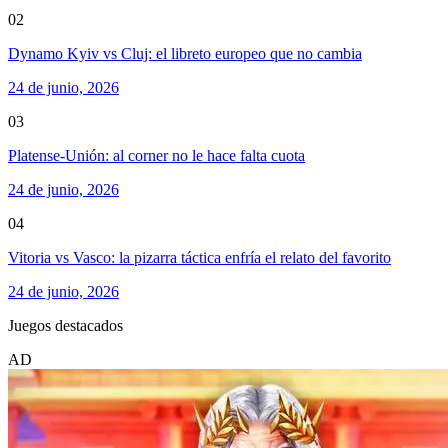
02
Dynamo Kyiv vs Cluj: el libreto europeo que no cambia
24 de junio, 2026
03
Platense-Unión: al corner no le hace falta cuota
24 de junio, 2026
04
Vitoria vs Vasco: la pizarra táctica enfría el relato del favorito
24 de junio, 2026
Juegos destacados
AD