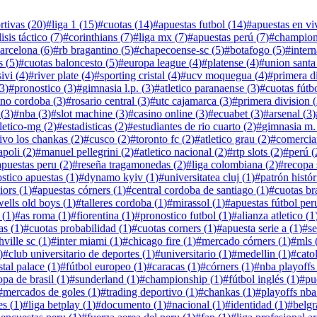
rtivas
(
20
)
#
liga 1
(
15
)
#
cuotas
(
14
)
#
apuestas futbol
(
14
)
#
apuestas en vi
isis táctico
(
7
)
#
corinthians
(
7
)
#
liga mx
(
7
)
#
apuestas perú
(
7
)
#
champion
arcelona
(
6
)
#
rb bragantino
(
5
)
#
chapecoense-sc
(
5
)
#
botafogo
(
5
)
#
inter
s
(
5
)
#
cuotas baloncesto
(
5
)
#
europa league
(
4
)
#
platense
(
4
)
#
union santa
ivi
(
4
)
#
river plate
(
4
)
#
sporting cristal
(
4
)
#
ucv moquegua
(
4
)
#
primera d
3
)
#
pronostico
(
3
)
#
gimnasia l.p.
(
3
)
#
atletico paranaense
(
3
)
#
cuotas fútb
ano cordoba
(
3
)
#
rosario central
(
3
)
#
utc cajamarca
(
3
)
#
primera division
(
(
3
)
#
nba
(
3
)
#
slot machine
(
3
)
#
casino online
(
3
)
#
ecuabet
(
3
)
#
arsenal
(
3
)
tletico-mg
(
2
)
#
estadisticas
(
2
)
#
estudiantes de rio cuarto
(
2
)
#
gimnasia m.
ivo los chankas
(
2
)
#
cusco
(
2
)
#
toronto fc
(
2
)
#
atletico grau
(
2
)
#
comercia
apoli
(
2
)
#
manuel pellegrini
(
2
)
#
atletico nacional
(
2
)
#
rtp slots
(
2
)
#
perú
(
apuestas peru
(
2
)
#
reseña tragamonedas
(
2
)
#
liga colombiana
(
2
)
#
recopa
stico apuestas
(
1
)
#
dynamo kyiv
(
1
)
#
universitatea cluj
(
1
)
#
patrón histór
iors
(
1
)
#
apuestas córners
(
1
)
#
central cordoba de santiago
(
1
)
#
cuotas br
ells old boys
(
1
)
#
talleres cordoba
(
1
)
#
mirassol
(
1
)
#
apuestas fútbol pe
(
1
)
#
as roma
(
1
)
#
fiorentina
(
1
)
#
pronostico futbol
(
1
)
#
alianza atletico
(
1
as
(
1
)
#
cuotas probabilidad
(
1
)
#
cuotas corners
(
1
)
#
apuesta serie a
(
1
)
#
se
hville sc
(
1
)
#
inter miami
(
1
)
#
chicago fire
(
1
)
#
mercado córners
(
1
)
#
mls
)
#
club universitario de deportes
(
1
)
#
universitario
(
1
)
#
medellin
(
1
)
#
cato
stal palace
(
1
)
#
fútbol europeo
(
1
)
#
caracas
(
1
)
#
córners
(
1
)
#
nba playoffs
opa de brasil
(
1
)
#
sunderland
(
1
)
#
championship
(
1
)
#
fútbol inglés
(
1
)
#
pu
#
mercados de goles
(
1
)
#
trading deportivo
(
1
)
#
chankas
(
1
)
#
playoffs nba
es
(
1
)
#
liga betplay
(
1
)
#
documento
(
1
)
#
nacional
(
1
)
#
identidad
(
1
)
#
belg