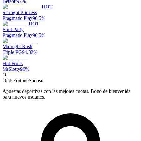
Betsoft
92
%
HOT
Starlight Princess
Pragmatic Play
96.5
%
HOT
Fruit Party
Pragmatic Play
96.5
%
Midnight Rush
Triple PG
94.32
%
Hot Fruits
MrSlotty
96
%
O
OddsFortune
Sponsor
Apuestas deportivas con las mejores cuotas. Bono de bienvenida
para nuevos usuarios.