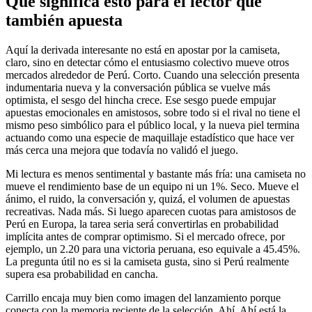
Qué significa esto para el lector que
también apuesta
Aquí la derivada interesante no está en apostar por la camiseta,
claro, sino en detectar cómo el entusiasmo colectivo mueve otros
mercados alrededor de Perú. Corto. Cuando una selección presenta
indumentaria nueva y la conversación pública se vuelve más
optimista, el sesgo del hincha crece. Ese sesgo puede empujar
apuestas emocionales en amistosos, sobre todo si el rival no tiene el
mismo peso simbólico para el público local, y la nueva piel termina
actuando como una especie de maquillaje estadístico que hace ver
más cerca una mejora que todavía no validó el juego.
Mi lectura es menos sentimental y bastante más fría: una camiseta no
mueve el rendimiento base de un equipo ni un 1%. Seco. Mueve el
ánimo, el ruido, la conversación y, quizá, el volumen de apuestas
recreativas. Nada más. Si luego aparecen cuotas para amistosos de
Perú en Europa, la tarea seria será convertirlas en probabilidad
implícita antes de comprar optimismo. Si el mercado ofrece, por
ejemplo, un 2.20 para una victoria peruana, eso equivale a 45.45%.
La pregunta útil no es si la camiseta gusta, sino si Perú realmente
supera esa probabilidad en cancha.
Carrillo encaja muy bien como imagen del lanzamiento porque
conecta con la memoria reciente de la selección. Ahí. Ahí está la