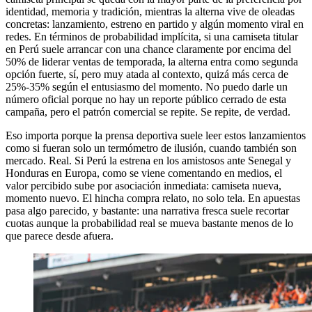
identidad, memoria y tradición, mientras la alterna vive de oleadas
concretas: lanzamiento, estreno en partido y algún momento viral en
redes. En términos de probabilidad implícita, si una camiseta titular
en Perú suele arrancar con una chance claramente por encima del
50% de liderar ventas de temporada, la alterna entra como segunda
opción fuerte, sí, pero muy atada al contexto, quizá más cerca de
25%-35% según el entusiasmo del momento. No puedo darle un
número oficial porque no hay un reporte público cerrado de esta
campaña, pero el patrón comercial se repite. Se repite, de verdad.
Eso importa porque la prensa deportiva suele leer estos lanzamientos
como si fueran solo un termómetro de ilusión, cuando también son
mercado. Real. Si Perú la estrena en los amistosos ante Senegal y
Honduras en Europa, como se viene comentando en medios, el
valor percibido sube por asociación inmediata: camiseta nueva,
momento nuevo. El hincha compra relato, no solo tela. En apuestas
pasa algo parecido, y bastante: una narrativa fresca suele recortar
cuotas aunque la probabilidad real se mueva bastante menos de lo
que parece desde afuera.