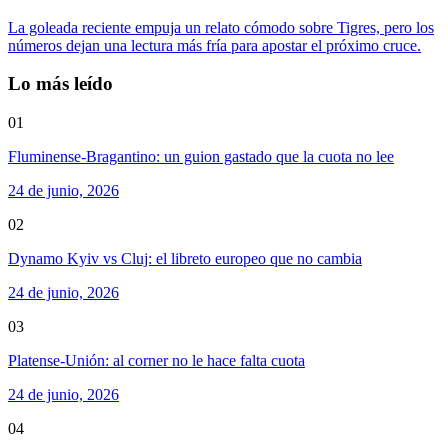
La goleada reciente empuja un relato cómodo sobre Tigres, pero los
números dejan una lectura más fría para apostar el próximo cruce.
Lo más leído
01
Fluminense-Bragantino: un guion gastado que la cuota no lee
24 de junio, 2026
02
Dynamo Kyiv vs Cluj: el libreto europeo que no cambia
24 de junio, 2026
03
Platense-Unión: al corner no le hace falta cuota
24 de junio, 2026
04