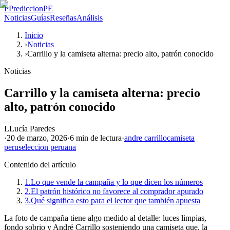
P
PrediccionPE
Noticias
Guías
Reseñas
Análisis
Inicio
›
Noticias
›
Carrillo y la camiseta alterna: precio alto, patrón conocido
Noticias
Carrillo y la camiseta alterna: precio
alto, patrón conocido
L
Lucía Paredes
·
20 de marzo, 2026
·
6 min
de lectura
·
andre carrillo
camiseta
peru
seleccion peruana
Contenido del artículo
1.
Lo que vende la campaña y lo que dicen los números
2.
El patrón histórico no favorece al comprador apurado
3.
Qué significa esto para el lector que también apuesta
La foto de campaña tiene algo medido al detalle: luces limpias,
fondo sobrio y André Carrillo sosteniendo una camiseta que, la