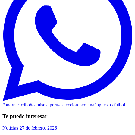
#
andre carrillo
#
camiseta peru
#
seleccion peruana
#
apuestas futbol
Te puede interesar
Noticias
·
27 de febrero, 2026