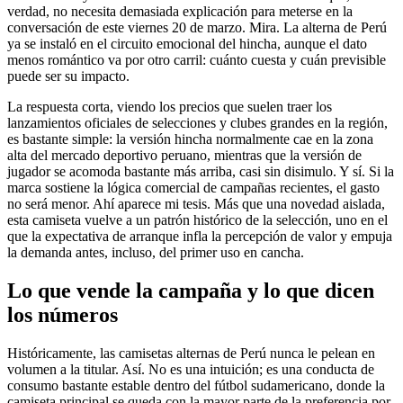
verdad, no necesita demasiada explicación para meterse en la
conversación de este viernes 20 de marzo. Mira. La alterna de Perú
ya se instaló en el circuito emocional del hincha, aunque el dato
menos romántico va por otro carril: cuánto cuesta y cuán previsible
puede ser su impacto.
La respuesta corta, viendo los precios que suelen traer los
lanzamientos oficiales de selecciones y clubes grandes en la región,
es bastante simple: la versión hincha normalmente cae en la zona
alta del mercado deportivo peruano, mientras que la versión de
jugador se acomoda bastante más arriba, casi sin disimulo. Y sí. Si la
marca sostiene la lógica comercial de campañas recientes, el gasto
no será menor. Ahí aparece mi tesis. Más que una novedad aislada,
esta camiseta vuelve a un patrón histórico de la selección, uno en el
que la expectativa de arranque infla la percepción de valor y empuja
la demanda antes, incluso, del primer uso en cancha.
Lo que vende la campaña y lo que dicen
los números
Históricamente, las camisetas alternas de Perú nunca le pelean en
volumen a la titular. Así. No es una intuición; es una conducta de
consumo bastante estable dentro del fútbol sudamericano, donde la
camiseta principal se queda con la mayor parte de la preferencia por