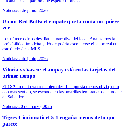
Un análisis del partido que espera su precio.
Noticias
·
3 de junio, 2026
Union-Red Bulls: el empate que la cuota no quiere
ver
Los números fríos desafían la narrativa del local. Analizamos la
probabilidad implícita y dónde podría esconderse el valor real en
este duelo de la MLS.
Noticias
·
2 de junio, 2026
Vitoria vs Vasco: el ampay está en las tarjetas del
primer tiempo
El 1X2 no pinta valor el miércoles. La apuesta menos obvia, pero
con más sentido, se esconde en las amarillas tempranas de la noche
en Salvador.
Noticias
·
20 de marzo, 2026
Tigres-Cincinnati: el 5-1 engaña menos de lo que
parece