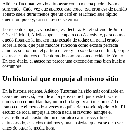
Atlético Tucumán volvió a tropezar con la misma piedra. No me
sorprende. Cada vez que aparece este cruce, esa promesa de partido
abierto suele durar menos que un café en el Rímac: sale rápido,
quema un poco y, casi sin aviso, se enfría.
Lo reciente empuja, y bastante, esa lectura. En el estreno de Julio
César Falcioni, Atlético apenas empató con Aldosivi y, para colmo,
quedó flotando la imagen más pesada de todas: un penal errado
sobre la hora, que para muchos funciona como excusa perfecta
aunque, si uno mira el partido entero y no solo la escena final, lo que
aparece es otra cosa. El entorno lo compra como accidente. Yo no.
En este duelo, el atasco no parece una excepción; más bien huele a
costumbre.
Un historial que empuja al mismo sitio
En la historia reciente, Atlético Tucumán ha sido más confiable en
casa que fuera, sí, pero de ahí a pensar que liquida este tipo de
cruces con comodidad hay un trecho largo, y ahí mismo está la
trampa que el mercado a veces maquilla demasiado rápido. Ahí. El
escudo de local empuja la cuota hacia el favorito, aunque el
desarrollo real acostumbra irse por otro carril: roce, ritmo
entrecortado, espacios mínimos y una ansiedad que ya se deja ver
antes de pasar la media hora.