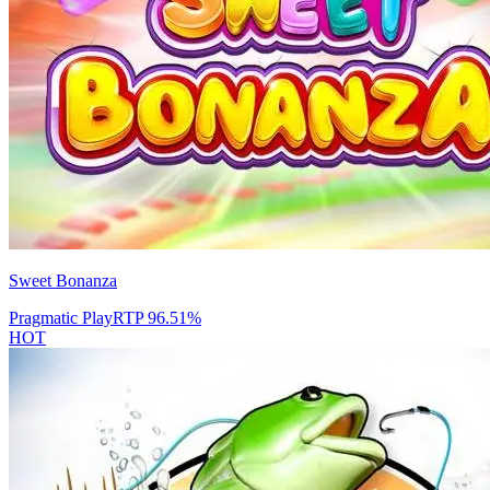
Sweet Bonanza
Pragmatic Play
RTP
96.51
%
HOT