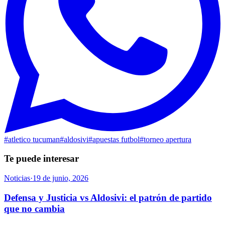
#
atletico tucuman
#
aldosivi
#
apuestas futbol
#
torneo apertura
Te puede interesar
Noticias
·
19 de junio, 2026
Defensa y Justicia vs Aldosivi: el patrón de partido
que no cambia