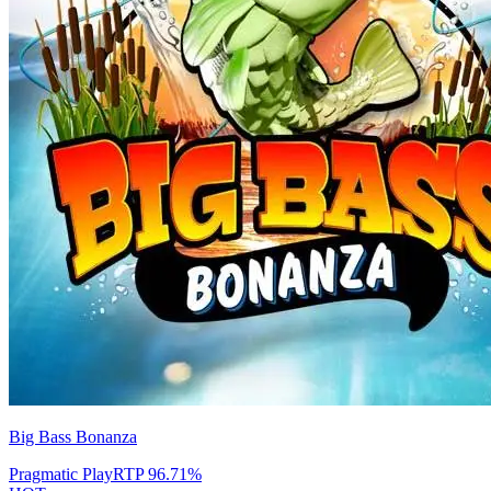
Big Bass Bonanza
Pragmatic Play
RTP
96.71
%