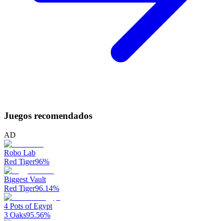
Juegos recomendados
AD
Robo Lab
Red Tiger
96
%
Biggest Vault
Red Tiger
96.14
%
4 Pots of Egypt
3 Oaks
95.56
%