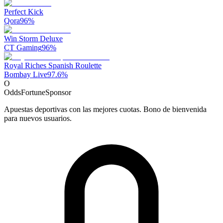
Perfect Kick
Qora
96
%
Win Storm Deluxe
CT Gaming
96
%
Royal Riches Spanish Roulette
Bombay Live
97.6
%
O
OddsFortune
Sponsor
Apuestas deportivas con las mejores cuotas. Bono de bienvenida
para nuevos usuarios.