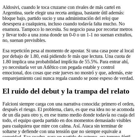
Aldosivi, cuando le toca cruzarse con rivales de más cartel en
Argentina, suele elegir una receta antigua, bastante útil además:
bloque bajo, partido sucio y una administración del reloj que
desespera a cualquiera, incluso cuando todavía falta mucho. No
enamora. Tampoco lo necesita. Su negocio pasa por recortar metros
y llevar todo a una zona donde un 0-0 o un 1-1 no suenan extraños,
no, suenan previsibles.
Esa repetición pesa al momento de apostar. Si una casa pone al local
por debajo de 1.80, está pidiendo fe más que lectura. Una cuota de
1.80 implica una probabilidad implícita de 55.5%. Para entrar ahí,
yo necesitaría ver un Atlético con pegada estable y control
emocional, dos cosas que este jueves no mostró y que, además, este
emparejamiento casi nunca regala cuando se pone espeso de verdad.
El ruido del debut y la trampa del relato
Falcioni siempre carga con una narrativa conocida: primero el orden,
después el riesgo. El problema, claro, es que esa idea no se acomoda
de un día para otro y, en ese tramo medio donde todavía no cuaja del
todo, el equipo queda partido en dos momentos demasiado visibles
para cualquiera que mire con calma. Así. Ataca sin terminar de
soltarse y defiende con una tensión que no siempre equivale a
seguridad. Ese cuadro, para un partido de estreno, era terreno fértil