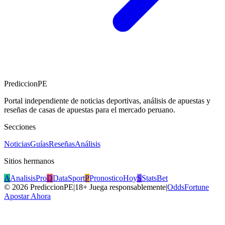
PrediccionPE
Portal independiente de noticias deportivas, análisis de apuestas y
reseñas de casas de apuestas para el mercado peruano.
Secciones
Noticias
Guías
Reseñas
Análisis
Sitios hermanos
A
AnalisisPro
D
DataSport
P
PronosticoHoy
S
StatsBet
©
2026
PrediccionPE
|
18+ Juega responsablemente
|
OddsFortune
Apostar Ahora