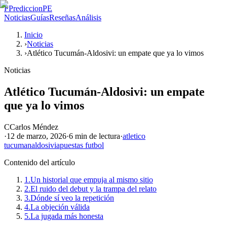
P
PrediccionPE
Noticias
Guías
Reseñas
Análisis
Inicio
›
Noticias
›
Atlético Tucumán-Aldosivi: un empate que ya lo vimos
Noticias
Atlético Tucumán-Aldosivi: un empate
que ya lo vimos
C
Carlos Méndez
·
12 de marzo, 2026
·
6 min
de lectura
·
atletico
tucuman
aldosivi
apuestas futbol
Contenido del artículo
1.
Un historial que empuja al mismo sitio
2.
El ruido del debut y la trampa del relato
3.
Dónde sí veo la repetición
4.
La objeción válida
5.
La jugada más honesta