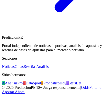
PrediccionPE
Portal independiente de noticias deportivas, análisis de apuestas y
reseñas de casas de apuestas para el mercado peruano.
Secciones
Noticias
Guías
Reseñas
Análisis
Sitios hermanos
A
AnalisisPro
D
DataSport
P
PronosticoHoy
S
StatsBet
©
2026
PrediccionPE
|
18+ Juega responsablemente
|
OddsFortune
Apostar Ahora