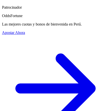
Patrocinador
OddsFortune
Las mejores cuotas y bonos de bienvenida en Perú.
Apostar Ahora