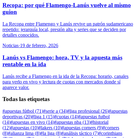
Recopa: por qué Flamengo-Lanús vuelve al mismo
guion
La Recopa entre Flamengo y Lanús revive un patrón sudamericano
repetido: jerarquía local, presión alta y series que se deciden por
detalles conocidos.
Noticias
·
19 de febrero, 2026
Lanús vs Flamengo: hora, TV y la apuesta más
rentable en la ida
Lanús recibe a Flamengo en la ida de la Recopa: horario, canales
para verlo en vivo y lectura de cuotas con mercados donde sí
aparece valor.
Todas las etiquetas
#
apuestas fútbol
(
71
)
#
serie a
(
34
)
#
liga profesional
(
26
)
#
apuestas
deportivas
(
20
)
#
liga 1
(
15
)
#
cuotas
(
14
)
#
apuestas futbol
(
14
)
#
apuestas en vivo
(
14
)
#
apuestas nba
(
13
)
#
historial
(
12
)
#
apuestas
(
10
)
#
lakers
(
10
)
#
apuestas corners
(
9
)
#
corners
(
8
)
#
alianza lima
(
8
)
#
la liga
(
8
)
#
análisis táctico
(
7
)
#
corinthians