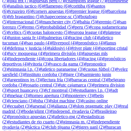
(
7
)
#
liga mx
(
7
)
#
apuestas perú
(
7
)
#
champions league
(
7
)
#
fluminense
(
6
)
#
analisis tactico
(
6
)
#
flamengo
(
6
)
#
coritiba
(
6
)
#
santos
(
6
)
#
cruzeiro
(
6
)
#
corners apuestas
(
6
)
#
premier league
(
6
)
#
barcelona
(
6
)
#
rb bragantino
(
5
)
#
chapecoense-sc
(
5
)
#
botafogo
(
5
)
#
internacional
(
5
)
#
manchester city
(
5
)
#
bahia
(
5
)
#
gremio
(
5
)
#
san
lorenzo
(
5
)
#
remo
(
5
)
#
probabilidad
(
5
)
#
peru
(
5
)
#
copa sudamericana
(
5
)
#
celtics
(
5
)
#
cuotas baloncesto
(
5
)
#
europa league
(
4
)
#
platense
(
4
)
#
union santa fe
(
4
)
#
palmeiras
(
4
)
#
racing club
(
4
)
#
atletico
tucuman
(
4
)
#
sao paulo
(
4
)
#
liverpool
(
4
)
#
pronóstico
(
4
)
#
lanus
(
4
)
#
defensa y justicia
(
4
)
#
aldosivi
(
4
)
#
river plate
(
4
)
#
sporting cristal
(
4
)
#
ucv moquegua
(
4
)
#
primera división
(
4
)
#
apuestas mls
(
4
)
#
independiente
(
4
)
#
copa libertadores
(
4
)
#
racing
(
4
)
#
pronósticos
deportivos
(
4
)
#
vitoria
(
3
)
#
vasco da gama
(
3
)
#
pronostico
(
3
)
#
gimnasia l.p.
(
3
)
#
atletico paranaense
(
3
)
#
cuotas fútbol
(
3
)
#
velez
sarsfield
(
3
)
#
instituto cordoba
(
3
)
#
tigre
(
3
)
#
sarmiento junin
(
3
)
#
argentinos jrs
(
3
)
#
lectura fría
(
3
)
#
barracas central
(
3
)
#
belgrano
cordoba
(
3
)
#
rosario central
(
3
)
#
utc cajamarca
(
3
)
#
primera division
(
3
)
#
sport huancayo
(
3
)
#
cf montreal
(
3
)
#
estudiantes l.p.
(
3
)
#
adt
(
3
)
#
melgar
(
3
)
#
torneo apertura
(
3
)
#
monterrey
(
3
)
#
betis
(
3
)
#
cienciano
(
3
)
#
nba
(
3
)
#
slot machine
(
3
)
#
casino online
(
3
)
#
ecuabet
(
3
)
#
arsenal
(
3
)
#
alianza
(
3
)
#
slots pragmatic play
(
3
)
#
real
madrid
(
3
)
#
bodø/glimt
(
3
)
#
independ. rivadavia
(
2
)
#
brasileirao
(
2
)
#
pronóstico apuestas
(
2
)
#
atletico-mg
(
2
)
#
estadisticas
(
2
)
#
estudiantes de rio cuarto
(
2
)
#
gimnasia m.
(
2
)
#
independiente
rivadavia
(
2
)
#
táctica
(
2
)
#
club tijuana
(
2
)
#
tigres uanl
(
2
)
#
huracan