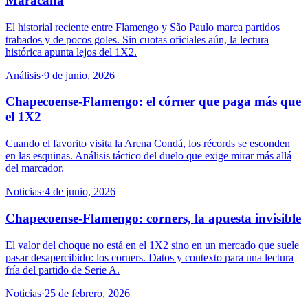
Maracanã
El historial reciente entre Flamengo y São Paulo marca partidos
trabados y de pocos goles. Sin cuotas oficiales aún, la lectura
histórica apunta lejos del 1X2.
Análisis
·
9 de junio, 2026
Chapecoense-Flamengo: el córner que paga más que
el 1X2
Cuando el favorito visita la Arena Condá, los récords se esconden
en las esquinas. Análisis táctico del duelo que exige mirar más allá
del marcador.
Noticias
·
4 de junio, 2026
Chapecoense-Flamengo: corners, la apuesta invisible
El valor del choque no está en el 1X2 sino en un mercado que suele
pasar desapercibido: los corners. Datos y contexto para una lectura
fría del partido de Serie A.
Noticias
·
25 de febrero, 2026