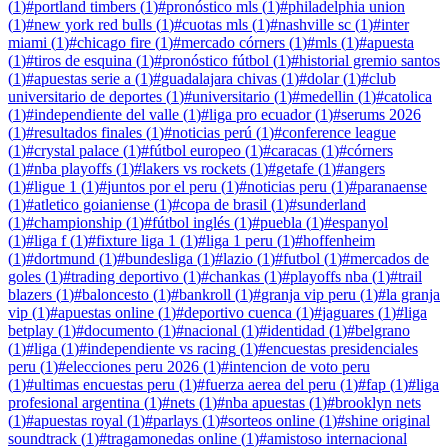
(
1
)
#
portland timbers
(
1
)
#
pronóstico mls
(
1
)
#
philadelphia union
(
1
)
#
new york red bulls
(
1
)
#
cuotas mls
(
1
)
#
nashville sc
(
1
)
#
inter
miami
(
1
)
#
chicago fire
(
1
)
#
mercado córners
(
1
)
#
mls
(
1
)
#
apuesta
(
1
)
#
tiros de esquina
(
1
)
#
pronóstico fútbol
(
1
)
#
historial gremio santos
(
1
)
#
apuestas serie a
(
1
)
#
guadalajara chivas
(
1
)
#
dolar
(
1
)
#
club
universitario de deportes
(
1
)
#
universitario
(
1
)
#
medellin
(
1
)
#
catolica
(
1
)
#
independiente del valle
(
1
)
#
liga pro ecuador
(
1
)
#
serums 2026
(
1
)
#
resultados finales
(
1
)
#
noticias perú
(
1
)
#
conference league
(
1
)
#
crystal palace
(
1
)
#
fútbol europeo
(
1
)
#
caracas
(
1
)
#
córners
(
1
)
#
nba playoffs
(
1
)
#
lakers vs rockets
(
1
)
#
getafe
(
1
)
#
angers
(
1
)
#
ligue 1
(
1
)
#
juntos por el peru
(
1
)
#
noticias peru
(
1
)
#
paranaense
(
1
)
#
atletico goianiense
(
1
)
#
copa de brasil
(
1
)
#
sunderland
(
1
)
#
championship
(
1
)
#
fútbol inglés
(
1
)
#
puebla
(
1
)
#
espanyol
(
1
)
#
liga f
(
1
)
#
fixture liga 1
(
1
)
#
liga 1 peru
(
1
)
#
hoffenheim
(
1
)
#
dortmund
(
1
)
#
bundesliga
(
1
)
#
lazio
(
1
)
#
futbol
(
1
)
#
mercados de
goles
(
1
)
#
trading deportivo
(
1
)
#
chankas
(
1
)
#
playoffs nba
(
1
)
#
trail
blazers
(
1
)
#
baloncesto
(
1
)
#
bankroll
(
1
)
#
granja vip peru
(
1
)
#
la granja
vip
(
1
)
#
apuestas online
(
1
)
#
deportivo cuenca
(
1
)
#
jaguares
(
1
)
#
liga
betplay
(
1
)
#
documento
(
1
)
#
nacional
(
1
)
#
identidad
(
1
)
#
belgrano
(
1
)
#
liga
(
1
)
#
independiente vs racing
(
1
)
#
encuestas presidenciales
peru
(
1
)
#
elecciones peru 2026
(
1
)
#
intencion de voto peru
(
1
)
#
ultimas encuestas peru
(
1
)
#
fuerza aerea del peru
(
1
)
#
fap
(
1
)
#
liga
profesional argentina
(
1
)
#
nets
(
1
)
#
nba apuestas
(
1
)
#
brooklyn nets
(
1
)
#
apuestas royal
(
1
)
#
parlays
(
1
)
#
sorteos online
(
1
)
#
shine original
soundtrack
(
1
)
#
tragamonedas online
(
1
)
#
amistoso internacional