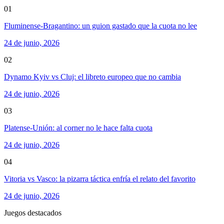
01
Fluminense-Bragantino: un guion gastado que la cuota no lee
24 de junio, 2026
02
Dynamo Kyiv vs Cluj: el libreto europeo que no cambia
24 de junio, 2026
03
Platense-Unión: al corner no le hace falta cuota
24 de junio, 2026
04
Vitoria vs Vasco: la pizarra táctica enfría el relato del favorito
24 de junio, 2026
Juegos destacados