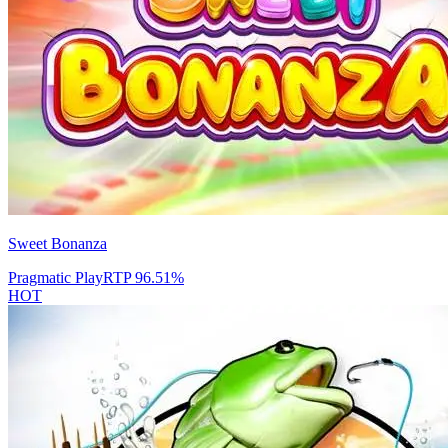
Sweet Bonanza
Pragmatic Play
RTP
96.51
%
HOT