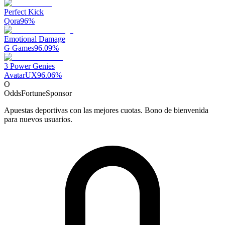
Perfect Kick
Qora
96
%
Emotional Damage
G Games
96.09
%
3 Power Genies
AvatarUX
96.06
%
O
OddsFortune
Sponsor
Apuestas deportivas con las mejores cuotas. Bono de bienvenida
para nuevos usuarios.