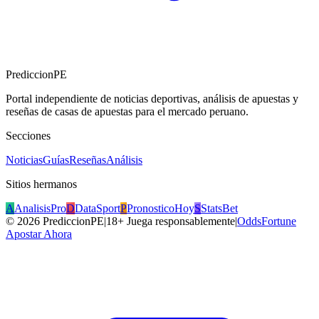
PrediccionPE
Portal independiente de noticias deportivas, análisis de apuestas y
reseñas de casas de apuestas para el mercado peruano.
Secciones
Noticias
Guías
Reseñas
Análisis
Sitios hermanos
A
AnalisisPro
D
DataSport
P
PronosticoHoy
S
StatsBet
©
2026
PrediccionPE
|
18+ Juega responsablemente
|
OddsFortune
Apostar Ahora