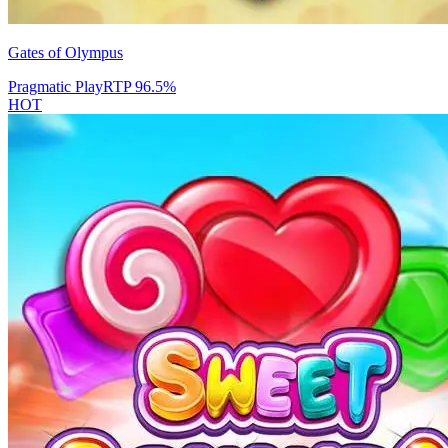
Gates of Olympus
Pragmatic Play
RTP
96.5
%
HOT