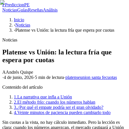
P
PrediccionPE
Noticias
Guías
Reseñas
Análisis
Inicio
›
Noticias
›
Platense vs Unión: la lectura fría que espera por cuotas
Noticias
Platense vs Unión: la lectura fría que
espera por cuotas
A
Andrés Quispe
·
4 de junio, 2026
·
5 min
de lectura
·
platense
union santa fe
cuotas
Contenido del artículo
1.
La narrativa que infla a Unión
2.
El método frío: cuando los números hablan
3.
¿Por qué el empate podría ser el gran olvidado?
4.
Veinte minutos de paciencia pueden cambiarlo todo
Sin cuotas a la vista, no hay cálculo inmediato. Pero la lección es
clara: cuando los números aparezcan, el mercado castigará a Unión