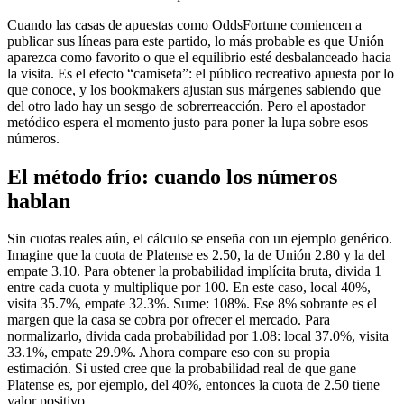
Cuando las casas de apuestas como OddsFortune comiencen a
publicar sus líneas para este partido, lo más probable es que Unión
aparezca como favorito o que el equilibrio esté desbalanceado hacia
la visita. Es el efecto “camiseta”: el público recreativo apuesta por lo
que conoce, y los bookmakers ajustan sus márgenes sabiendo que
del otro lado hay un sesgo de sobrerreacción. Pero el apostador
metódico espera el momento justo para poner la lupa sobre esos
números.
El método frío: cuando los números
hablan
Sin cuotas reales aún, el cálculo se enseña con un ejemplo genérico.
Imagine que la cuota de Platense es 2.50, la de Unión 2.80 y la del
empate 3.10. Para obtener la probabilidad implícita bruta, divida 1
entre cada cuota y multiplique por 100. En este caso, local 40%,
visita 35.7%, empate 32.3%. Sume: 108%. Ese 8% sobrante es el
margen que la casa se cobra por ofrecer el mercado. Para
normalizarlo, divida cada probabilidad por 1.08: local 37.0%, visita
33.1%, empate 29.9%. Ahora compare eso con su propia
estimación. Si usted cree que la probabilidad real de que gane
Platense es, por ejemplo, del 40%, entonces la cuota de 2.50 tiene
valor positivo.