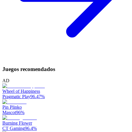
Juegos recomendados
AD
Wheel of Happiness
Pragmatic Play
96.47
%
Pin Plinko
Mascot
96
%
Burning Flower
CT Gaming
96.4
%