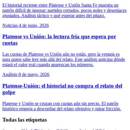
El historial reciente entre Platense y Unión Santa Fe muestra un
patrón difícil de ignorar: partidos cerrados, pocos goles y desenlaces
ajustados. Análisis táctico y qué esperar antes del pitazo.
Noticias
·
4 de junio, 2026
Platense vs Unión: la lectura fría que espera por
cuotas
Las cuotas de Platense vs Unión aún no están, pero la ventaja es
para quien sabe leer más allá del relato. Este análisis anticipa dónde
estará el valor real cuando aparezcan los números.
Análisis
·
8 de mayo, 2026
Platense-Unión: el historial no compra el relato del
golpe
Platense y Unión se cruzan con cuotas aún sin precio. El patrón
histórico empuja a desconfiar del relato ofensivo y mirar fricción.
Todas las etiquetas