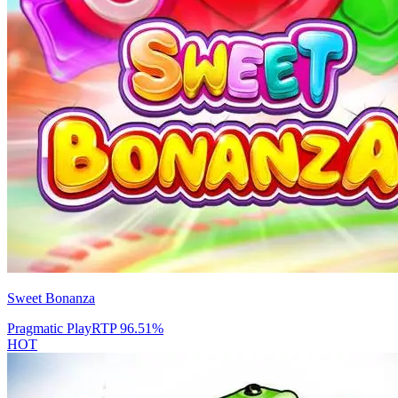
Sweet Bonanza
Pragmatic Play
RTP
96.51
%
HOT