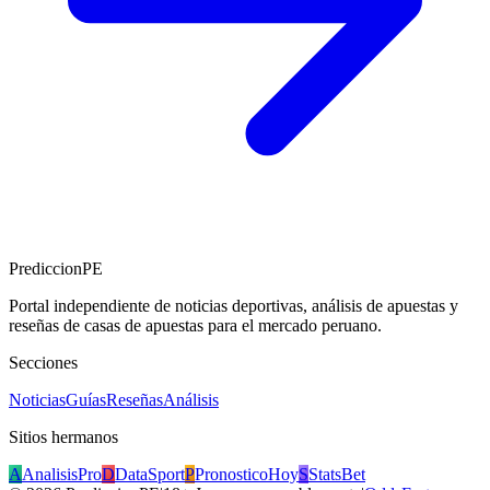
PrediccionPE
Portal independiente de noticias deportivas, análisis de apuestas y
reseñas de casas de apuestas para el mercado peruano.
Secciones
Noticias
Guías
Reseñas
Análisis
Sitios hermanos
A
AnalisisPro
D
DataSport
P
PronosticoHoy
S
StatsBet