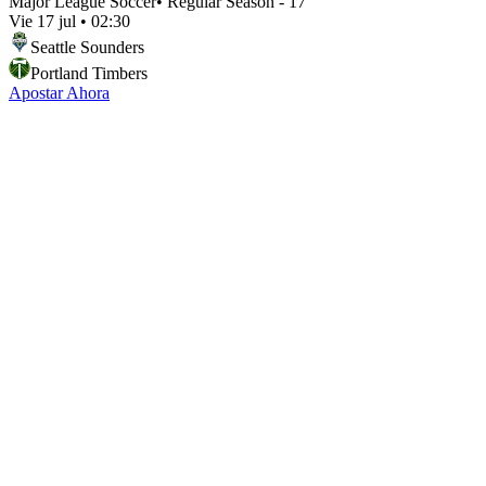
Major League Soccer
•
Regular Season - 17
Vie 17 jul
•
02:30
Seattle Sounders
Portland Timbers
Apostar Ahora