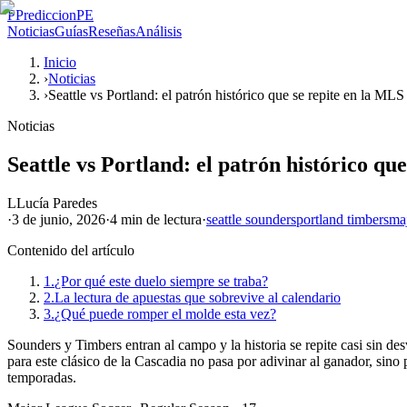
P
PrediccionPE
Noticias
Guías
Reseñas
Análisis
Inicio
›
Noticias
›
Seattle vs Portland: el patrón histórico que se repite en la MLS
Noticias
Seattle vs Portland: el patrón histórico qu
L
Lucía Paredes
·
3 de junio, 2026
·
4 min
de lectura
·
seattle sounders
portland timbers
maj
Contenido del artículo
1.
¿Por qué este duelo siempre se traba?
2.
La lectura de apuestas que sobrevive al calendario
3.
¿Qué puede romper el molde esta vez?
Sounders y Timbers entran al campo y la historia se repite casi sin de
para este clásico de la Cascadia no pasa por adivinar al ganador, sin
temporadas.