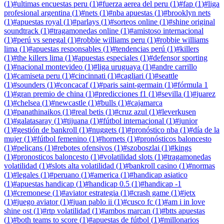
(
1
)
#
ultimas encuestas peru
(
1
)
#
fuerza aerea del peru
(
1
)
#
fap
(
1
)
#
liga
profesional argentina
(
1
)
#
nets
(
1
)
#
nba apuestas
(
1
)
#
brooklyn nets
(
1
)
#
apuestas royal
(
1
)
#
parlays
(
1
)
#
sorteos online
(
1
)
#
shine original
soundtrack
(
1
)
#
tragamonedas online
(
1
)
#
amistoso internacional
(
1
)
#
perú vs senegal
(
1
)
#
robbie williams peru
(
1
)
#
robbie williams
lima
(
1
)
#
apuestas responsables
(
1
)
#
tendencias perú
(
1
)
#
killers
(
1
)
#
the killers lima
(
1
)
#
apuestas especiales
(
1
)
#
defensor sporting
(
1
)
#
nacional montevideo
(
1
)
#
liga uruguaya
(
1
)
#
andre carrillo
(
1
)
#
camiseta peru
(
1
)
#
cincinnati
(
1
)
#
cagliari
(
1
)
#
seattle
(
1
)
#
sounders
(
1
)
#
concacaf
(
1
)
#
paris saint-germain
(
1
)
#
fórmula 1
(
1
)
#
gran premio de china
(
1
)
#
predicciones f1
(
1
)
#
sevilla
(
1
)
#
juarez
(
1
)
#
chelsea
(
1
)
#
newcastle
(
1
)
#
bulls
(
1
)
#
cajamarca
(
1
)
#
panathinaikos
(
1
)
#
real betis
(
1
)
#
cruz azul
(
1
)
#
leverkusen
(
1
)
#
galatasaray
(
1
)
#
tijuana
(
1
)
#
fútbol internacional
(
1
)
#
junior
(
1
)
#
gestión de bankroll
(
1
)
#
nuggets
(
1
)
#
pronóstico nba
(
1
)
#
día de la
mujer
(
1
)
#
fútbol femenino
(
1
)
#
hornets
(
1
)
#
pronósticos baloncesto
(
1
)
#
pelicans
(
1
)
#
rebotes ofensivos
(
1
)
#
szoboszlai
(
1
)
#
kings
(
1
)
#
pronosticos baloncesto
(
1
)
#
volatilidad slots
(
1
)
#
tragamonedas
volatilidad
(
1
)
#
slots alta volatilidad
(
1
)
#
bankroll casino
(
1
)
#
normas
(
1
)
#
legales
(
1
)
#
peruano
(
1
)
#
america
(
1
)
#
handicap asiatico
(
1
)
#
apuestas handicap
(
1
)
#
handicap 0.5
(
1
)
#
handicap -1
(
1
)
#
cremonese
(
1
)
#
aviator estrategia
(
1
)
#
crash game
(
1
)
#
jetx
(
1
)
#
juego aviator
(
1
)
#
juan pablo ii
(
1
)
#
cusco fc
(
1
)
#
am i in love
shine ost
(
1
)
#
rtp volatilidad
(
1
)
#
ambos marcan
(
1
)
#
btts apuestas
(
1
)
#
both teams to score
(
1
)
#
apuestas de fútbol
(
1
)
#
millonarios