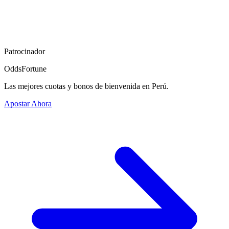
Patrocinador
OddsFortune
Las mejores cuotas y bonos de bienvenida en Perú.
Apostar Ahora