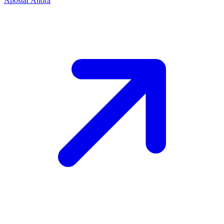
Apostar Ahora