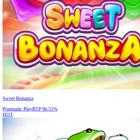
Sweet Bonanza
Pragmatic Play
RTP
96.51
%
HOT