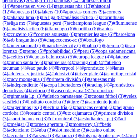
deportivas
(
20
)
#
liga 1
(
15
)
#
cuotas
(
14
)
#
apuestas futbol
(
14
)
#
apuestas en vivo
(
14
)
#
apuestas nba
(
13
)
#
historial
(
12
)
#
apuestas
(
10
)
#
lakers
(
10
)
#
apuestas corners
(
9
)
#
corners
(
8
)
#
alianza lima
(
8
)
#
la liga
(
8
)
#
análisis táctico
(
7
)
#
corinthians
(
7
)
#
liga mx
(
7
)
#
apuestas perú
(
7
)
#
champions league
(
7
)
#
fluminense
(
6
)
#
analisis tactico
(
6
)
#
flamengo
(
6
)
#
coritiba
(
6
)
#
santos
(
6
)
#
cruzeiro
(
6
)
#
corners apuestas
(
6
)
#
premier league
(
6
)
#
barcelona
(
6
)
#
rb bragantino
(
5
)
#
chapecoense-sc
(
5
)
#
botafogo
(
5
)
#
internacional
(
5
)
#
manchester city
(
5
)
#
bahia
(
5
)
#
gremio
(
5
)
#
san
lorenzo
(
5
)
#
remo
(
5
)
#
probabilidad
(
5
)
#
peru
(
5
)
#
copa sudamericana
(
5
)
#
celtics
(
5
)
#
cuotas baloncesto
(
5
)
#
europa league
(
4
)
#
platense
(
4
)
#
union santa fe
(
4
)
#
palmeiras
(
4
)
#
racing club
(
4
)
#
atletico
tucuman
(
4
)
#
sao paulo
(
4
)
#
liverpool
(
4
)
#
pronóstico
(
4
)
#
lanus
(
4
)
#
defensa y justicia
(
4
)
#
aldosivi
(
4
)
#
river plate
(
4
)
#
sporting cristal
(
4
)
#
ucv moquegua
(
4
)
#
primera división
(
4
)
#
apuestas mls
(
4
)
#
independiente
(
4
)
#
copa libertadores
(
4
)
#
racing
(
4
)
#
pronósticos
deportivos
(
4
)
#
vitoria
(
3
)
#
vasco da gama
(
3
)
#
pronostico
(
3
)
#
gimnasia l.p.
(
3
)
#
atletico paranaense
(
3
)
#
cuotas fútbol
(
3
)
#
velez
sarsfield
(
3
)
#
instituto cordoba
(
3
)
#
tigre
(
3
)
#
sarmiento junin
(
3
)
#
argentinos jrs
(
3
)
#
lectura fría
(
3
)
#
barracas central
(
3
)
#
belgrano
cordoba
(
3
)
#
rosario central
(
3
)
#
utc cajamarca
(
3
)
#
primera division
(
3
)
#
sport huancayo
(
3
)
#
cf montreal
(
3
)
#
estudiantes l.p.
(
3
)
#
adt
(
3
)
#
melgar
(
3
)
#
torneo apertura
(
3
)
#
monterrey
(
3
)
#
betis
(
3
)
#
cienciano
(
3
)
#
nba
(
3
)
#
slot machine
(
3
)
#
casino online
(
3
)
#
ecuabet
(
3
)
#
arsenal
(
3
)
#
alianza
(
3
)
#
slots pragmatic play
(
3
)
#
real