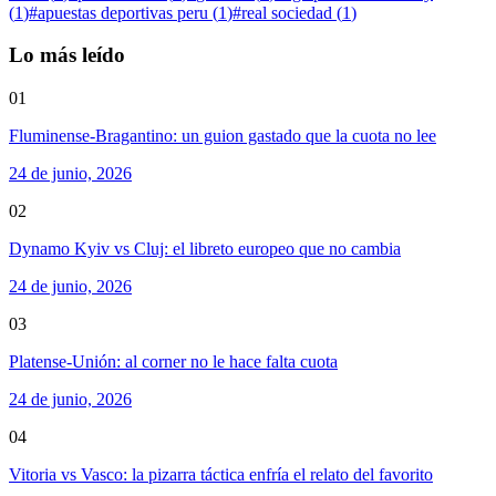
(
1
)
#
apuestas deportivas peru
(
1
)
#
real sociedad
(
1
)
Lo más leído
01
Fluminense-Bragantino: un guion gastado que la cuota no lee
24 de junio, 2026
02
Dynamo Kyiv vs Cluj: el libreto europeo que no cambia
24 de junio, 2026
03
Platense-Unión: al corner no le hace falta cuota
24 de junio, 2026
04
Vitoria vs Vasco: la pizarra táctica enfría el relato del favorito