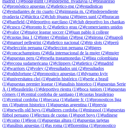
madrid
(
3
)
#
bodø/glimt
(
3
)
#
independ. rivadavia
(
2
)
#
brasileirao
(
2
)
#
pronóstico apuestas
(
2
)
#
atletico-mg
(
2
)
#
estadisticas
(
2
)
#
estudiantes de rio cuarto
(
2
)
#
gimnasia m.
(
2
)
#
independiente
rivadavia
(
2
)
#
táctica
(
2
)
#
club tijuana
(
2
)
#
tigres uanl
(
2
)
#
huracan
(
2
)
#
banfield
(
2
)
#
deportivo garcilaso
(
2
)
#
club deportivo los chankas
(
2
)
#
cusco
(
2
)
#
toronto fc
(
2
)
#
atletico grau
(
2
)
#
comerciantes unidos
(
2
)
#
valor
(
2
)
#
major league soccer
(
2
)
#
juan pablo ii college
(
2
)
#
cuotas liga 1
(
2
)
#
inter
(
2
)
#
milan
(
2
)
#
psg
(
2
)
#
girona
(
2
)
#
napoli
(
2
)
#
manuel pellegrini
(
2
)
#
atletico nacional
(
2
)
#
rtp slots
(
2
)
#
perú
(
2
)
#
selección peruana
(
2
)
#
seleccion peruana
(
2
)
#
tigres
(
2
)
#
concachampions
(
2
)
#
día internacional de la mujer
(
2
)
#
mujer
(
2
)
#
apuestas peru
(
2
)
#
reseña tragamonedas
(
2
)
#
liga colombiana
(
2
)
#
recopa sudamericana
(
2
)
#
clippers
(
2
)
#
atletico
(
2
)
#
madrid
(
2
)
#
warriors
(
2
)
#
voley
(
2
)
#
resultados uni
(
2
)
#
resultados
(
2
)
#
oddsfortune
(
2
)
#
pronostico apuestas
(
1
)
#
dynamo kyiv
(
1
)
#
universitatea cluj
(
1
)
#
patrón histórico
(
1
)
#
serie a brasil
(
1
)
#
apuestas premier league
(
1
)
#
analisis historico
(
1
)
#
apuestas Serie
A
(
1
)
#
brasileirão
(
1
)
#
deportivo riestra
(
1
)
#
boca juniors
(
1
)
#
apuestas
córners
(
1
)
#
central cordoba de santiago
(
1
)
#
cuotas brasileirao
(
1
)
#
central cordoba
(
1
)
#
necaxa
(
1
)
#
atlante fc
(
1
)
#
pronosticos liga
mx
(
1
)
#
patron historico
(
1
)
#
apuestas argentina
(
1
)
#
previa
(
1
)
#
newells old boys
(
1
)
#
talleres cordoba
(
1
)
#
mirassol
(
1
)
#
apuestas
fútbol peruano
(
1
)
#
lectura de cuotas
(
1
)
#
sport boys
(
1
)
#
udinese
(
1
)
#
como
(
1
)
#
leon
(
1
)
#
apuestas altura
(
1
)
#
apuestas tarjetas
(
1
)
#
análisis apuestas
(
1
)
#
as roma
(
1
)
#
fiorentina
(
1
)
#
pronostico