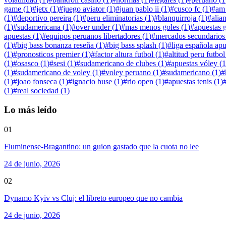
game
(
1
)
#
jetx
(
1
)
#
juego aviator
(
1
)
#
juan pablo ii
(
1
)
#
cusco fc
(
1
)
#
am 
(
1
)
#
deportivo pereira
(
1
)
#
peru eliminatorias
(
1
)
#
blanquirroja
(
1
)
#
alia
(
1
)
#
sudamericana
(
1
)
#
over under
(
1
)
#
mas menos goles
(
1
)
#
apuestas 
apuestas
(
1
)
#
equipos peruanos libertadores
(
1
)
#
mercados secundarios
(
1
)
#
big bass bonanza reseña
(
1
)
#
big bass splash
(
1
)
#
liga española apu
(
1
)
#
pronosticos premier
(
1
)
#
factor altura futbol
(
1
)
#
altitud peru futbol
(
1
)
#
osasco
(
1
)
#
sesi
(
1
)
#
sudamericano de clubes
(
1
)
#
apuestas vóley
(
1
(
1
)
#
sudamericano de voley
(
1
)
#
voley peruano
(
1
)
#
sudamericano
(
1
)
#
(
1
)
#
joao fonseca
(
1
)
#
ignacio buse
(
1
)
#
rio open
(
1
)
#
apuestas tenis
(
1
)
(
1
)
#
real sociedad
(
1
)
Lo más leído
01
Fluminense-Bragantino: un guion gastado que la cuota no lee
24 de junio, 2026
02
Dynamo Kyiv vs Cluj: el libreto europeo que no cambia
24 de junio, 2026