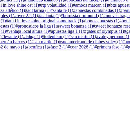
i in love shine ost
(
1
)
#
rtp volatilidad
(
1
)
#
ambos marcan
(
1
)
#
btts apuest
nza atlético
(
1
)
#
adt tarma
(
1
)
#
santa fe
(
1
)
#
apuestas combinadas
(
1
)
#
parl
goles
(
1
)
#
over 2.5
(
1
)
#
atalanta
(
1
)
#
borussia dortmund
(
1
)
#
nuevas trag
(
1
)
#
am i in love shine original soundtrack
(
1
)
#
bonos apuestas
(
1
)
#
bono
estas
(
1
)
#
pronosticos la liga
(
1
)
#
sweet bonanza
(
1
)
#
sweet bonanza res
(
1
)
#
ventaja local altura
(
1
)
#
apuestas liga 1
(
1
)
#
gates of olympus
(
1
)
#
g
)
#
levante
(
1
)
#
laliga
(
1
)
#
tottenham
(
1
)
#
san martín
(
1
)
#
vóley peruano
(
1
hernán barcos
(
1
)
#
san martin
(
1
)
#
sudamericano de clubes voley
(
1
)
#
ap
#
2 de mayo
(
1
)
#
benfica
(
1
)
#
fase 2
(
1
)
#
coar 2026
(
1
)
#
primera fase
(
1
)
#
g