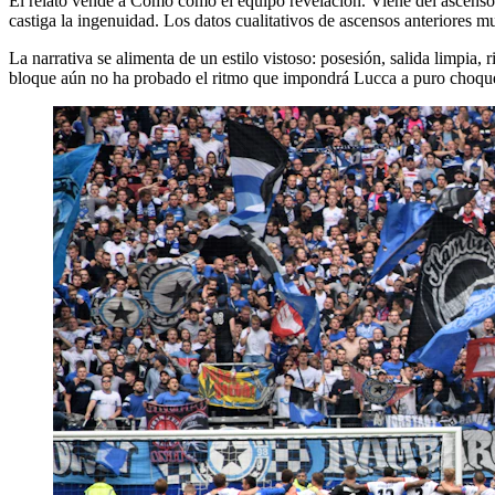
El relato vende a Como como el equipo revelación. Viene del ascenso,
castiga la ingenuidad. Los datos cualitativos de ascensos anteriores 
La narrativa se alimenta de un estilo vistoso: posesión, salida limpia, 
bloque aún no ha probado el ritmo que impondrá Lucca a puro choqu