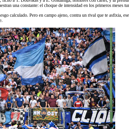
 fichó a T. Douvikas y a E. Goldaniga, nombres con cartel, y la prensa
muestran una constante: el choque de intensidad en los primeros meses tu
riesgo calculado. Pero en campo ajeno, contra un rival que te asfixia, ese
e.