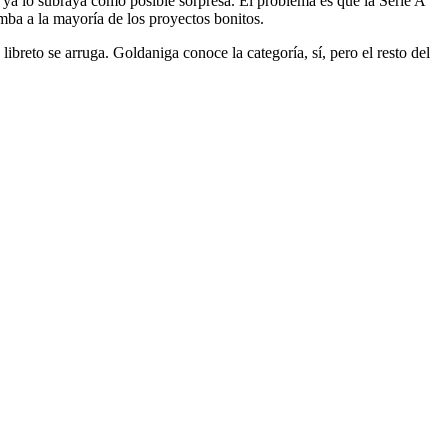
 ya lo subraya como posible sorpresa. El problema es que la Serie A
mba a la mayoría de los proyectos bonitos.
 libreto se arruga. Goldaniga conoce la categoría, sí, pero el resto del