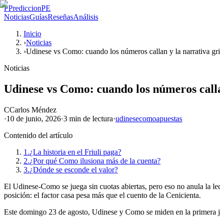
P
PrediccionPE
Noticias
Guías
Reseñas
Análisis
Inicio
›
Noticias
›
Udinese vs Como: cuando los números callan y la narrativa gri
Noticias
Udinese vs Como: cuando los números calla
C
Carlos Méndez
·
10 de junio, 2026
·
3 min
de lectura
·
udinese
como
apuestas
Contenido del artículo
1.
¿La historia en el Friuli paga?
2.
¿Por qué Como ilusiona más de la cuenta?
3.
¿Dónde se esconde el valor?
El Udinese-Como se juega sin cuotas abiertas, pero eso no anula la lec
posición: el factor casa pesa más que el cuento de la Cenicienta.
Este domingo 23 de agosto, Udinese y Como se miden en la primera j