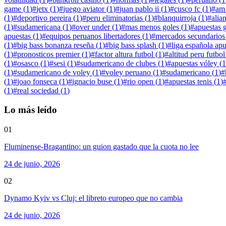
game
(
1
)
#
jetx
(
1
)
#
juego aviator
(
1
)
#
juan pablo ii
(
1
)
#
cusco fc
(
1
)
#
am 
(
1
)
#
deportivo pereira
(
1
)
#
peru eliminatorias
(
1
)
#
blanquirroja
(
1
)
#
alia
(
1
)
#
sudamericana
(
1
)
#
over under
(
1
)
#
mas menos goles
(
1
)
#
apuestas 
apuestas
(
1
)
#
equipos peruanos libertadores
(
1
)
#
mercados secundarios
(
1
)
#
big bass bonanza reseña
(
1
)
#
big bass splash
(
1
)
#
liga española apu
(
1
)
#
pronosticos premier
(
1
)
#
factor altura futbol
(
1
)
#
altitud peru futbol
(
1
)
#
osasco
(
1
)
#
sesi
(
1
)
#
sudamericano de clubes
(
1
)
#
apuestas vóley
(
1
(
1
)
#
sudamericano de voley
(
1
)
#
voley peruano
(
1
)
#
sudamericano
(
1
)
#
(
1
)
#
joao fonseca
(
1
)
#
ignacio buse
(
1
)
#
rio open
(
1
)
#
apuestas tenis
(
1
)
(
1
)
#
real sociedad
(
1
)
Lo más leído
01
Fluminense-Bragantino: un guion gastado que la cuota no lee
24 de junio, 2026
02
Dynamo Kyiv vs Cluj: el libreto europeo que no cambia
24 de junio, 2026