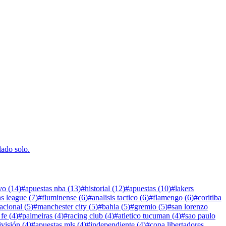
lado solo.
vo
(
14
)
#
apuestas nba
(
13
)
#
historial
(
12
)
#
apuestas
(
10
)
#
lakers
s league
(
7
)
#
fluminense
(
6
)
#
analisis tactico
(
6
)
#
flamengo
(
6
)
#
coritiba
nacional
(
5
)
#
manchester city
(
5
)
#
bahia
(
5
)
#
gremio
(
5
)
#
san lorenzo
 fe
(
4
)
#
palmeiras
(
4
)
#
racing club
(
4
)
#
atletico tucuman
(
4
)
#
sao paulo
ivisión
(
4
)
#
apuestas mls
(
4
)
#
independiente
(
4
)
#
copa libertadores