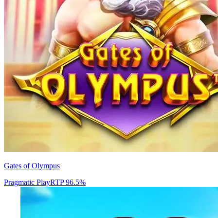
Gates of Olympus
Pragmatic Play
RTP
96.5
%