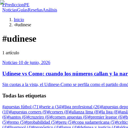
P
PrediccionPE
Noticias
Guías
Reseñas
Análisis
Inicio
›
#udinese
#
udinese
1
artículo
Noticias
·
10 de junio, 2026
Udinese vs Como: cuando los números callan y la narr
Sin cuotas a la vista, el Udinese-Como se perfila como el partido donde 
Todas las etiquetas
#
apuestas fútbol
(
71
)
#
serie a
(
34
)
#
liga profesional
(
26
)
#
apuestas depo
(
10
)
#
apuestas corners
(
9
)
#
corners
(
8
)
#
alianza lima
(
8
)
#
la liga
(
8
)
#
anál
(
6
)
#
santos
(
6
)
#
cruzeiro
(
6
)
#
corners apuestas
(
6
)
#
premier league
(
6
)
#
b
(
5
)
#
remo
(
5
)
#
probabilidad
(
5
)
#
peru
(
5
)
#
copa sudamericana
(
5
)
#
celtic
(
4
)
#
liverpool
(
4
)
#
pronóstico
(
4
)
#
lanus
(
4
)
#
defensa y justicia
(
4
)
#
aldos