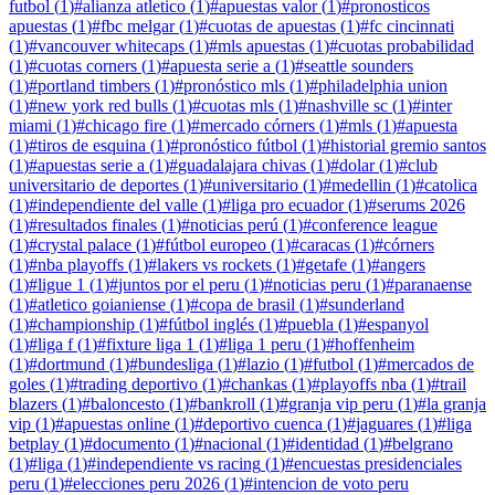
futbol
(
1
)
#
alianza atletico
(
1
)
#
apuestas valor
(
1
)
#
pronosticos
apuestas
(
1
)
#
fbc melgar
(
1
)
#
cuotas de apuestas
(
1
)
#
fc cincinnati
(
1
)
#
vancouver whitecaps
(
1
)
#
mls apuestas
(
1
)
#
cuotas probabilidad
(
1
)
#
cuotas corners
(
1
)
#
apuesta serie a
(
1
)
#
seattle sounders
(
1
)
#
portland timbers
(
1
)
#
pronóstico mls
(
1
)
#
philadelphia union
(
1
)
#
new york red bulls
(
1
)
#
cuotas mls
(
1
)
#
nashville sc
(
1
)
#
inter
miami
(
1
)
#
chicago fire
(
1
)
#
mercado córners
(
1
)
#
mls
(
1
)
#
apuesta
(
1
)
#
tiros de esquina
(
1
)
#
pronóstico fútbol
(
1
)
#
historial gremio santos
(
1
)
#
apuestas serie a
(
1
)
#
guadalajara chivas
(
1
)
#
dolar
(
1
)
#
club
universitario de deportes
(
1
)
#
universitario
(
1
)
#
medellin
(
1
)
#
catolica
(
1
)
#
independiente del valle
(
1
)
#
liga pro ecuador
(
1
)
#
serums 2026
(
1
)
#
resultados finales
(
1
)
#
noticias perú
(
1
)
#
conference league
(
1
)
#
crystal palace
(
1
)
#
fútbol europeo
(
1
)
#
caracas
(
1
)
#
córners
(
1
)
#
nba playoffs
(
1
)
#
lakers vs rockets
(
1
)
#
getafe
(
1
)
#
angers
(
1
)
#
ligue 1
(
1
)
#
juntos por el peru
(
1
)
#
noticias peru
(
1
)
#
paranaense
(
1
)
#
atletico goianiense
(
1
)
#
copa de brasil
(
1
)
#
sunderland
(
1
)
#
championship
(
1
)
#
fútbol inglés
(
1
)
#
puebla
(
1
)
#
espanyol
(
1
)
#
liga f
(
1
)
#
fixture liga 1
(
1
)
#
liga 1 peru
(
1
)
#
hoffenheim
(
1
)
#
dortmund
(
1
)
#
bundesliga
(
1
)
#
lazio
(
1
)
#
futbol
(
1
)
#
mercados de
goles
(
1
)
#
trading deportivo
(
1
)
#
chankas
(
1
)
#
playoffs nba
(
1
)
#
trail
blazers
(
1
)
#
baloncesto
(
1
)
#
bankroll
(
1
)
#
granja vip peru
(
1
)
#
la granja
vip
(
1
)
#
apuestas online
(
1
)
#
deportivo cuenca
(
1
)
#
jaguares
(
1
)
#
liga
betplay
(
1
)
#
documento
(
1
)
#
nacional
(
1
)
#
identidad
(
1
)
#
belgrano
(
1
)
#
liga
(
1
)
#
independiente vs racing
(
1
)
#
encuestas presidenciales
peru
(
1
)
#
elecciones peru 2026
(
1
)
#
intencion de voto peru