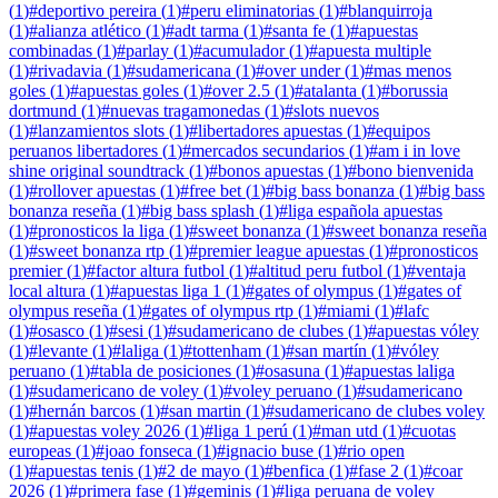
(
1
)
#
deportivo pereira
(
1
)
#
peru eliminatorias
(
1
)
#
blanquirroja
(
1
)
#
alianza atlético
(
1
)
#
adt tarma
(
1
)
#
santa fe
(
1
)
#
apuestas
combinadas
(
1
)
#
parlay
(
1
)
#
acumulador
(
1
)
#
apuesta multiple
(
1
)
#
rivadavia
(
1
)
#
sudamericana
(
1
)
#
over under
(
1
)
#
mas menos
goles
(
1
)
#
apuestas goles
(
1
)
#
over 2.5
(
1
)
#
atalanta
(
1
)
#
borussia
dortmund
(
1
)
#
nuevas tragamonedas
(
1
)
#
slots nuevos
(
1
)
#
lanzamientos slots
(
1
)
#
libertadores apuestas
(
1
)
#
equipos
peruanos libertadores
(
1
)
#
mercados secundarios
(
1
)
#
am i in love
shine original soundtrack
(
1
)
#
bonos apuestas
(
1
)
#
bono bienvenida
(
1
)
#
rollover apuestas
(
1
)
#
free bet
(
1
)
#
big bass bonanza
(
1
)
#
big bass
bonanza reseña
(
1
)
#
big bass splash
(
1
)
#
liga española apuestas
(
1
)
#
pronosticos la liga
(
1
)
#
sweet bonanza
(
1
)
#
sweet bonanza reseña
(
1
)
#
sweet bonanza rtp
(
1
)
#
premier league apuestas
(
1
)
#
pronosticos
premier
(
1
)
#
factor altura futbol
(
1
)
#
altitud peru futbol
(
1
)
#
ventaja
local altura
(
1
)
#
apuestas liga 1
(
1
)
#
gates of olympus
(
1
)
#
gates of
olympus reseña
(
1
)
#
gates of olympus rtp
(
1
)
#
miami
(
1
)
#
lafc
(
1
)
#
osasco
(
1
)
#
sesi
(
1
)
#
sudamericano de clubes
(
1
)
#
apuestas vóley
(
1
)
#
levante
(
1
)
#
laliga
(
1
)
#
tottenham
(
1
)
#
san martín
(
1
)
#
vóley
peruano
(
1
)
#
tabla de posiciones
(
1
)
#
osasuna
(
1
)
#
apuestas laliga
(
1
)
#
sudamericano de voley
(
1
)
#
voley peruano
(
1
)
#
sudamericano
(
1
)
#
hernán barcos
(
1
)
#
san martin
(
1
)
#
sudamericano de clubes voley
(
1
)
#
apuestas voley 2026
(
1
)
#
liga 1 perú
(
1
)
#
man utd
(
1
)
#
cuotas
europeas
(
1
)
#
joao fonseca
(
1
)
#
ignacio buse
(
1
)
#
rio open
(
1
)
#
apuestas tenis
(
1
)
#
2 de mayo
(
1
)
#
benfica
(
1
)
#
fase 2
(
1
)
#
coar
2026
(
1
)
#
primera fase
(
1
)
#
geminis
(
1
)
#
liga peruana de voley