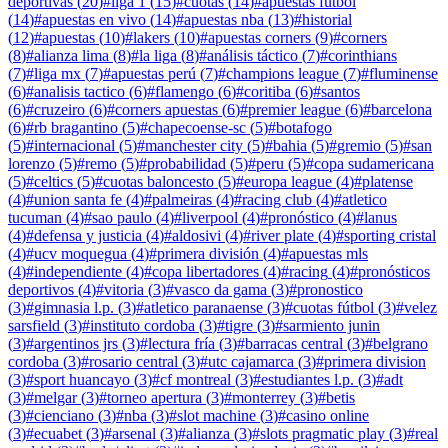
deportivas
(
20
)
#
liga 1
(
15
)
#
cuotas
(
14
)
#
apuestas futbol
(
14
)
#
apuestas en vivo
(
14
)
#
apuestas nba
(
13
)
#
historial
(
12
)
#
apuestas
(
10
)
#
lakers
(
10
)
#
apuestas corners
(
9
)
#
corners
(
8
)
#
alianza lima
(
8
)
#
la liga
(
8
)
#
análisis táctico
(
7
)
#
corinthians
(
7
)
#
liga mx
(
7
)
#
apuestas perú
(
7
)
#
champions league
(
7
)
#
fluminense
(
6
)
#
analisis tactico
(
6
)
#
flamengo
(
6
)
#
coritiba
(
6
)
#
santos
(
6
)
#
cruzeiro
(
6
)
#
corners apuestas
(
6
)
#
premier league
(
6
)
#
barcelona
(
6
)
#
rb bragantino
(
5
)
#
chapecoense-sc
(
5
)
#
botafogo
(
5
)
#
internacional
(
5
)
#
manchester city
(
5
)
#
bahia
(
5
)
#
gremio
(
5
)
#
san
lorenzo
(
5
)
#
remo
(
5
)
#
probabilidad
(
5
)
#
peru
(
5
)
#
copa sudamericana
(
5
)
#
celtics
(
5
)
#
cuotas baloncesto
(
5
)
#
europa league
(
4
)
#
platense
(
4
)
#
union santa fe
(
4
)
#
palmeiras
(
4
)
#
racing club
(
4
)
#
atletico
tucuman
(
4
)
#
sao paulo
(
4
)
#
liverpool
(
4
)
#
pronóstico
(
4
)
#
lanus
(
4
)
#
defensa y justicia
(
4
)
#
aldosivi
(
4
)
#
river plate
(
4
)
#
sporting cristal
(
4
)
#
ucv moquegua
(
4
)
#
primera división
(
4
)
#
apuestas mls
(
4
)
#
independiente
(
4
)
#
copa libertadores
(
4
)
#
racing
(
4
)
#
pronósticos
deportivos
(
4
)
#
vitoria
(
3
)
#
vasco da gama
(
3
)
#
pronostico
(
3
)
#
gimnasia l.p.
(
3
)
#
atletico paranaense
(
3
)
#
cuotas fútbol
(
3
)
#
velez
sarsfield
(
3
)
#
instituto cordoba
(
3
)
#
tigre
(
3
)
#
sarmiento junin
(
3
)
#
argentinos jrs
(
3
)
#
lectura fría
(
3
)
#
barracas central
(
3
)
#
belgrano
cordoba
(
3
)
#
rosario central
(
3
)
#
utc cajamarca
(
3
)
#
primera division
(
3
)
#
sport huancayo
(
3
)
#
cf montreal
(
3
)
#
estudiantes l.p.
(
3
)
#
adt
(
3
)
#
melgar
(
3
)
#
torneo apertura
(
3
)
#
monterrey
(
3
)
#
betis
(
3
)
#
cienciano
(
3
)
#
nba
(
3
)
#
slot machine
(
3
)
#
casino online
(
3
)
#
ecuabet
(
3
)
#
arsenal
(
3
)
#
alianza
(
3
)
#
slots pragmatic play
(
3
)
#
real