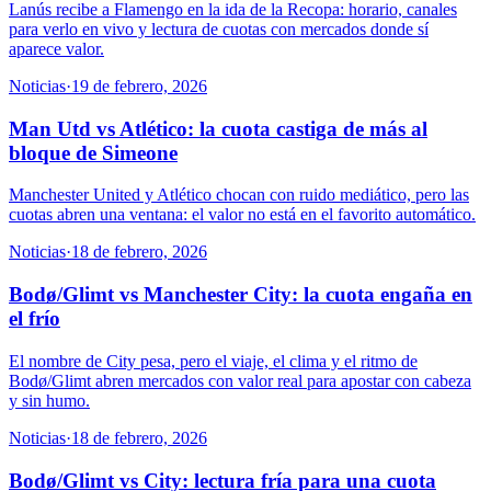
Lanús recibe a Flamengo en la ida de la Recopa: horario, canales
para verlo en vivo y lectura de cuotas con mercados donde sí
aparece valor.
Noticias
·
19 de febrero, 2026
Man Utd vs Atlético: la cuota castiga de más al
bloque de Simeone
Manchester United y Atlético chocan con ruido mediático, pero las
cuotas abren una ventana: el valor no está en el favorito automático.
Noticias
·
18 de febrero, 2026
Bodø/Glimt vs Manchester City: la cuota engaña en
el frío
El nombre de City pesa, pero el viaje, el clima y el ritmo de
Bodø/Glimt abren mercados con valor real para apostar con cabeza
y sin humo.
Noticias
·
18 de febrero, 2026
Bodø/Glimt vs City: lectura fría para una cuota