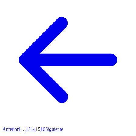
Anterior
1
…
13
14
15
16
Siguiente