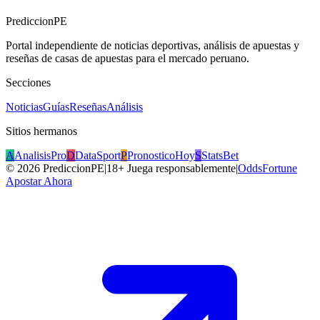
PrediccionPE
Portal independiente de noticias deportivas, análisis de apuestas y
reseñas de casas de apuestas para el mercado peruano.
Secciones
Noticias
Guías
Reseñas
Análisis
Sitios hermanos
A
AnalisisPro
D
DataSport
P
PronosticoHoy
S
StatsBet
©
2026
PrediccionPE
|
18+ Juega responsablemente
|
OddsFortune
Apostar Ahora