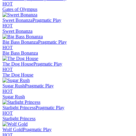
HOT
Gates of Olympus
Sweet Bonanza
Pragmatic Play
HOT
Sweet Bonanza
Big Bass Bonanza
Pragmatic Play
HOT
Big Bass Bonanza
The Dog House
Pragmatic Play
HOT
The Dog House
Sugar Rush
Pragmatic Play
HOT
Sugar Rush
Starlight Princess
Pragmatic Play
HOT
Starlight Princess
Wolf Gold
Pragmatic Play
HOT