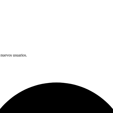
 nuevos usuarios.