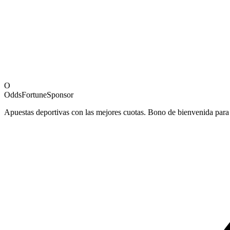
O
OddsFortune
Sponsor
Apuestas deportivas con las mejores cuotas. Bono de bienvenida para