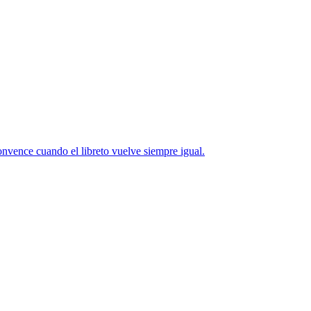
onvence cuando el libreto vuelve siempre igual.