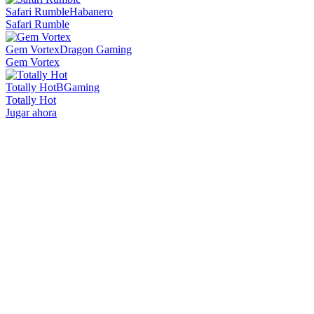
Safari Rumble
Habanero
Safari Rumble
Gem Vortex
Dragon Gaming
Gem Vortex
Totally Hot
BGaming
Totally Hot
Jugar ahora