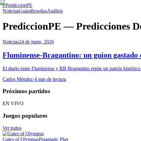
P
PrediccionPE
Noticias
Guías
Reseñas
Análisis
PrediccionPE
—
Predicciones D
Noticias
24 de junio, 2026
Fluminense-Bragantino: un guion gastado q
El duelo entre Fluminense y RB Bragantino repite un patrón histórico 
Carlos Méndez
·
4 min
de lectura
Próximos partidos
EN VIVO
Juegos populares
Ver todos
Gates of Olympus
Pragmatic Play