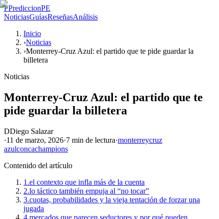
P
PrediccionPE
Noticias
Guías
Reseñas
Análisis
Inicio
›
Noticias
›
Monterrey-Cruz Azul: el partido que te pide guardar la
billetera
Noticias
Monterrey-Cruz Azul: el partido que te
pide guardar la billetera
D
Diego Salazar
·
11 de marzo, 2026
·
7 min
de lectura
·
monterrey
cruz
azul
concachampions
Contenido del artículo
1.
el contexto que infla más de la cuenta
2.
lo táctico también empuja al “no tocar”
3.
cuotas, probabilidades y la vieja tentación de forzar una
jugada
4.
mercados que parecen seductores y por qué pueden