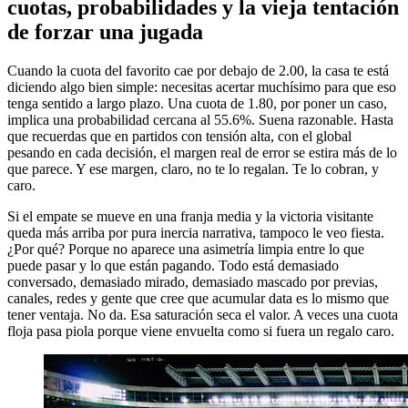
cuotas, probabilidades y la vieja tentación
de forzar una jugada
Cuando la cuota del favorito cae por debajo de 2.00, la casa te está
diciendo algo bien simple: necesitas acertar muchísimo para que eso
tenga sentido a largo plazo. Una cuota de 1.80, por poner un caso,
implica una probabilidad cercana al 55.6%. Suena razonable. Hasta
que recuerdas que en partidos con tensión alta, con el global
pesando en cada decisión, el margen real de error se estira más de lo
que parece. Y ese margen, claro, no te lo regalan. Te lo cobran, y
caro.
Si el empate se mueve en una franja media y la victoria visitante
queda más arriba por pura inercia narrativa, tampoco le veo fiesta.
¿Por qué? Porque no aparece una asimetría limpia entre lo que
puede pasar y lo que están pagando. Todo está demasiado
conversado, demasiado mirado, demasiado mascado por previas,
canales, redes y gente que cree que acumular data es lo mismo que
tener ventaja. No da. Esa saturación seca el valor. A veces una cuota
floja pasa piola porque viene envuelta como si fuera un regalo caro.