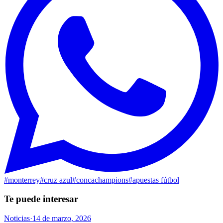
#
monterrey
#
cruz azul
#
concachampions
#
apuestas fútbol
Te puede interesar
Noticias
·
14 de marzo, 2026