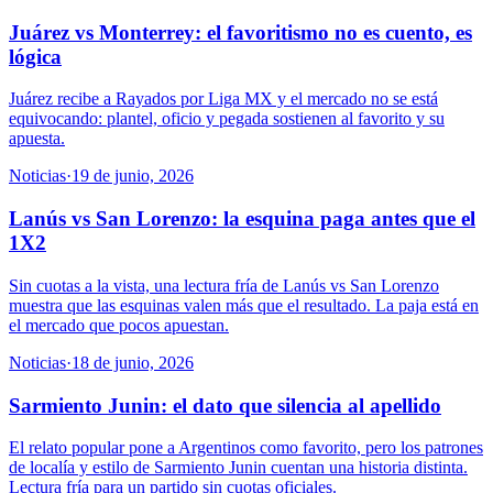
Juárez vs Monterrey: el favoritismo no es cuento, es
lógica
Juárez recibe a Rayados por Liga MX y el mercado no se está
equivocando: plantel, oficio y pegada sostienen al favorito y su
apuesta.
Noticias
·
19 de junio, 2026
Lanús vs San Lorenzo: la esquina paga antes que el
1X2
Sin cuotas a la vista, una lectura fría de Lanús vs San Lorenzo
muestra que las esquinas valen más que el resultado. La paja está en
el mercado que pocos apuestan.
Noticias
·
18 de junio, 2026
Sarmiento Junin: el dato que silencia al apellido
El relato popular pone a Argentinos como favorito, pero los patrones
de localía y estilo de Sarmiento Junin cuentan una historia distinta.
Lectura fría para un partido sin cuotas oficiales.