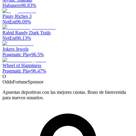
Habanero
96.83
%
Piggy Riches 3
NetEnt
96.09
%
Rabid Randy Dark Trails
NetEnt
96.13
%
Jokers Jewels
Pragmatic Play
96.5
%
Wheel of Happiness
Pragmatic Play
96.47
%
O
OddsFortune
Sponsor
Apuestas deportivas con las mejores cuotas. Bono de bienvenida
para nuevos usuarios.