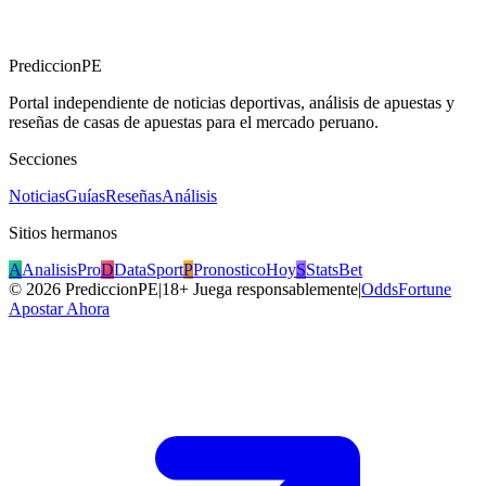
PrediccionPE
Portal independiente de noticias deportivas, análisis de apuestas y
reseñas de casas de apuestas para el mercado peruano.
Secciones
Noticias
Guías
Reseñas
Análisis
Sitios hermanos
A
AnalisisPro
D
DataSport
P
PronosticoHoy
S
StatsBet
©
2026
PrediccionPE
|
18+ Juega responsablemente
|
OddsFortune
Apostar Ahora