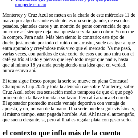
romperte el plan
Monterrey y Cruz Azul se meten en la charla de este miércoles 11 de
marzo por algo bastante evidente: es una serie grande, de escudos
pesados, planteles caros y un montón de gente convencida de que
un cruce así siempre deja una apuesta servida para cobrar. Yo no me
la compro. Para nada. Más bien siento lo contrario: este tipo de
duelo, justamente por todo el ruido que arrastra, suele castigar al que
entra apurado y creyéndose más vivo que el mercado. Ya me pasó,
varias veces, con partidos de este corte, de esos que uno mira con el
café ya frío al lado y piensa que leyó todo mejor que nadie, hasta
que al minuto 18 ya anda persiguiendo una idea que, en verdad,
nunca estuvo ahí.
El tema sigue fresco porque la serie se mueve en plena Concacaf
Champions Cup 2026 y toda la atención cae sobre Monterrey, sobre
Cruz Azul, sobre esa sensación medio tramposa de que el que pegó
primero deja la llave torcida a su favor. Pero ahí arranca el enredo.
El apostador promedio mezcla ventaja deportiva con ventaja de
apuesta, y no, no van de la mano. Una serie puede seguir vivísima y,
al mismo tiempo, estar pagada horrible. Así. Ahí nace el autoengaño,
que suena elegante, sí, pero al final es regalar plata con gesto serio.
el contexto que infla más de la cuenta