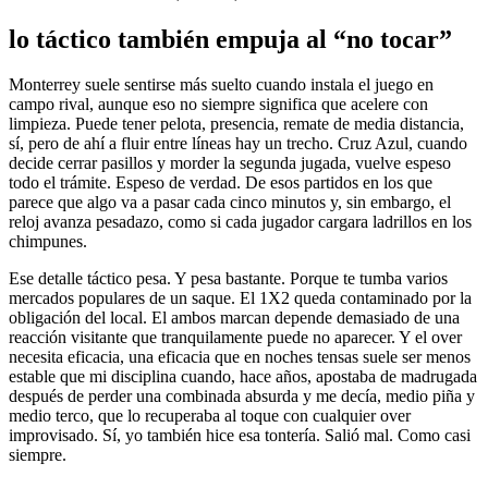
lo táctico también empuja al “no tocar”
Monterrey suele sentirse más suelto cuando instala el juego en
campo rival, aunque eso no siempre significa que acelere con
limpieza. Puede tener pelota, presencia, remate de media distancia,
sí, pero de ahí a fluir entre líneas hay un trecho. Cruz Azul, cuando
decide cerrar pasillos y morder la segunda jugada, vuelve espeso
todo el trámite. Espeso de verdad. De esos partidos en los que
parece que algo va a pasar cada cinco minutos y, sin embargo, el
reloj avanza pesadazo, como si cada jugador cargara ladrillos en los
chimpunes.
Ese detalle táctico pesa. Y pesa bastante. Porque te tumba varios
mercados populares de un saque. El 1X2 queda contaminado por la
obligación del local. El ambos marcan depende demasiado de una
reacción visitante que tranquilamente puede no aparecer. Y el over
necesita eficacia, una eficacia que en noches tensas suele ser menos
estable que mi disciplina cuando, hace años, apostaba de madrugada
después de perder una combinada absurda y me decía, medio piña y
medio terco, que lo recuperaba al toque con cualquier over
improvisado. Sí, yo también hice esa tontería. Salió mal. Como casi
siempre.