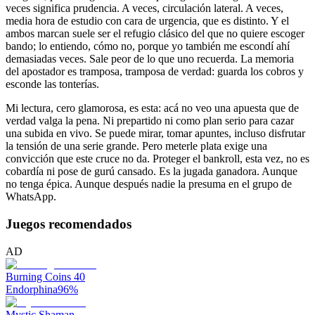
veces significa prudencia. A veces, circulación lateral. A veces,
media hora de estudio con cara de urgencia, que es distinto. Y el
ambos marcan suele ser el refugio clásico del que no quiere escoger
bando; lo entiendo, cómo no, porque yo también me escondí ahí
demasiadas veces. Sale peor de lo que uno recuerda. La memoria
del apostador es tramposa, tramposa de verdad: guarda los cobros y
esconde las tonterías.
Mi lectura, cero glamorosa, es esta: acá no veo una apuesta que de
verdad valga la pena. Ni prepartido ni como plan serio para cazar
una subida en vivo. Se puede mirar, tomar apuntes, incluso disfrutar
la tensión de una serie grande. Pero meterle plata exige una
convicción que este cruce no da. Proteger el bankroll, esta vez, no es
cobardía ni pose de gurú cansado. Es la jugada ganadora. Aunque
no tenga épica. Aunque después nadie la presuma en el grupo de
WhatsApp.
Juegos recomendados
AD
Burning Coins 40
Endorphina
96
%
Mystic Shaman