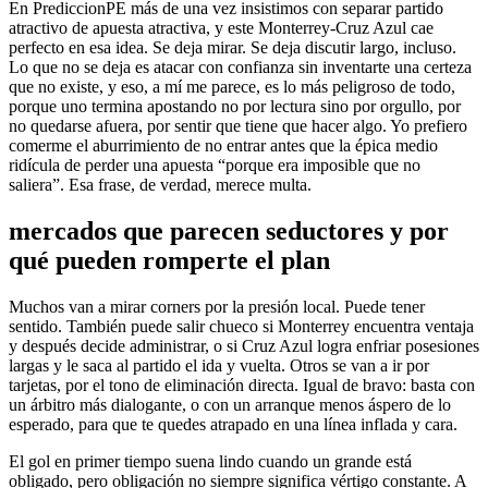
En PrediccionPE más de una vez insistimos con separar partido
atractivo de apuesta atractiva, y este Monterrey-Cruz Azul cae
perfecto en esa idea. Se deja mirar. Se deja discutir largo, incluso.
Lo que no se deja es atacar con confianza sin inventarte una certeza
que no existe, y eso, a mí me parece, es lo más peligroso de todo,
porque uno termina apostando no por lectura sino por orgullo, por
no quedarse afuera, por sentir que tiene que hacer algo. Yo prefiero
comerme el aburrimiento de no entrar antes que la épica medio
ridícula de perder una apuesta “porque era imposible que no
saliera”. Esa frase, de verdad, merece multa.
mercados que parecen seductores y por
qué pueden romperte el plan
Muchos van a mirar corners por la presión local. Puede tener
sentido. También puede salir chueco si Monterrey encuentra ventaja
y después decide administrar, o si Cruz Azul logra enfriar posesiones
largas y le saca al partido el ida y vuelta. Otros se van a ir por
tarjetas, por el tono de eliminación directa. Igual de bravo: basta con
un árbitro más dialogante, o con un arranque menos áspero de lo
esperado, para que te quedes atrapado en una línea inflada y cara.
El gol en primer tiempo suena lindo cuando un grande está
obligado, pero obligación no siempre significa vértigo constante. A