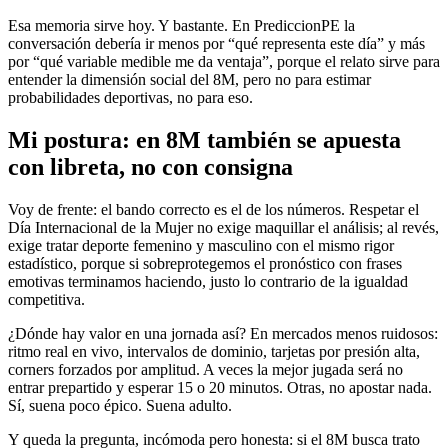
Esa memoria sirve hoy. Y bastante. En PrediccionPE la
conversación debería ir menos por “qué representa este día” y más
por “qué variable medible me da ventaja”, porque el relato sirve para
entender la dimensión social del 8M, pero no para estimar
probabilidades deportivas, no para eso.
Mi postura: en 8M también se apuesta
con libreta, no con consigna
Voy de frente: el bando correcto es el de los números. Respetar el
Día Internacional de la Mujer no exige maquillar el análisis; al revés,
exige tratar deporte femenino y masculino con el mismo rigor
estadístico, porque si sobreprotegemos el pronóstico con frases
emotivas terminamos haciendo, justo lo contrario de la igualdad
competitiva.
¿Dónde hay valor en una jornada así? En mercados menos ruidosos:
ritmo real en vivo, intervalos de dominio, tarjetas por presión alta,
corners forzados por amplitud. A veces la mejor jugada será no
entrar prepartido y esperar 15 o 20 minutos. Otras, no apostar nada.
Sí, suena poco épico. Suena adulto.
Y queda la pregunta, incómoda pero honesta: si el 8M busca trato