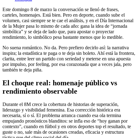
Este domingo 8 de marzo la conversación se llenó de frases,
carteles, homenajes. Está bien. Pero en deporte, cuando sube el
volumen, casi siempre se te cae el análisis, y en el Día Internacional
de la Mujer pasa lo mismo de cada año: gana la idea de “jornada
simbólica” y se deja de lado que, para apostar o proyectar
rendimiento, lo simbólico pesa bastante menos que lo medible.
No suena romántico. No da. Pero prefiero decirlo así: la narrativa
inspira; la estadística te paga o te deja sin boleto. Ahí está la frontera,
clarita, entre leer un partido con seriedad y meterse en una apuesta
por impulso, por feeling, por esa corazonada que a veces jala, pero
también te deja piña.
El choque real: homenaje público vs
rendimiento observable
Durante el 8M crece la cobertura de historias de superación,
liderazgo y visibilidad femenina. Esa corrección histórica era
necesaria, sí o sí. El problema arranca cuando esa ola termina
empujando pronósticos blanditos: se infla eso de “hoy ganan por
contexto”, cuando en fútbol y en otros deportes top el resultado, te
guste o no, sale más de ocasiones creadas, eficacia y estructura
táctica que del clima social del día.