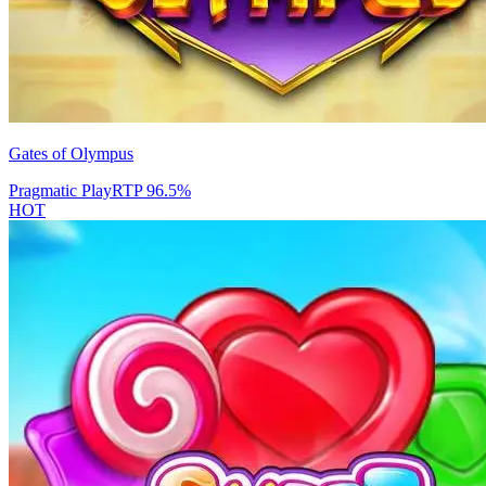
Gates of Olympus
Pragmatic Play
RTP
96.5
%
HOT