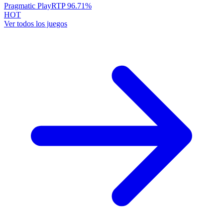
Pragmatic Play
RTP
96.71
%
HOT
Ver todos los juegos