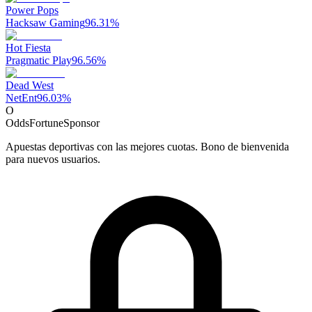
Power Pops
Hacksaw Gaming
96.31
%
Hot Fiesta
Pragmatic Play
96.56
%
Dead West
NetEnt
96.03
%
O
OddsFortune
Sponsor
Apuestas deportivas con las mejores cuotas. Bono de bienvenida
para nuevos usuarios.