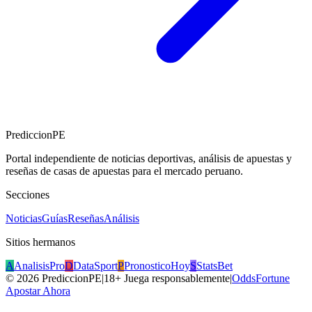
PrediccionPE
Portal independiente de noticias deportivas, análisis de apuestas y
reseñas de casas de apuestas para el mercado peruano.
Secciones
Noticias
Guías
Reseñas
Análisis
Sitios hermanos
A
AnalisisPro
D
DataSport
P
PronosticoHoy
S
StatsBet
©
2026
PrediccionPE
|
18+ Juega responsablemente
|
OddsFortune
Apostar Ahora