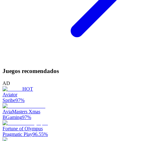
Juegos recomendados
AD
HOT
Aviator
Spribe
97
%
AviaMasters Xmas
BGaming
97
%
Fortune of Olympus
Pragmatic Play
96.55
%