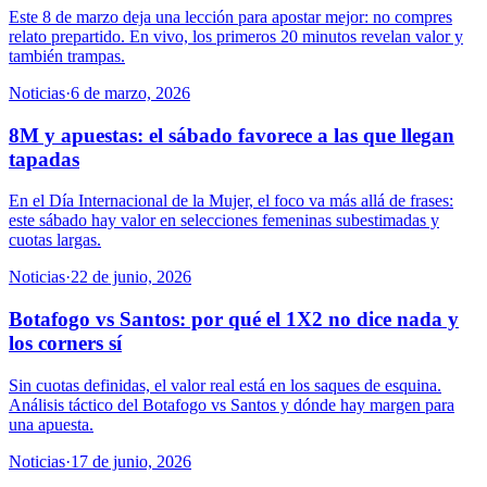
Este 8 de marzo deja una lección para apostar mejor: no compres
relato prepartido. En vivo, los primeros 20 minutos revelan valor y
también trampas.
Noticias
·
6 de marzo, 2026
8M y apuestas: el sábado favorece a las que llegan
tapadas
En el Día Internacional de la Mujer, el foco va más allá de frases:
este sábado hay valor en selecciones femeninas subestimadas y
cuotas largas.
Noticias
·
22 de junio, 2026
Botafogo vs Santos: por qué el 1X2 no dice nada y
los corners sí
Sin cuotas definidas, el valor real está en los saques de esquina.
Análisis táctico del Botafogo vs Santos y dónde hay margen para
una apuesta.
Noticias
·
17 de junio, 2026