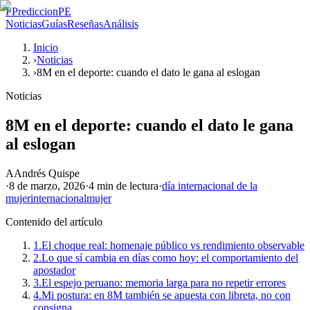
P
PrediccionPE
Noticias
Guías
Reseñas
Análisis
Inicio
›
Noticias
›
8M en el deporte: cuando el dato le gana al eslogan
Noticias
8M en el deporte: cuando el dato le gana
al eslogan
A
Andrés Quispe
·
8 de marzo, 2026
·
4 min
de lectura
·
día internacional de la
mujer
internacional
mujer
Contenido del artículo
1.
El choque real: homenaje público vs rendimiento observable
2.
Lo que sí cambia en días como hoy: el comportamiento del
apostador
3.
El espejo peruano: memoria larga para no repetir errores
4.
Mi postura: en 8M también se apuesta con libreta, no con
consigna