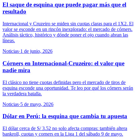
El saque de esquina que puede pagar más que el
resultado
Internacional y Cruzeiro se miden sin cuotas claras para el 1X2. El
valor se esconde en un rincón inexplorado: el mercado de córners.
Análisis táctico, histórico y dónde poner el ojo cuando abran las
líneas.
Noticias
·
1 de junio, 2026
Córners en Internacional-Cruzeiro: el valor que
nadie mira
El clásico no tiene cuotas definidas pero el mercado de tiros de
esquina esconde una oportunidad. Te leo por qué los córners serán
la verdadera batalla.
Noticias
·
5 de mayo, 2026
Dólar en Perú: la esquina que cambia tu apuesta
El dólar cerca de S/ 3.52 no solo afecta compras: también altera
bankroll, cuotas y corners en la Liga 1 del sábado 9 de mayo.