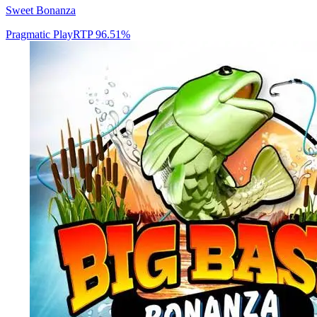
Sweet Bonanza
Pragmatic Play
RTP
96.51
%