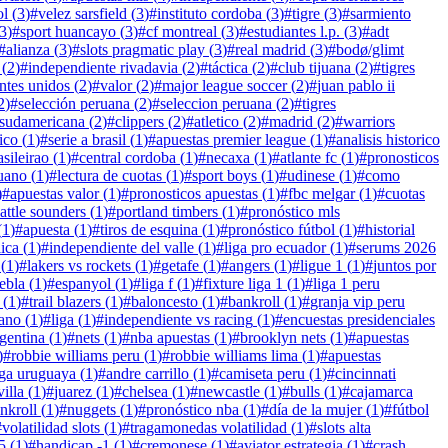
ol
(
3
)
#
velez sarsfield
(
3
)
#
instituto cordoba
(
3
)
#
tigre
(
3
)
#
sarmiento
3
)
#
sport huancayo
(
3
)
#
cf montreal
(
3
)
#
estudiantes l.p.
(
3
)
#
adt
#
alianza
(
3
)
#
slots pragmatic play
(
3
)
#
real madrid
(
3
)
#
bodø/glimt
(
2
)
#
independiente rivadavia
(
2
)
#
táctica
(
2
)
#
club tijuana
(
2
)
#
tigres
ntes unidos
(
2
)
#
valor
(
2
)
#
major league soccer
(
2
)
#
juan pablo ii
2
)
#
selección peruana
(
2
)
#
seleccion peruana
(
2
)
#
tigres
 sudamericana
(
2
)
#
clippers
(
2
)
#
atletico
(
2
)
#
madrid
(
2
)
#
warriors
ico
(
1
)
#
serie a brasil
(
1
)
#
apuestas premier league
(
1
)
#
analisis historico
asileirao
(
1
)
#
central cordoba
(
1
)
#
necaxa
(
1
)
#
atlante fc
(
1
)
#
pronosticos
ruano
(
1
)
#
lectura de cuotas
(
1
)
#
sport boys
(
1
)
#
udinese
(
1
)
#
como
)
#
apuestas valor
(
1
)
#
pronosticos apuestas
(
1
)
#
fbc melgar
(
1
)
#
cuotas
attle sounders
(
1
)
#
portland timbers
(
1
)
#
pronóstico mls
(
1
)
#
apuesta
(
1
)
#
tiros de esquina
(
1
)
#
pronóstico fútbol
(
1
)
#
historial
lica
(
1
)
#
independiente del valle
(
1
)
#
liga pro ecuador
(
1
)
#
serums 2026
(
1
)
#
lakers vs rockets
(
1
)
#
getafe
(
1
)
#
angers
(
1
)
#
ligue 1
(
1
)
#
juntos por
ebla
(
1
)
#
espanyol
(
1
)
#
liga f
(
1
)
#
fixture liga 1
(
1
)
#
liga 1 peru
(
1
)
#
trail blazers
(
1
)
#
baloncesto
(
1
)
#
bankroll
(
1
)
#
granja vip peru
rano
(
1
)
#
liga
(
1
)
#
independiente vs racing
(
1
)
#
encuestas presidenciales
rgentina
(
1
)
#
nets
(
1
)
#
nba apuestas
(
1
)
#
brooklyn nets
(
1
)
#
apuestas
)
#
robbie williams peru
(
1
)
#
robbie williams lima
(
1
)
#
apuestas
iga uruguaya
(
1
)
#
andre carrillo
(
1
)
#
camiseta peru
(
1
)
#
cincinnati
villa
(
1
)
#
juarez
(
1
)
#
chelsea
(
1
)
#
newcastle
(
1
)
#
bulls
(
1
)
#
cajamarca
nkroll
(
1
)
#
nuggets
(
1
)
#
pronóstico nba
(
1
)
#
día de la mujer
(
1
)
#
fútbol
#
volatilidad slots
(
1
)
#
tragamonedas volatilidad
(
1
)
#
slots alta
5
(
1
)
#
handicap -1
(
1
)
#
cremonese
(
1
)
#
aviator estrategia
(
1
)
#
crash