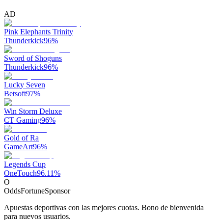
AD
Pink Elephants Trinity
Thunderkick
96
%
Sword of Shoguns
Thunderkick
96
%
Lucky Seven
Betsoft
97
%
Win Storm Deluxe
CT Gaming
96
%
Gold of Ra
GameArt
96
%
Legends Cup
OneTouch
96.11
%
O
OddsFortune
Sponsor
Apuestas deportivas con las mejores cuotas. Bono de bienvenida
para nuevos usuarios.