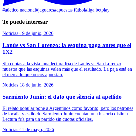
#
atletico nacional
#
jaguares
#
apuestas fútbol
#
liga betplay
Te puede interesar
Noticias
·
19 de junio, 2026
Lanús vs San Lorenzo: la esquina paga antes que el
1X2
Sin cuotas a la vista, una lectura fría de Lanús vs San Lorenzo
muestra que las esquinas valen más que el resultado. La paja está en
el mercado que pocos apuestan.
Noticias
·
18 de junio, 2026
Sarmiento Junin: el dato que silencia al apellido
El relato popular pone a Argentinos como favorito, pero los patrones
de localía y estilo de Sarmiento Junin cuentan una historia distinta.
Lectura fría para un partido sin cuotas oficiales.
Noticias
·
11 de mayo, 2026