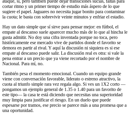
ataque, sí, pero también puede dejar transiciones sucias, faltas para
cortar ritmo y un primer tiempo de estudio más áspero de lo que
sugiere el papel. Jaguares no necesita jugar bonito para contaminar
la cuota; le basta con sobrevivir veinte minutos y enfriar el estadio.
Hay un dato simple que sí sirve para pensar mejor: en fútbol, el
empate al descanso suele aparecer mucho más de lo que al hincha le
gusta admitir. No doy una cifra inventada porque no toca, pero
históricamente ese mercado vive de partidos donde el favorito se
demora en partir al rival. Y aquí la discusión ni siquiera es si ese
empate al descanso puede salir. La discusión real es otra: si vale la
pena entrar a un precio que ya viene recortado por el nombre de
Nacional. Para mí, no.
También pesa el momento emocional. Cuando un equipo grande
viene con conversación favorable, liderato o estreno atractivo, la
cuota al triunfo simple rara vez regala algo. Si ves un 1X2 corto —
pongamos un ejemplo general de 1.35 o 1.40 para un favorito de
este tipo— la casa te está diciendo que necesitas una superioridad
muy limpia para justificar el riesgo. En un duelo que puede
espesarse por tramos, ese precio se parece más a una promesa que a
una oportunidad.