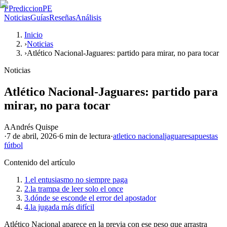
P
PrediccionPE
Noticias
Guías
Reseñas
Análisis
Inicio
›
Noticias
›
Atlético Nacional-Jaguares: partido para mirar, no para tocar
Noticias
Atlético Nacional-Jaguares: partido para
mirar, no para tocar
A
Andrés Quispe
·
7 de abril, 2026
·
6 min
de lectura
·
atletico nacional
jaguares
apuestas
fútbol
Contenido del artículo
1.
el entusiasmo no siempre paga
2.
la trampa de leer solo el once
3.
dónde se esconde el error del apostador
4.
la jugada más difícil
Atlético Nacional aparece en la previa con ese peso que arrastra