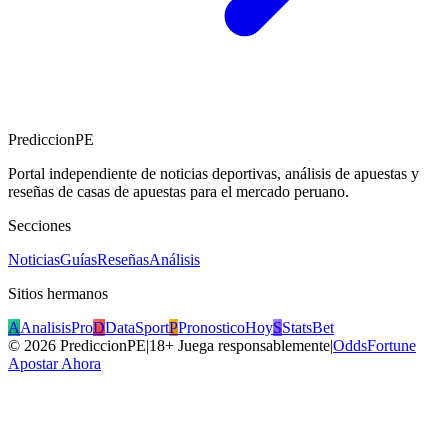
PrediccionPE
Portal independiente de noticias deportivas, análisis de apuestas y
reseñas de casas de apuestas para el mercado peruano.
Secciones
Noticias
Guías
Reseñas
Análisis
Sitios hermanos
A
AnalisisPro
D
DataSport
P
PronosticoHoy
S
StatsBet
©
2026
PrediccionPE
|
18+ Juega responsablemente
|
OddsFortune
Apostar Ahora