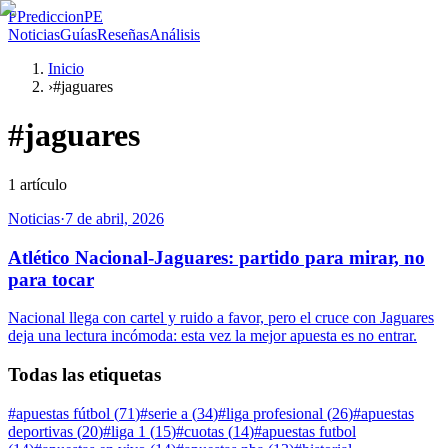
P
PrediccionPE
Noticias
Guías
Reseñas
Análisis
Inicio
›
#jaguares
#
jaguares
1
artículo
Noticias
·
7 de abril, 2026
Atlético Nacional-Jaguares: partido para mirar, no
para tocar
Nacional llega con cartel y ruido a favor, pero el cruce con Jaguares
deja una lectura incómoda: esta vez la mejor apuesta es no entrar.
Todas las etiquetas
#
apuestas fútbol
(
71
)
#
serie a
(
34
)
#
liga profesional
(
26
)
#
apuestas
deportivas
(
20
)
#
liga 1
(
15
)
#
cuotas
(
14
)
#
apuestas futbol