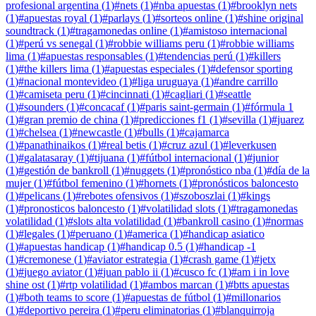
profesional argentina
(
1
)
#
nets
(
1
)
#
nba apuestas
(
1
)
#
brooklyn nets
(
1
)
#
apuestas royal
(
1
)
#
parlays
(
1
)
#
sorteos online
(
1
)
#
shine original
soundtrack
(
1
)
#
tragamonedas online
(
1
)
#
amistoso internacional
(
1
)
#
perú vs senegal
(
1
)
#
robbie williams peru
(
1
)
#
robbie williams
lima
(
1
)
#
apuestas responsables
(
1
)
#
tendencias perú
(
1
)
#
killers
(
1
)
#
the killers lima
(
1
)
#
apuestas especiales
(
1
)
#
defensor sporting
(
1
)
#
nacional montevideo
(
1
)
#
liga uruguaya
(
1
)
#
andre carrillo
(
1
)
#
camiseta peru
(
1
)
#
cincinnati
(
1
)
#
cagliari
(
1
)
#
seattle
(
1
)
#
sounders
(
1
)
#
concacaf
(
1
)
#
paris saint-germain
(
1
)
#
fórmula 1
(
1
)
#
gran premio de china
(
1
)
#
predicciones f1
(
1
)
#
sevilla
(
1
)
#
juarez
(
1
)
#
chelsea
(
1
)
#
newcastle
(
1
)
#
bulls
(
1
)
#
cajamarca
(
1
)
#
panathinaikos
(
1
)
#
real betis
(
1
)
#
cruz azul
(
1
)
#
leverkusen
(
1
)
#
galatasaray
(
1
)
#
tijuana
(
1
)
#
fútbol internacional
(
1
)
#
junior
(
1
)
#
gestión de bankroll
(
1
)
#
nuggets
(
1
)
#
pronóstico nba
(
1
)
#
día de la
mujer
(
1
)
#
fútbol femenino
(
1
)
#
hornets
(
1
)
#
pronósticos baloncesto
(
1
)
#
pelicans
(
1
)
#
rebotes ofensivos
(
1
)
#
szoboszlai
(
1
)
#
kings
(
1
)
#
pronosticos baloncesto
(
1
)
#
volatilidad slots
(
1
)
#
tragamonedas
volatilidad
(
1
)
#
slots alta volatilidad
(
1
)
#
bankroll casino
(
1
)
#
normas
(
1
)
#
legales
(
1
)
#
peruano
(
1
)
#
america
(
1
)
#
handicap asiatico
(
1
)
#
apuestas handicap
(
1
)
#
handicap 0.5
(
1
)
#
handicap -1
(
1
)
#
cremonese
(
1
)
#
aviator estrategia
(
1
)
#
crash game
(
1
)
#
jetx
(
1
)
#
juego aviator
(
1
)
#
juan pablo ii
(
1
)
#
cusco fc
(
1
)
#
am i in love
shine ost
(
1
)
#
rtp volatilidad
(
1
)
#
ambos marcan
(
1
)
#
btts apuestas
(
1
)
#
both teams to score
(
1
)
#
apuestas de fútbol
(
1
)
#
millonarios
(
1
)
#
deportivo pereira
(
1
)
#
peru eliminatorias
(
1
)
#
blanquirroja