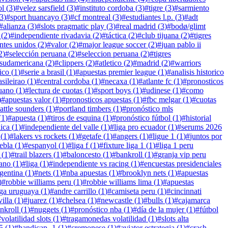
ol
(
3
)
#
velez sarsfield
(
3
)
#
instituto cordoba
(
3
)
#
tigre
(
3
)
#
sarmiento
3
)
#
sport huancayo
(
3
)
#
cf montreal
(
3
)
#
estudiantes l.p.
(
3
)
#
adt
#
alianza
(
3
)
#
slots pragmatic play
(
3
)
#
real madrid
(
3
)
#
bodø/glimt
(
2
)
#
independiente rivadavia
(
2
)
#
táctica
(
2
)
#
club tijuana
(
2
)
#
tigres
ntes unidos
(
2
)
#
valor
(
2
)
#
major league soccer
(
2
)
#
juan pablo ii
2
)
#
selección peruana
(
2
)
#
seleccion peruana
(
2
)
#
tigres
 sudamericana
(
2
)
#
clippers
(
2
)
#
atletico
(
2
)
#
madrid
(
2
)
#
warriors
ico
(
1
)
#
serie a brasil
(
1
)
#
apuestas premier league
(
1
)
#
analisis historico
asileirao
(
1
)
#
central cordoba
(
1
)
#
necaxa
(
1
)
#
atlante fc
(
1
)
#
pronosticos
ruano
(
1
)
#
lectura de cuotas
(
1
)
#
sport boys
(
1
)
#
udinese
(
1
)
#
como
)
#
apuestas valor
(
1
)
#
pronosticos apuestas
(
1
)
#
fbc melgar
(
1
)
#
cuotas
attle sounders
(
1
)
#
portland timbers
(
1
)
#
pronóstico mls
(
1
)
#
apuesta
(
1
)
#
tiros de esquina
(
1
)
#
pronóstico fútbol
(
1
)
#
historial
lica
(
1
)
#
independiente del valle
(
1
)
#
liga pro ecuador
(
1
)
#
serums 2026
(
1
)
#
lakers vs rockets
(
1
)
#
getafe
(
1
)
#
angers
(
1
)
#
ligue 1
(
1
)
#
juntos por
ebla
(
1
)
#
espanyol
(
1
)
#
liga f
(
1
)
#
fixture liga 1
(
1
)
#
liga 1 peru
(
1
)
#
trail blazers
(
1
)
#
baloncesto
(
1
)
#
bankroll
(
1
)
#
granja vip peru
rano
(
1
)
#
liga
(
1
)
#
independiente vs racing
(
1
)
#
encuestas presidenciales
rgentina
(
1
)
#
nets
(
1
)
#
nba apuestas
(
1
)
#
brooklyn nets
(
1
)
#
apuestas
)
#
robbie williams peru
(
1
)
#
robbie williams lima
(
1
)
#
apuestas
iga uruguaya
(
1
)
#
andre carrillo
(
1
)
#
camiseta peru
(
1
)
#
cincinnati
villa
(
1
)
#
juarez
(
1
)
#
chelsea
(
1
)
#
newcastle
(
1
)
#
bulls
(
1
)
#
cajamarca
nkroll
(
1
)
#
nuggets
(
1
)
#
pronóstico nba
(
1
)
#
día de la mujer
(
1
)
#
fútbol
#
volatilidad slots
(
1
)
#
tragamonedas volatilidad
(
1
)
#
slots alta
5
(
1
)
#
handicap -1
(
1
)
#
cremonese
(
1
)
#
aviator estrategia
(
1
)
#
crash