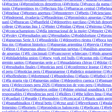
(
4
)
#
racing
(
4
)
#
pronósticos deportivos
(
4
)
#
vitoria
(
3
)
#
vasco da gama
(
junin
(
3
)
#
argentinos jrs
(
3
)
#
lectura fría
(
3
)
#
barracas central
(
3
)
#
belgr
(
3
)
#
melgar
(
3
)
#
torneo apertura
(
3
)
#
monterrey
(
3
)
#
betis
(
3
)
#
cienciano
(
3
)
#
independ. rivadavia
(
2
)
#
brasileirao
(
2
)
#
pronóstico apuestas
(
2
)
#
a
uanl
(
2
)
#
huracan
(
2
)
#
banfield
(
2
)
#
deportivo garcilaso
(
2
)
#
club deport
college
(
2
)
#
cuotas liga 1
(
2
)
#
inter
(
2
)
#
milan
(
2
)
#
psg
(
2
)
#
girona
(
2
)
#
n
(
2
)
#
concachampions
(
2
)
#
día internacional de la mujer
(
2
)
#
mujer
(
2
)
#
(
2
)
#
voley
(
2
)
#
resultados uni
(
2
)
#
resultados
(
2
)
#
oddsfortune
(
2
)
#
prono
(
1
)
#
apuestas Serie A
(
1
)
#
brasileirão
(
1
)
#
deportivo riestra
(
1
)
#
boca jun
liga mx
(
1
)
#
patron historico
(
1
)
#
apuestas argentina
(
1
)
#
previa
(
1
)
#
new
(
1
)
#
leon
(
1
)
#
apuestas altura
(
1
)
#
apuestas tarjetas
(
1
)
#
análisis apuestas
de apuestas
(
1
)
#
fc cincinnati
(
1
)
#
vancouver whitecaps
(
1
)
#
mls apuest
(
1
)
#
philadelphia union
(
1
)
#
new york red bulls
(
1
)
#
cuotas mls
(
1
)
#
nas
gremio santos
(
1
)
#
apuestas serie a
(
1
)
#
guadalajara chivas
(
1
)
#
dolar
(
1
(
1
)
#
resultados finales
(
1
)
#
noticias perú
(
1
)
#
conference league
(
1
)
#
cry
el peru
(
1
)
#
noticias peru
(
1
)
#
paranaense
(
1
)
#
atletico goianiense
(
1
)
#
c
(
1
)
#
hoffenheim
(
1
)
#
dortmund
(
1
)
#
bundesliga
(
1
)
#
lazio
(
1
)
#
futbol
(
1
)
(
1
)
#
la granja vip
(
1
)
#
apuestas online
(
1
)
#
deportivo cuenca
(
1
)
#
jaguar
peru
(
1
)
#
elecciones peru 2026
(
1
)
#
intencion de voto peru
(
1
)
#
ultimas
royal
(
1
)
#
parlays
(
1
)
#
sorteos online
(
1
)
#
shine original soundtrack
(
1
)
responsables
(
1
)
#
tendencias perú
(
1
)
#
killers
(
1
)
#
the killers lima
(
1
)
#
a
(
1
)
#
cagliari
(
1
)
#
seattle
(
1
)
#
sounders
(
1
)
#
concacaf
(
1
)
#
paris saint-ger
(
1
)
#
panathinaikos
(
1
)
#
real betis
(
1
)
#
cruz azul
(
1
)
#
leverkusen
(
1
)
#
gala
femenino
(
1
)
#
hornets
(
1
)
#
pronósticos baloncesto
(
1
)
#
pelicans
(
1
)
#
reb
volatilidad
(
1
)
#
bankroll casino
(
1
)
#
normas
(
1
)
#
legales
(
1
)
#
peruano
(
1