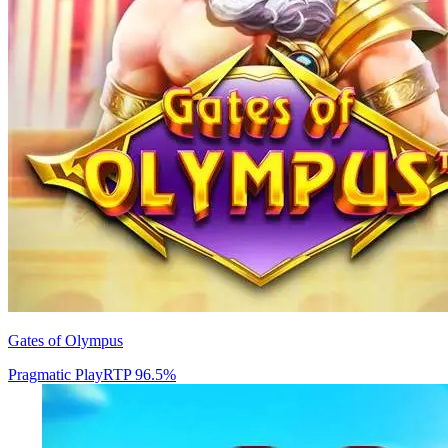
Gates of Olympus
Pragmatic Play
RTP
96.5
%