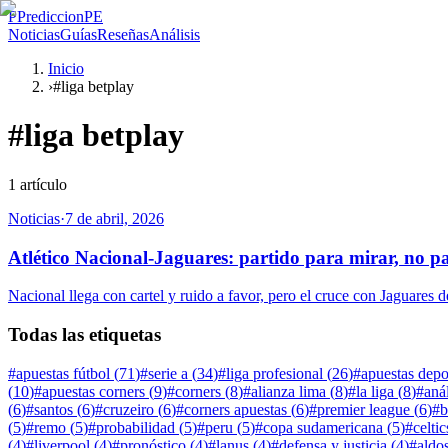
P
PrediccionPE
Noticias
Guías
Reseñas
Análisis
Inicio
›
#liga betplay
#
liga betplay
1
artículo
Noticias
·
7 de abril, 2026
Atlético Nacional-Jaguares: partido para mirar, no p
Nacional llega con cartel y ruido a favor, pero el cruce con Jaguares d
Todas las etiquetas
#
apuestas fútbol
(
71
)
#
serie a
(
34
)
#
liga profesional
(
26
)
#
apuestas depo
(
10
)
#
apuestas corners
(
9
)
#
corners
(
8
)
#
alianza lima
(
8
)
#
la liga
(
8
)
#
anál
(
6
)
#
santos
(
6
)
#
cruzeiro
(
6
)
#
corners apuestas
(
6
)
#
premier league
(
6
)
#
b
(
5
)
#
remo
(
5
)
#
probabilidad
(
5
)
#
peru
(
5
)
#
copa sudamericana
(
5
)
#
celtic
(
4
)
#
liverpool
(
4
)
#
pronóstico
(
4
)
#
lanus
(
4
)
#
defensa y justicia
(
4
)
#
aldos