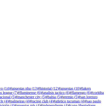
vo
(
14
)
#
apuestas nba
(
13
)
#
historial
(
12
)
#
apuestas
(
10
)
#
lakers
s league
(
7
)
#
fluminense
(
6
)
#
analisis tactico
(
6
)
#
flamengo
(
6
)
#
coritiba
nacional
(
5
)
#
manchester city
(
5
)
#
bahia
(
5
)
#
gremio
(
5
)
#
san lorenzo
 fe
(
4
)
#
palmeiras
(
4
)
#
racing club
(
4
)
#
atletico tucuman
(
4
)
#
sao paulo
ivisión
(
4
)
#
apuestas mls
(
4
)
#
independiente
(
4
)
#
copa libertadores