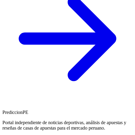
PrediccionPE
Portal independiente de noticias deportivas, análisis de apuestas y
reseñas de casas de apuestas para el mercado peruano.