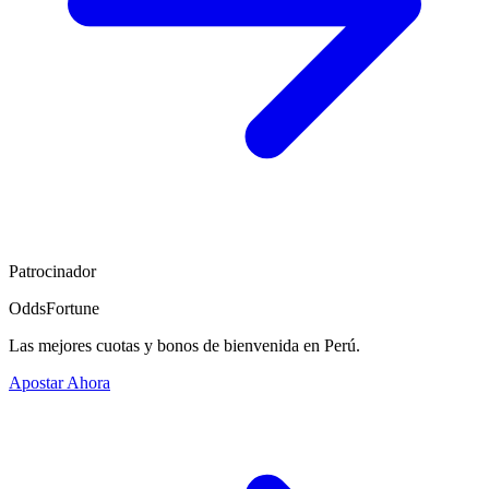
Patrocinador
OddsFortune
Las mejores cuotas y bonos de bienvenida en Perú.
Apostar Ahora