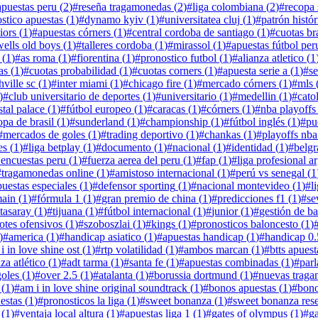
apuestas peru
(
2
)
#
reseña tragamonedas
(
2
)
#
liga colombiana
(
2
)
#
recopa
stico apuestas
(
1
)
#
dynamo kyiv
(
1
)
#
universitatea cluj
(
1
)
#
patrón histór
iors
(
1
)
#
apuestas córners
(
1
)
#
central cordoba de santiago
(
1
)
#
cuotas br
ells old boys
(
1
)
#
talleres cordoba
(
1
)
#
mirassol
(
1
)
#
apuestas fútbol pe
(
1
)
#
as roma
(
1
)
#
fiorentina
(
1
)
#
pronostico futbol
(
1
)
#
alianza atletico
(
1
as
(
1
)
#
cuotas probabilidad
(
1
)
#
cuotas corners
(
1
)
#
apuesta serie a
(
1
)
#
se
hville sc
(
1
)
#
inter miami
(
1
)
#
chicago fire
(
1
)
#
mercado córners
(
1
)
#
mls
)
#
club universitario de deportes
(
1
)
#
universitario
(
1
)
#
medellin
(
1
)
#
cato
stal palace
(
1
)
#
fútbol europeo
(
1
)
#
caracas
(
1
)
#
córners
(
1
)
#
nba playoffs
opa de brasil
(
1
)
#
sunderland
(
1
)
#
championship
(
1
)
#
fútbol inglés
(
1
)
#
pu
#
mercados de goles
(
1
)
#
trading deportivo
(
1
)
#
chankas
(
1
)
#
playoffs nba
es
(
1
)
#
liga betplay
(
1
)
#
documento
(
1
)
#
nacional
(
1
)
#
identidad
(
1
)
#
belg
 encuestas peru
(
1
)
#
fuerza aerea del peru
(
1
)
#
fap
(
1
)
#
liga profesional a
#
tragamonedas online
(
1
)
#
amistoso internacional
(
1
)
#
perú vs senegal
(
1
puestas especiales
(
1
)
#
defensor sporting
(
1
)
#
nacional montevideo
(
1
)
#
l
main
(
1
)
#
fórmula 1
(
1
)
#
gran premio de china
(
1
)
#
predicciones f1
(
1
)
#
se
tasaray
(
1
)
#
tijuana
(
1
)
#
fútbol internacional
(
1
)
#
junior
(
1
)
#
gestión de ba
otes ofensivos
(
1
)
#
szoboszlai
(
1
)
#
kings
(
1
)
#
pronosticos baloncesto
(
1
)
)
#
america
(
1
)
#
handicap asiatico
(
1
)
#
apuestas handicap
(
1
)
#
handicap 0.
i in love shine ost
(
1
)
#
rtp volatilidad
(
1
)
#
ambos marcan
(
1
)
#
btts apuest
nza atlético
(
1
)
#
adt tarma
(
1
)
#
santa fe
(
1
)
#
apuestas combinadas
(
1
)
#
parl
goles
(
1
)
#
over 2.5
(
1
)
#
atalanta
(
1
)
#
borussia dortmund
(
1
)
#
nuevas trag
(
1
)
#
am i in love shine original soundtrack
(
1
)
#
bonos apuestas
(
1
)
#
bono
estas
(
1
)
#
pronosticos la liga
(
1
)
#
sweet bonanza
(
1
)
#
sweet bonanza res
(
1
)
#
ventaja local altura
(
1
)
#
apuestas liga 1
(
1
)
#
gates of olympus
(
1
)
#
g