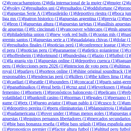
(
2
)
#
concachampions
(
2
)
#
día internacional de la mujer
(
2
)
#
mujer
(
2
)
#
(
2
)
#
voley
(
2
)
#
resultados uni
(
2
)
#
resultados
(
2
)
#
oddsfortune
(
2
)
#
prono
(
1
)
#
apuestas Serie A
(
1
)
#
brasileirão
(
1
)
#
deportivo riestra
(
1
)
#
boca jun
liga mx
(
1
)
#
patron historico
(
1
)
#
apuestas argentina
(
1
)
#
previa
(
1
)
#
new
(
1
)
#
leon
(
1
)
#
apuestas altura
(
1
)
#
apuestas tarjetas
(
1
)
#
análisis apuestas
de apuestas
(
1
)
#
fc cincinnati
(
1
)
#
vancouver whitecaps
(
1
)
#
mls apuest
(
1
)
#
philadelphia union
(
1
)
#
new york red bulls
(
1
)
#
cuotas mls
(
1
)
#
nas
gremio santos
(
1
)
#
apuestas serie a
(
1
)
#
guadalajara chivas
(
1
)
#
dolar
(
1
(
1
)
#
resultados finales
(
1
)
#
noticias perú
(
1
)
#
conference league
(
1
)
#
cry
el peru
(
1
)
#
noticias peru
(
1
)
#
paranaense
(
1
)
#
atletico goianiense
(
1
)
#
c
(
1
)
#
hoffenheim
(
1
)
#
dortmund
(
1
)
#
bundesliga
(
1
)
#
lazio
(
1
)
#
futbol
(
1
)
(
1
)
#
la granja vip
(
1
)
#
apuestas online
(
1
)
#
deportivo cuenca
(
1
)
#
jaguar
peru
(
1
)
#
elecciones peru 2026
(
1
)
#
intencion de voto peru
(
1
)
#
ultimas
royal
(
1
)
#
parlays
(
1
)
#
sorteos online
(
1
)
#
shine original soundtrack
(
1
)
responsables
(
1
)
#
tendencias perú
(
1
)
#
killers
(
1
)
#
the killers lima
(
1
)
#
a
(
1
)
#
cagliari
(
1
)
#
seattle
(
1
)
#
sounders
(
1
)
#
concacaf
(
1
)
#
paris saint-ger
(
1
)
#
panathinaikos
(
1
)
#
real betis
(
1
)
#
cruz azul
(
1
)
#
leverkusen
(
1
)
#
gala
femenino
(
1
)
#
hornets
(
1
)
#
pronósticos baloncesto
(
1
)
#
pelicans
(
1
)
#
reb
volatilidad
(
1
)
#
bankroll casino
(
1
)
#
normas
(
1
)
#
legales
(
1
)
#
peruano
(
1
game
(
1
)
#
jetx
(
1
)
#
juego aviator
(
1
)
#
juan pablo ii
(
1
)
#
cusco fc
(
1
)
#
am 
(
1
)
#
deportivo pereira
(
1
)
#
peru eliminatorias
(
1
)
#
blanquirroja
(
1
)
#
alia
(
1
)
#
sudamericana
(
1
)
#
over under
(
1
)
#
mas menos goles
(
1
)
#
apuestas 
apuestas
(
1
)
#
equipos peruanos libertadores
(
1
)
#
mercados secundarios
(
1
)
#
big bass bonanza reseña
(
1
)
#
big bass splash
(
1
)
#
liga española apu
(
1
)
#
pronosticos premier
(
1
)
#
factor altura futbol
(
1
)
#
altitud peru futbol