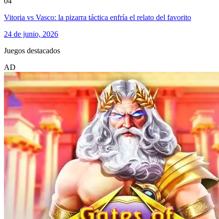
04
Vitoria vs Vasco: la pizarra táctica enfría el relato del favorito
24 de junio, 2026
Juegos destacados
AD