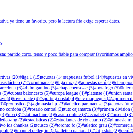
iva ya tiene un favorito, pero la lectura fría exige esperar datos.
s
ta: partido corto, tenso y poco fiable para comprar favoritismos amplio
rtivas
(
20
)
#
liga 1
(
15
)
#
cuotas
(
14
)
#
apuestas futbol
(
14
)
#
apuestas en vi
isis táctico
(
7
)
#
corinthians
(
7
)
#
liga mx
(
7
)
#
apuestas perú
(
7
)
#
champion
arcelona
(
6
)
#
rb bragantino
(
5
)
#
chapecoense-sc
(
5
)
#
botafogo
(
5
)
#
inter
s
(
5
)
#
cuotas baloncesto
(
5
)
#
europa league
(
4
)
#
platense
(
4
)
#
union santa
ivi
(
4
)
#
river plate
(
4
)
#
sporting cristal
(
4
)
#
ucv moquegua
(
4
)
#
primera d
3
)
#
pronostico
(
3
)
#
gimnasia l.p.
(
3
)
#
atletico paranaense
(
3
)
#
cuotas fútb
ano cordoba
(
3
)
#
rosario central
(
3
)
#
utc cajamarca
(
3
)
#
primera division
(
(
3
)
#
nba
(
3
)
#
slot machine
(
3
)
#
casino online
(
3
)
#
ecuabet
(
3
)
#
arsenal
(
3
)
tletico-mg
(
2
)
#
estadisticas
(
2
)
#
estudiantes de rio cuarto
(
2
)
#
gimnasia m.
ivo los chankas
(
2
)
#
cusco
(
2
)
#
toronto fc
(
2
)
#
atletico grau
(
2
)
#
comercia
apoli
(
2
)
#
manuel pellegrini
(
2
)
#
atletico nacional
(
2
)
#
rtp slots
(
2
)
#
perú
(