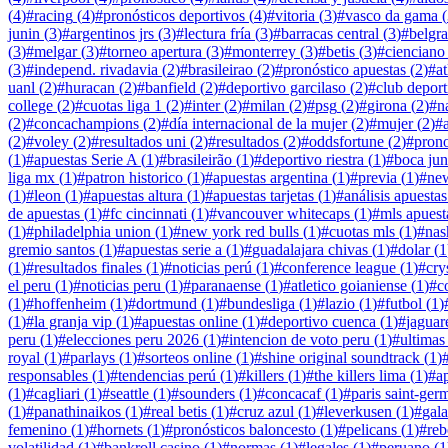
(
4
)
#
racing
(
4
)
#
pronósticos deportivos
(
4
)
#
vitoria
(
3
)
#
vasco da gama
(
junin
(
3
)
#
argentinos jrs
(
3
)
#
lectura fría
(
3
)
#
barracas central
(
3
)
#
belgr
(
3
)
#
melgar
(
3
)
#
torneo apertura
(
3
)
#
monterrey
(
3
)
#
betis
(
3
)
#
cienciano
(
3
)
#
independ. rivadavia
(
2
)
#
brasileirao
(
2
)
#
pronóstico apuestas
(
2
)
#
a
uanl
(
2
)
#
huracan
(
2
)
#
banfield
(
2
)
#
deportivo garcilaso
(
2
)
#
club deport
college
(
2
)
#
cuotas liga 1
(
2
)
#
inter
(
2
)
#
milan
(
2
)
#
psg
(
2
)
#
girona
(
2
)
#
n
(
2
)
#
concachampions
(
2
)
#
día internacional de la mujer
(
2
)
#
mujer
(
2
)
#
(
2
)
#
voley
(
2
)
#
resultados uni
(
2
)
#
resultados
(
2
)
#
oddsfortune
(
2
)
#
prono
(
1
)
#
apuestas Serie A
(
1
)
#
brasileirão
(
1
)
#
deportivo riestra
(
1
)
#
boca jun
liga mx
(
1
)
#
patron historico
(
1
)
#
apuestas argentina
(
1
)
#
previa
(
1
)
#
new
(
1
)
#
leon
(
1
)
#
apuestas altura
(
1
)
#
apuestas tarjetas
(
1
)
#
análisis apuestas
de apuestas
(
1
)
#
fc cincinnati
(
1
)
#
vancouver whitecaps
(
1
)
#
mls apuest
(
1
)
#
philadelphia union
(
1
)
#
new york red bulls
(
1
)
#
cuotas mls
(
1
)
#
nas
gremio santos
(
1
)
#
apuestas serie a
(
1
)
#
guadalajara chivas
(
1
)
#
dolar
(
1
(
1
)
#
resultados finales
(
1
)
#
noticias perú
(
1
)
#
conference league
(
1
)
#
cry
el peru
(
1
)
#
noticias peru
(
1
)
#
paranaense
(
1
)
#
atletico goianiense
(
1
)
#
c
(
1
)
#
hoffenheim
(
1
)
#
dortmund
(
1
)
#
bundesliga
(
1
)
#
lazio
(
1
)
#
futbol
(
1
)
(
1
)
#
la granja vip
(
1
)
#
apuestas online
(
1
)
#
deportivo cuenca
(
1
)
#
jaguar
peru
(
1
)
#
elecciones peru 2026
(
1
)
#
intencion de voto peru
(
1
)
#
ultimas
royal
(
1
)
#
parlays
(
1
)
#
sorteos online
(
1
)
#
shine original soundtrack
(
1
)
responsables
(
1
)
#
tendencias perú
(
1
)
#
killers
(
1
)
#
the killers lima
(
1
)
#
a
(
1
)
#
cagliari
(
1
)
#
seattle
(
1
)
#
sounders
(
1
)
#
concacaf
(
1
)
#
paris saint-ger
(
1
)
#
panathinaikos
(
1
)
#
real betis
(
1
)
#
cruz azul
(
1
)
#
leverkusen
(
1
)
#
gala
femenino
(
1
)
#
hornets
(
1
)
#
pronósticos baloncesto
(
1
)
#
pelicans
(
1
)
#
reb
volatilidad
(
1
)
#
bankroll casino
(
1
)
#
normas
(
1
)
#
legales
(
1
)
#
peruano
(
1