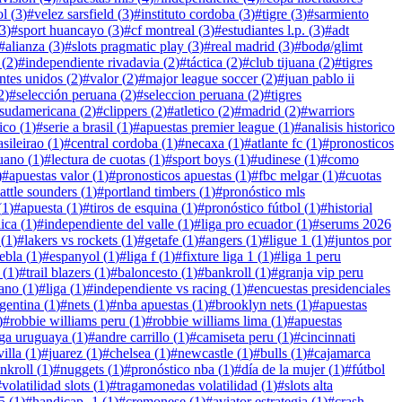
ol
(
3
)
#
velez sarsfield
(
3
)
#
instituto cordoba
(
3
)
#
tigre
(
3
)
#
sarmiento
3
)
#
sport huancayo
(
3
)
#
cf montreal
(
3
)
#
estudiantes l.p.
(
3
)
#
adt
#
alianza
(
3
)
#
slots pragmatic play
(
3
)
#
real madrid
(
3
)
#
bodø/glimt
(
2
)
#
independiente rivadavia
(
2
)
#
táctica
(
2
)
#
club tijuana
(
2
)
#
tigres
ntes unidos
(
2
)
#
valor
(
2
)
#
major league soccer
(
2
)
#
juan pablo ii
2
)
#
selección peruana
(
2
)
#
seleccion peruana
(
2
)
#
tigres
 sudamericana
(
2
)
#
clippers
(
2
)
#
atletico
(
2
)
#
madrid
(
2
)
#
warriors
ico
(
1
)
#
serie a brasil
(
1
)
#
apuestas premier league
(
1
)
#
analisis historico
asileirao
(
1
)
#
central cordoba
(
1
)
#
necaxa
(
1
)
#
atlante fc
(
1
)
#
pronosticos
ruano
(
1
)
#
lectura de cuotas
(
1
)
#
sport boys
(
1
)
#
udinese
(
1
)
#
como
)
#
apuestas valor
(
1
)
#
pronosticos apuestas
(
1
)
#
fbc melgar
(
1
)
#
cuotas
attle sounders
(
1
)
#
portland timbers
(
1
)
#
pronóstico mls
(
1
)
#
apuesta
(
1
)
#
tiros de esquina
(
1
)
#
pronóstico fútbol
(
1
)
#
historial
lica
(
1
)
#
independiente del valle
(
1
)
#
liga pro ecuador
(
1
)
#
serums 2026
(
1
)
#
lakers vs rockets
(
1
)
#
getafe
(
1
)
#
angers
(
1
)
#
ligue 1
(
1
)
#
juntos por
ebla
(
1
)
#
espanyol
(
1
)
#
liga f
(
1
)
#
fixture liga 1
(
1
)
#
liga 1 peru
(
1
)
#
trail blazers
(
1
)
#
baloncesto
(
1
)
#
bankroll
(
1
)
#
granja vip peru
rano
(
1
)
#
liga
(
1
)
#
independiente vs racing
(
1
)
#
encuestas presidenciales
rgentina
(
1
)
#
nets
(
1
)
#
nba apuestas
(
1
)
#
brooklyn nets
(
1
)
#
apuestas
)
#
robbie williams peru
(
1
)
#
robbie williams lima
(
1
)
#
apuestas
iga uruguaya
(
1
)
#
andre carrillo
(
1
)
#
camiseta peru
(
1
)
#
cincinnati
villa
(
1
)
#
juarez
(
1
)
#
chelsea
(
1
)
#
newcastle
(
1
)
#
bulls
(
1
)
#
cajamarca
nkroll
(
1
)
#
nuggets
(
1
)
#
pronóstico nba
(
1
)
#
día de la mujer
(
1
)
#
fútbol
#
volatilidad slots
(
1
)
#
tragamonedas volatilidad
(
1
)
#
slots alta
5
(
1
)
#
handicap -1
(
1
)
#
cremonese
(
1
)
#
aviator estrategia
(
1
)
#
crash