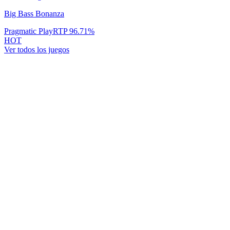
Big Bass Bonanza
Pragmatic Play
RTP
96.71
%
HOT
Ver todos los juegos