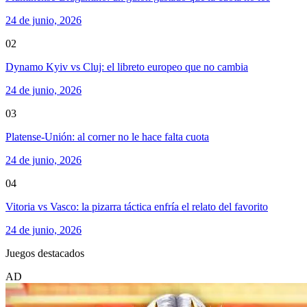
24 de junio, 2026
02
Dynamo Kyiv vs Cluj: el libreto europeo que no cambia
24 de junio, 2026
03
Platense-Unión: al corner no le hace falta cuota
24 de junio, 2026
04
Vitoria vs Vasco: la pizarra táctica enfría el relato del favorito
24 de junio, 2026
Juegos destacados
AD