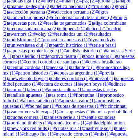
(
2
)
#
cuotas liga 1
(
2
)
#
inter
(
2
)
#
milan
(
2
)
#
psg
(
2
)
#
girona
(
2
)
#
napoli
(
2
)
#
manuel pellegrini
(
2
)
#
atletico nacional
(
2
)
#
rtp slots
(
2
)
#
perú
(
2
)
#
selección peruana
(
2
)
#
seleccion peruana
(
2
)
#
tigres
(
2
)
#
concachampions
(
2
)
#
día internacional de la mujer
(
2
)
#
mujer
(
2
)
#
apuestas peru
(
2
)
#
reseña tragamonedas
(
2
)
#
liga colombiana
(
2
)
#
recopa sudamericana
(
2
)
#
clippers
(
2
)
#
atletico
(
2
)
#
madrid
(
2
)
#
warriors
(
2
)
#
voley
(
2
)
#
resultados uni
(
2
)
#
resultados
(
2
)
#
oddsfortune
(
2
)
#
pronostico apuestas
(
1
)
#
dynamo kyiv
(
1
)
#
universitatea cluj
(
1
)
#
patrón histórico
(
1
)
#
serie a brasil
(
1
)
#
apuestas premier league
(
1
)
#
analisis historico
(
1
)
#
apuestas Serie
A
(
1
)
#
brasileirão
(
1
)
#
deportivo riestra
(
1
)
#
boca juniors
(
1
)
#
apuestas
córners
(
1
)
#
central cordoba de santiago
(
1
)
#
cuotas brasileirao
(
1
)
#
central cordoba
(
1
)
#
necaxa
(
1
)
#
atlante fc
(
1
)
#
pronosticos liga
mx
(
1
)
#
patron historico
(
1
)
#
apuestas argentina
(
1
)
#
previa
(
1
)
#
newells old boys
(
1
)
#
talleres cordoba
(
1
)
#
mirassol
(
1
)
#
apuestas
fútbol peruano
(
1
)
#
lectura de cuotas
(
1
)
#
sport boys
(
1
)
#
udinese
(
1
)
#
como
(
1
)
#
leon
(
1
)
#
apuestas altura
(
1
)
#
apuestas tarjetas
(
1
)
#
análisis apuestas
(
1
)
#
as roma
(
1
)
#
fiorentina
(
1
)
#
pronostico
futbol
(
1
)
#
alianza atletico
(
1
)
#
apuestas valor
(
1
)
#
pronosticos
apuestas
(
1
)
#
fbc melgar
(
1
)
#
cuotas de apuestas
(
1
)
#
fc cincinnati
(
1
)
#
vancouver whitecaps
(
1
)
#
mls apuestas
(
1
)
#
cuotas probabilidad
(
1
)
#
cuotas corners
(
1
)
#
apuesta serie a
(
1
)
#
seattle sounders
(
1
)
#
portland timbers
(
1
)
#
pronóstico mls
(
1
)
#
philadelphia union
(
1
)
#
new york red bulls
(
1
)
#
cuotas mls
(
1
)
#
nashville sc
(
1
)
#
inter
miami
(
1
)
#
chicago fire
(
1
)
#
mercado córners
(
1
)
#
mls
(
1
)
#
apuesta