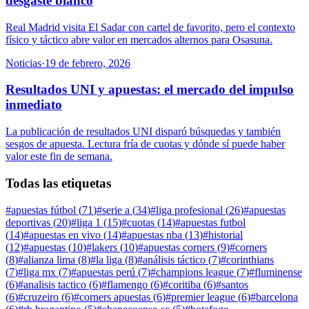
desgaste blanco
Real Madrid visita El Sadar con cartel de favorito, pero el contexto
físico y táctico abre valor en mercados alternos para Osasuna.
Noticias
·
19 de febrero, 2026
Resultados UNI y apuestas: el mercado del impulso
inmediato
La publicación de resultados UNI disparó búsquedas y también
sesgos de apuesta. Lectura fría de cuotas y dónde sí puede haber
valor este fin de semana.
Todas las etiquetas
#
apuestas fútbol
(
71
)
#
serie a
(
34
)
#
liga profesional
(
26
)
#
apuestas
deportivas
(
20
)
#
liga 1
(
15
)
#
cuotas
(
14
)
#
apuestas futbol
(
14
)
#
apuestas en vivo
(
14
)
#
apuestas nba
(
13
)
#
historial
(
12
)
#
apuestas
(
10
)
#
lakers
(
10
)
#
apuestas corners
(
9
)
#
corners
(
8
)
#
alianza lima
(
8
)
#
la liga
(
8
)
#
análisis táctico
(
7
)
#
corinthians
(
7
)
#
liga mx
(
7
)
#
apuestas perú
(
7
)
#
champions league
(
7
)
#
fluminense
(
6
)
#
analisis tactico
(
6
)
#
flamengo
(
6
)
#
coritiba
(
6
)
#
santos
(
6
)
#
cruzeiro
(
6
)
#
corners apuestas
(
6
)
#
premier league
(
6
)
#
barcelona