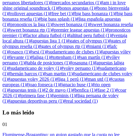
peruanos libertadores
(
1
)
#
mercados secundarios
(
1
)
#
am i in love
shine original soundtrack
(
1
)
#
bonos apuestas
(
1
)
#
bono bienvenida
(
1
)
#
rollover apuestas
(
1
)
#
free bet
(
1
)
#
big bass bonanza
(
1
)
#
big bass
bonanza reseña
(
1
)
#
big bass splash
(
1
)
#
liga española apuestas
(
1
)
#
pronosticos la liga
(
1
)
#
sweet bonanza
(
1
)
#
sweet bonanza reseña
(
1
)
#
sweet bonanza rtp
(
1
)
#
premier league apuestas
(
1
)
#
pronosticos
premier
(
1
)
#
factor altura futbol
(
1
)
#
altitud peru futbol
(
1
)
#
ventaja
local altura
(
1
)
#
apuestas liga 1
(
1
)
#
gates of olympus
(
1
)
#
gates of
olympus reseña
(
1
)
#
gates of olympus rtp
(
1
)
#
miami
(
1
)
#
lafc
(
1
)
#
osasco
(
1
)
#
sesi
(
1
)
#
sudamericano de clubes
(
1
)
#
apuestas vóley
(
1
)
#
levante
(
1
)
#
laliga
(
1
)
#
tottenham
(
1
)
#
san martín
(
1
)
#
vóley
peruano
(
1
)
#
tabla de posiciones
(
1
)
#
osasuna
(
1
)
#
apuestas laliga
(
1
)
#
sudamericano de voley
(
1
)
#
voley peruano
(
1
)
#
sudamericano
(
1
)
#
hernán barcos
(
1
)
#
san martin
(
1
)
#
sudamericano de clubes voley
(
1
)
#
apuestas voley 2026
(
1
)
#
liga 1 perú
(
1
)
#
man utd
(
1
)
#
cuotas
europeas
(
1
)
#
joao fonseca
(
1
)
#
ignacio buse
(
1
)
#
rio open
(
1
)
#
apuestas tenis
(
1
)
#
2 de mayo
(
1
)
#
benfica
(
1
)
#
fase 2
(
1
)
#
coar
2026
(
1
)
#
primera fase
(
1
)
#
geminis
(
1
)
#
liga peruana de voley
(
1
)
#
apuestas deportivas peru
(
1
)
#
real sociedad
(
1
)
Lo más leído
01
Fluminense-Bragantino: un guion gastado que la cuota no lee