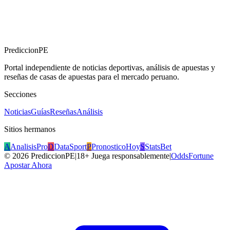
PrediccionPE
Portal independiente de noticias deportivas, análisis de apuestas y
reseñas de casas de apuestas para el mercado peruano.
Secciones
Noticias
Guías
Reseñas
Análisis
Sitios hermanos
A
AnalisisPro
D
DataSport
P
PronosticoHoy
S
StatsBet
©
2026
PrediccionPE
|
18+ Juega responsablemente
|
OddsFortune
Apostar Ahora