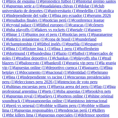
(
1
)
#
tiros de esquina
(
1
)
#
pronóstico fútbol
(
1
)
#
historial gremio santos
(
1
)
#
apuestas serie a
(
1
)
#
guadalajara chivas
(
1
)
#
dolar
(
1
)
#
club
universitario de deportes
(
1
)
#
universitario
(
1
)
#
medellin
(
1
)
#
catolica
(
1
)
#
independiente del valle
(
1
)
#
liga pro ecuador
(
1
)
#
serums 2026
(
1
)
#
resultados finales
(
1
)
#
noticias perú
(
1
)
#
conference league
(
1
)
#
crystal palace
(
1
)
#
fútbol europeo
(
1
)
#
caracas
(
1
)
#
córners
(
1
)
#
nba playoffs
(
1
)
#
lakers vs rockets
(
1
)
#
getafe
(
1
)
#
angers
(
1
)
#
ligue 1
(
1
)
#
juntos por el peru
(
1
)
#
noticias peru
(
1
)
#
paranaense
(
1
)
#
atletico goianiense
(
1
)
#
copa de brasil
(
1
)
#
sunderland
(
1
)
#
championship
(
1
)
#
fútbol inglés
(
1
)
#
puebla
(
1
)
#
espanyol
(
1
)
#
liga f
(
1
)
#
fixture liga 1
(
1
)
#
liga 1 peru
(
1
)
#
hoffenheim
(
1
)
#
dortmund
(
1
)
#
bundesliga
(
1
)
#
lazio
(
1
)
#
futbol
(
1
)
#
mercados de
goles
(
1
)
#
trading deportivo
(
1
)
#
chankas
(
1
)
#
playoffs nba
(
1
)
#
trail
blazers
(
1
)
#
baloncesto
(
1
)
#
bankroll
(
1
)
#
granja vip peru
(
1
)
#
la granja
vip
(
1
)
#
apuestas online
(
1
)
#
deportivo cuenca
(
1
)
#
jaguares
(
1
)
#
liga
betplay
(
1
)
#
documento
(
1
)
#
nacional
(
1
)
#
identidad
(
1
)
#
belgrano
(
1
)
#
liga
(
1
)
#
independiente vs racing
(
1
)
#
encuestas presidenciales
peru
(
1
)
#
elecciones peru 2026
(
1
)
#
intencion de voto peru
(
1
)
#
ultimas encuestas peru
(
1
)
#
fuerza aerea del peru
(
1
)
#
fap
(
1
)
#
liga
profesional argentina
(
1
)
#
nets
(
1
)
#
nba apuestas
(
1
)
#
brooklyn nets
(
1
)
#
apuestas royal
(
1
)
#
parlays
(
1
)
#
sorteos online
(
1
)
#
shine original
soundtrack
(
1
)
#
tragamonedas online
(
1
)
#
amistoso internacional
(
1
)
#
perú vs senegal
(
1
)
#
robbie williams peru
(
1
)
#
robbie williams
lima
(
1
)
#
apuestas responsables
(
1
)
#
tendencias perú
(
1
)
#
killers
(
1
)
#
the killers lima
(
1
)
#
apuestas especiales
(
1
)
#
defensor sporting