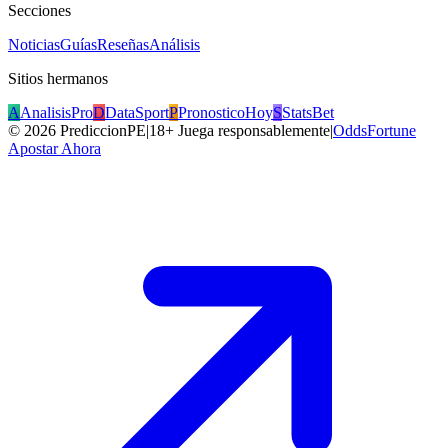
Secciones
Noticias
Guías
Reseñas
Análisis
Sitios hermanos
A
AnalisisPro
D
DataSport
P
PronosticoHoy
S
StatsBet
©
2026
PrediccionPE
|
18+ Juega responsablemente
|
OddsFortune
Apostar Ahora