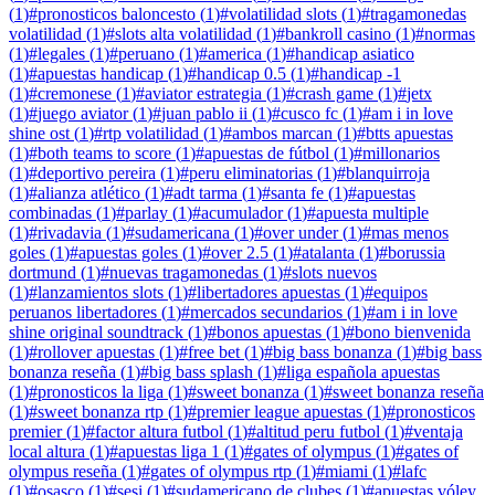
(
1
)
#
pronosticos baloncesto
(
1
)
#
volatilidad slots
(
1
)
#
tragamonedas
volatilidad
(
1
)
#
slots alta volatilidad
(
1
)
#
bankroll casino
(
1
)
#
normas
(
1
)
#
legales
(
1
)
#
peruano
(
1
)
#
america
(
1
)
#
handicap asiatico
(
1
)
#
apuestas handicap
(
1
)
#
handicap 0.5
(
1
)
#
handicap -1
(
1
)
#
cremonese
(
1
)
#
aviator estrategia
(
1
)
#
crash game
(
1
)
#
jetx
(
1
)
#
juego aviator
(
1
)
#
juan pablo ii
(
1
)
#
cusco fc
(
1
)
#
am i in love
shine ost
(
1
)
#
rtp volatilidad
(
1
)
#
ambos marcan
(
1
)
#
btts apuestas
(
1
)
#
both teams to score
(
1
)
#
apuestas de fútbol
(
1
)
#
millonarios
(
1
)
#
deportivo pereira
(
1
)
#
peru eliminatorias
(
1
)
#
blanquirroja
(
1
)
#
alianza atlético
(
1
)
#
adt tarma
(
1
)
#
santa fe
(
1
)
#
apuestas
combinadas
(
1
)
#
parlay
(
1
)
#
acumulador
(
1
)
#
apuesta multiple
(
1
)
#
rivadavia
(
1
)
#
sudamericana
(
1
)
#
over under
(
1
)
#
mas menos
goles
(
1
)
#
apuestas goles
(
1
)
#
over 2.5
(
1
)
#
atalanta
(
1
)
#
borussia
dortmund
(
1
)
#
nuevas tragamonedas
(
1
)
#
slots nuevos
(
1
)
#
lanzamientos slots
(
1
)
#
libertadores apuestas
(
1
)
#
equipos
peruanos libertadores
(
1
)
#
mercados secundarios
(
1
)
#
am i in love
shine original soundtrack
(
1
)
#
bonos apuestas
(
1
)
#
bono bienvenida
(
1
)
#
rollover apuestas
(
1
)
#
free bet
(
1
)
#
big bass bonanza
(
1
)
#
big bass
bonanza reseña
(
1
)
#
big bass splash
(
1
)
#
liga española apuestas
(
1
)
#
pronosticos la liga
(
1
)
#
sweet bonanza
(
1
)
#
sweet bonanza reseña
(
1
)
#
sweet bonanza rtp
(
1
)
#
premier league apuestas
(
1
)
#
pronosticos
premier
(
1
)
#
factor altura futbol
(
1
)
#
altitud peru futbol
(
1
)
#
ventaja
local altura
(
1
)
#
apuestas liga 1
(
1
)
#
gates of olympus
(
1
)
#
gates of
olympus reseña
(
1
)
#
gates of olympus rtp
(
1
)
#
miami
(
1
)
#
lafc
(
1
)
#
osasco
(
1
)
#
sesi
(
1
)
#
sudamericano de clubes
(
1
)
#
apuestas vóley