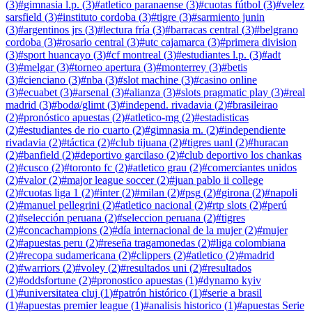
(
3
)
#
gimnasia l.p.
(
3
)
#
atletico paranaense
(
3
)
#
cuotas fútbol
(
3
)
#
velez
sarsfield
(
3
)
#
instituto cordoba
(
3
)
#
tigre
(
3
)
#
sarmiento junin
(
3
)
#
argentinos jrs
(
3
)
#
lectura fría
(
3
)
#
barracas central
(
3
)
#
belgrano
cordoba
(
3
)
#
rosario central
(
3
)
#
utc cajamarca
(
3
)
#
primera division
(
3
)
#
sport huancayo
(
3
)
#
cf montreal
(
3
)
#
estudiantes l.p.
(
3
)
#
adt
(
3
)
#
melgar
(
3
)
#
torneo apertura
(
3
)
#
monterrey
(
3
)
#
betis
(
3
)
#
cienciano
(
3
)
#
nba
(
3
)
#
slot machine
(
3
)
#
casino online
(
3
)
#
ecuabet
(
3
)
#
arsenal
(
3
)
#
alianza
(
3
)
#
slots pragmatic play
(
3
)
#
real
madrid
(
3
)
#
bodø/glimt
(
3
)
#
independ. rivadavia
(
2
)
#
brasileirao
(
2
)
#
pronóstico apuestas
(
2
)
#
atletico-mg
(
2
)
#
estadisticas
(
2
)
#
estudiantes de rio cuarto
(
2
)
#
gimnasia m.
(
2
)
#
independiente
rivadavia
(
2
)
#
táctica
(
2
)
#
club tijuana
(
2
)
#
tigres uanl
(
2
)
#
huracan
(
2
)
#
banfield
(
2
)
#
deportivo garcilaso
(
2
)
#
club deportivo los chankas
(
2
)
#
cusco
(
2
)
#
toronto fc
(
2
)
#
atletico grau
(
2
)
#
comerciantes unidos
(
2
)
#
valor
(
2
)
#
major league soccer
(
2
)
#
juan pablo ii college
(
2
)
#
cuotas liga 1
(
2
)
#
inter
(
2
)
#
milan
(
2
)
#
psg
(
2
)
#
girona
(
2
)
#
napoli
(
2
)
#
manuel pellegrini
(
2
)
#
atletico nacional
(
2
)
#
rtp slots
(
2
)
#
perú
(
2
)
#
selección peruana
(
2
)
#
seleccion peruana
(
2
)
#
tigres
(
2
)
#
concachampions
(
2
)
#
día internacional de la mujer
(
2
)
#
mujer
(
2
)
#
apuestas peru
(
2
)
#
reseña tragamonedas
(
2
)
#
liga colombiana
(
2
)
#
recopa sudamericana
(
2
)
#
clippers
(
2
)
#
atletico
(
2
)
#
madrid
(
2
)
#
warriors
(
2
)
#
voley
(
2
)
#
resultados uni
(
2
)
#
resultados
(
2
)
#
oddsfortune
(
2
)
#
pronostico apuestas
(
1
)
#
dynamo kyiv
(
1
)
#
universitatea cluj
(
1
)
#
patrón histórico
(
1
)
#
serie a brasil
(
1
)
#
apuestas premier league
(
1
)
#
analisis historico
(
1
)
#
apuestas Serie