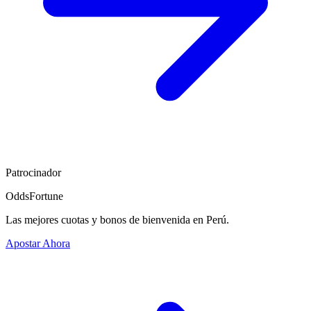
Patrocinador
OddsFortune
Las mejores cuotas y bonos de bienvenida en Perú.
Apostar Ahora