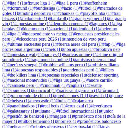
(
1
)
#
liga f
(
1
)
#
fixture liga 1
(
1
)
#
liga 1 peru
(
1
)
#
hoffenheim
(
1
)
#
dortmund
(
1
)
#
bundesliga
(
1
)
#
lazio
(
1
)
#
futbol
(
1
)
#
mercados de
goles
(
1
)
#
trading deportivo
(
1
)
#
chankas
(
1
)
#
playoffs nba
(
1
)
#
trail
blazers
(
1
)
#
baloncesto
(
1
)
#
bankroll
(
1
)
#
granja vip peru
(
1
)
#
la granja
vip
(
1
)
#
apuestas online
(
1
)
#
deportivo cuenca
(
1
)
#
jaguares
(
1
)
#
liga
betplay
(
1
)
#
documento
(
1
)
#
nacional
(
1
)
#
identidad
(
1
)
#
belgrano
(
1
)
#
liga
(
1
)
#
independiente vs racing
(
1
)
#
encuestas presidenciales
peru
(
1
)
#
elecciones peru 2026
(
1
)
#
intencion de voto peru
(
1
)
#
ultimas encuestas peru
(
1
)
#
fuerza aerea del peru
(
1
)
#
fap
(
1
)
#
liga
profesional argentina
(
1
)
#
nets
(
1
)
#
nba apuestas
(
1
)
#
brooklyn nets
(
1
)
#
apuestas royal
(
1
)
#
parlays
(
1
)
#
sorteos online
(
1
)
#
shine original
soundtrack
(
1
)
#
tragamonedas online
(
1
)
#
amistoso internacional
(
1
)
#
perú vs senegal
(
1
)
#
robbie williams peru
(
1
)
#
robbie williams
lima
(
1
)
#
apuestas responsables
(
1
)
#
tendencias perú
(
1
)
#
killers
(
1
)
#
the killers lima
(
1
)
#
apuestas especiales
(
1
)
#
defensor sporting
(
1
)
#
nacional montevideo
(
1
)
#
liga uruguaya
(
1
)
#
andre carrillo
(
1
)
#
camiseta peru
(
1
)
#
cincinnati
(
1
)
#
cagliari
(
1
)
#
seattle
(
1
)
#
sounders
(
1
)
#
concacaf
(
1
)
#
paris saint-germain
(
1
)
#
fórmula 1
(
1
)
#
gran premio de china
(
1
)
#
predicciones f1
(
1
)
#
sevilla
(
1
)
#
juarez
(
1
)
#
chelsea
(
1
)
#
newcastle
(
1
)
#
bulls
(
1
)
#
cajamarca
(
1
)
#
panathinaikos
(
1
)
#
real betis
(
1
)
#
cruz azul
(
1
)
#
leverkusen
(
1
)
#
galatasaray
(
1
)
#
tijuana
(
1
)
#
fútbol internacional
(
1
)
#
junior
(
1
)
#
gestión de bankroll
(
1
)
#
nuggets
(
1
)
#
pronóstico nba
(
1
)
#
día de la
mujer
(
1
)
#
fútbol femenino
(
1
)
#
hornets
(
1
)
#
pronósticos baloncesto
(
1
)
#
pelicans
(
1
)
#
rebotes ofensivos
(
1
)
#
szoboszlai
(
1
)
#
kings