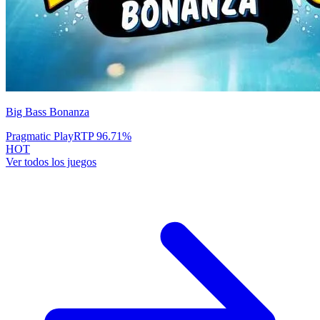
Big Bass Bonanza
Pragmatic Play
RTP
96.71
%
HOT
Ver todos los juegos