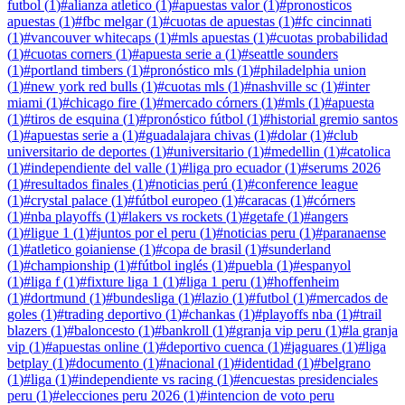
futbol
(
1
)
#
alianza atletico
(
1
)
#
apuestas valor
(
1
)
#
pronosticos
apuestas
(
1
)
#
fbc melgar
(
1
)
#
cuotas de apuestas
(
1
)
#
fc cincinnati
(
1
)
#
vancouver whitecaps
(
1
)
#
mls apuestas
(
1
)
#
cuotas probabilidad
(
1
)
#
cuotas corners
(
1
)
#
apuesta serie a
(
1
)
#
seattle sounders
(
1
)
#
portland timbers
(
1
)
#
pronóstico mls
(
1
)
#
philadelphia union
(
1
)
#
new york red bulls
(
1
)
#
cuotas mls
(
1
)
#
nashville sc
(
1
)
#
inter
miami
(
1
)
#
chicago fire
(
1
)
#
mercado córners
(
1
)
#
mls
(
1
)
#
apuesta
(
1
)
#
tiros de esquina
(
1
)
#
pronóstico fútbol
(
1
)
#
historial gremio santos
(
1
)
#
apuestas serie a
(
1
)
#
guadalajara chivas
(
1
)
#
dolar
(
1
)
#
club
universitario de deportes
(
1
)
#
universitario
(
1
)
#
medellin
(
1
)
#
catolica
(
1
)
#
independiente del valle
(
1
)
#
liga pro ecuador
(
1
)
#
serums 2026
(
1
)
#
resultados finales
(
1
)
#
noticias perú
(
1
)
#
conference league
(
1
)
#
crystal palace
(
1
)
#
fútbol europeo
(
1
)
#
caracas
(
1
)
#
córners
(
1
)
#
nba playoffs
(
1
)
#
lakers vs rockets
(
1
)
#
getafe
(
1
)
#
angers
(
1
)
#
ligue 1
(
1
)
#
juntos por el peru
(
1
)
#
noticias peru
(
1
)
#
paranaense
(
1
)
#
atletico goianiense
(
1
)
#
copa de brasil
(
1
)
#
sunderland
(
1
)
#
championship
(
1
)
#
fútbol inglés
(
1
)
#
puebla
(
1
)
#
espanyol
(
1
)
#
liga f
(
1
)
#
fixture liga 1
(
1
)
#
liga 1 peru
(
1
)
#
hoffenheim
(
1
)
#
dortmund
(
1
)
#
bundesliga
(
1
)
#
lazio
(
1
)
#
futbol
(
1
)
#
mercados de
goles
(
1
)
#
trading deportivo
(
1
)
#
chankas
(
1
)
#
playoffs nba
(
1
)
#
trail
blazers
(
1
)
#
baloncesto
(
1
)
#
bankroll
(
1
)
#
granja vip peru
(
1
)
#
la granja
vip
(
1
)
#
apuestas online
(
1
)
#
deportivo cuenca
(
1
)
#
jaguares
(
1
)
#
liga
betplay
(
1
)
#
documento
(
1
)
#
nacional
(
1
)
#
identidad
(
1
)
#
belgrano
(
1
)
#
liga
(
1
)
#
independiente vs racing
(
1
)
#
encuestas presidenciales
peru
(
1
)
#
elecciones peru 2026
(
1
)
#
intencion de voto peru