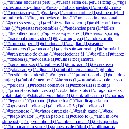
(
1
)
#
ultimas encuestas peru
(
1
)
#
fuerza aerea del peru
(
1
)
#
fap
(
1
)
#
liga
profesional argentina
(
1
)
#
nets
(
1
)
#
nba apuestas
(
1
)
#
brooklyn nets
(
1
)
#
apuestas royal
(
1
)
#
parlays
(
1
)
#
sorteos online
(
1
)
#
shine original
soundtrack
(
1
)
#
tragamonedas online
(
1
)
#
amistoso internacional
(
1
)
#
perú vs senegal
(
1
)
#
robbie williams peru
(
1
)
#
robbie williams
lima
(
1
)
#
apuestas responsables
(
1
)
#
tendencias perú
(
1
)
#
killers
(
1
)
#
the killers lima
(
1
)
#
apuestas especiales
(
1
)
#
defensor sporting
(
1
)
#
nacional montevideo
(
1
)
#
liga uruguaya
(
1
)
#
andre carrillo
(
1
)
#
camiseta peru
(
1
)
#
cincinnati
(
1
)
#
cagliari
(
1
)
#
seattle
(
1
)
#
sounders
(
1
)
#
concacaf
(
1
)
#
paris saint-germain
(
1
)
#
fórmula 1
(
1
)
#
gran premio de china
(
1
)
#
predicciones f1
(
1
)
#
sevilla
(
1
)
#
juarez
(
1
)
#
chelsea
(
1
)
#
newcastle
(
1
)
#
bulls
(
1
)
#
cajamarca
(
1
)
#
panathinaikos
(
1
)
#
real betis
(
1
)
#
cruz azul
(
1
)
#
leverkusen
(
1
)
#
galatasaray
(
1
)
#
tijuana
(
1
)
#
fútbol internacional
(
1
)
#
junior
(
1
)
#
gestión de bankroll
(
1
)
#
nuggets
(
1
)
#
pronóstico nba
(
1
)
#
día de la
mujer
(
1
)
#
fútbol femenino
(
1
)
#
hornets
(
1
)
#
pronósticos baloncesto
(
1
)
#
pelicans
(
1
)
#
rebotes ofensivos
(
1
)
#
szoboszlai
(
1
)
#
kings
(
1
)
#
pronosticos baloncesto
(
1
)
#
volatilidad slots
(
1
)
#
tragamonedas
volatilidad
(
1
)
#
slots alta volatilidad
(
1
)
#
bankroll casino
(
1
)
#
normas
(
1
)
#
legales
(
1
)
#
peruano
(
1
)
#
america
(
1
)
#
handicap asiatico
(
1
)
#
apuestas handicap
(
1
)
#
handicap 0.5
(
1
)
#
handicap -1
(
1
)
#
cremonese
(
1
)
#
aviator estrategia
(
1
)
#
crash game
(
1
)
#
jetx
(
1
)
#
juego aviator
(
1
)
#
juan pablo ii
(
1
)
#
cusco fc
(
1
)
#
am i in love
shine ost
(
1
)
#
rtp volatilidad
(
1
)
#
ambos marcan
(
1
)
#
btts apuestas
(
1
)
#
both teams to score
(
1
)
#
apuestas de fútbol
(
1
)
#
millonarios