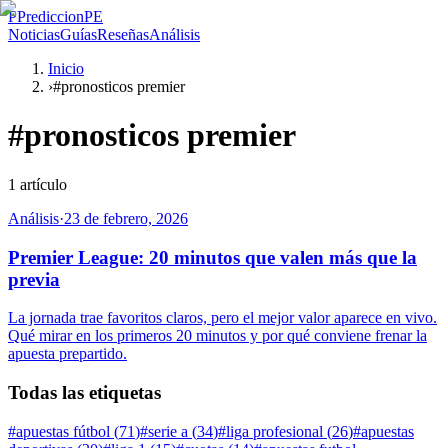
P
PrediccionPE
Noticias
Guías
Reseñas
Análisis
Inicio
›
#pronosticos premier
#
pronosticos premier
1
artículo
Análisis
·
23 de febrero, 2026
Premier League: 20 minutos que valen más que la
previa
La jornada trae favoritos claros, pero el mejor valor aparece en vivo.
Qué mirar en los primeros 20 minutos y por qué conviene frenar la
apuesta prepartido.
Todas las etiquetas
#
apuestas fútbol
(
71
)
#
serie a
(
34
)
#
liga profesional
(
26
)
#
apuestas