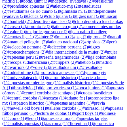
madrid
(
3
)
#
bodø/glimt
(
3
)
#
independ. rivadavia
(
2
)
#
brasileirao
(
2
)
#
pronóstico apuestas
(
2
)
#
atletico-mg
(
2
)
#
estadisticas
(
2
)
#
estudiantes de rio cuarto
(
2
)
#
gimnasia m.
(
2
)
#
independiente
rivadavia
(
2
)
#
táctica
(
2
)
#
club tijuana
(
2
)
#
tigres uanl
(
2
)
#
huracan
(
2
)
#
banfield
(
2
)
#
deportivo garcilaso
(
2
)
#
club deportivo los chankas
(
2
)
#
cusco
(
2
)
#
toronto fc
(
2
)
#
atletico grau
(
2
)
#
comerciantes unidos
(
2
)
#
valor
(
2
)
#
major league soccer
(
2
)
#
juan pablo ii college
(
2
)
#
cuotas liga 1
(
2
)
#
inter
(
2
)
#
milan
(
2
)
#
psg
(
2
)
#
girona
(
2
)
#
napoli
(
2
)
#
manuel pellegrini
(
2
)
#
atletico nacional
(
2
)
#
rtp slots
(
2
)
#
perú
(
2
)
#
selección peruana
(
2
)
#
seleccion peruana
(
2
)
#
tigres
(
2
)
#
concachampions
(
2
)
#
día internacional de la mujer
(
2
)
#
mujer
(
2
)
#
apuestas peru
(
2
)
#
reseña tragamonedas
(
2
)
#
liga colombiana
(
2
)
#
recopa sudamericana
(
2
)
#
clippers
(
2
)
#
atletico
(
2
)
#
madrid
(
2
)
#
warriors
(
2
)
#
voley
(
2
)
#
resultados uni
(
2
)
#
resultados
(
2
)
#
oddsfortune
(
2
)
#
pronostico apuestas
(
1
)
#
dynamo kyiv
(
1
)
#
universitatea cluj
(
1
)
#
patrón histórico
(
1
)
#
serie a brasil
(
1
)
#
apuestas premier league
(
1
)
#
analisis historico
(
1
)
#
apuestas Serie
A
(
1
)
#
brasileirão
(
1
)
#
deportivo riestra
(
1
)
#
boca juniors
(
1
)
#
apuestas
córners
(
1
)
#
central cordoba de santiago
(
1
)
#
cuotas brasileirao
(
1
)
#
central cordoba
(
1
)
#
necaxa
(
1
)
#
atlante fc
(
1
)
#
pronosticos liga
mx
(
1
)
#
patron historico
(
1
)
#
apuestas argentina
(
1
)
#
previa
(
1
)
#
newells old boys
(
1
)
#
talleres cordoba
(
1
)
#
mirassol
(
1
)
#
apuestas
fútbol peruano
(
1
)
#
lectura de cuotas
(
1
)
#
sport boys
(
1
)
#
udinese
(
1
)
#
como
(
1
)
#
leon
(
1
)
#
apuestas altura
(
1
)
#
apuestas tarjetas
(
1
)
#
análisis apuestas
(
1
)
#
as roma
(
1
)
#
fiorentina
(
1
)
#
pronostico