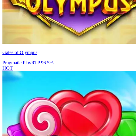
Gates of Olympus
Pragmatic Play
RTP
96.5
%
HOT