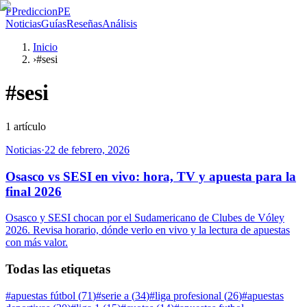
P
PrediccionPE
Noticias
Guías
Reseñas
Análisis
Inicio
›
#sesi
#
sesi
1
artículo
Noticias
·
22 de febrero, 2026
Osasco vs SESI en vivo: hora, TV y apuesta para la
final 2026
Osasco y SESI chocan por el Sudamericano de Clubes de Vóley
2026. Revisa horario, dónde verlo en vivo y la lectura de apuestas
con más valor.
Todas las etiquetas
#
apuestas fútbol
(
71
)
#
serie a
(
34
)
#
liga profesional
(
26
)
#
apuestas