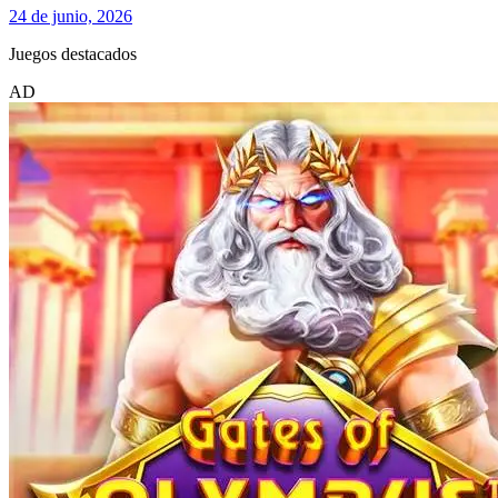
24 de junio, 2026
Juegos destacados
AD