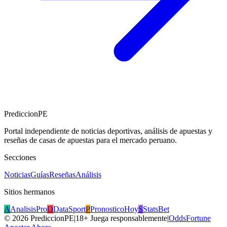
PrediccionPE
Portal independiente de noticias deportivas, análisis de apuestas y
reseñas de casas de apuestas para el mercado peruano.
Secciones
Noticias
Guías
Reseñas
Análisis
Sitios hermanos
A
AnalisisPro
D
DataSport
P
PronosticoHoy
S
StatsBet
©
2026
PrediccionPE
|
18+ Juega responsablemente
|
OddsFortune