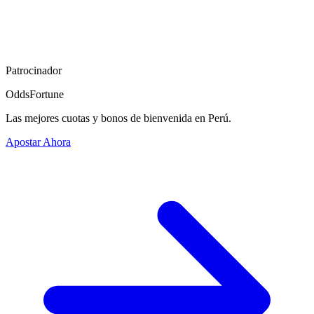
Patrocinador
OddsFortune
Las mejores cuotas y bonos de bienvenida en Perú.
Apostar Ahora