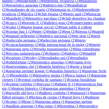
madrid
(
3
)
#
bodø/glimt
(
3
)
#
independ. rivadavia
(
2
)
#
brasileirao
(
2
)
#
pronóstico apuestas
(
2
)
#
atletico-mg
(
2
)
#
estadisticas
(
2
)
#
estudiantes de rio cuarto
(
2
)
#
gimnasia m.
(
2
)
#
independiente
rivadavia
(
2
)
#
táctica
(
2
)
#
club tijuana
(
2
)
#
tigres uanl
(
2
)
#
huracan
(
2
)
#
banfield
(
2
)
#
deportivo garcilaso
(
2
)
#
club deportivo los chankas
(
2
)
#
cusco
(
2
)
#
toronto fc
(
2
)
#
atletico grau
(
2
)
#
comerciantes unidos
(
2
)
#
valor
(
2
)
#
major league soccer
(
2
)
#
juan pablo ii college
(
2
)
#
cuotas liga 1
(
2
)
#
inter
(
2
)
#
milan
(
2
)
#
psg
(
2
)
#
girona
(
2
)
#
napoli
(
2
)
#
manuel pellegrini
(
2
)
#
atletico nacional
(
2
)
#
rtp slots
(
2
)
#
perú
(
2
)
#
selección peruana
(
2
)
#
seleccion peruana
(
2
)
#
tigres
(
2
)
#
concachampions
(
2
)
#
día internacional de la mujer
(
2
)
#
mujer
(
2
)
#
apuestas peru
(
2
)
#
reseña tragamonedas
(
2
)
#
liga colombiana
(
2
)
#
recopa sudamericana
(
2
)
#
clippers
(
2
)
#
atletico
(
2
)
#
madrid
(
2
)
#
warriors
(
2
)
#
voley
(
2
)
#
resultados uni
(
2
)
#
resultados
(
2
)
#
oddsfortune
(
2
)
#
pronostico apuestas
(
1
)
#
dynamo kyiv
(
1
)
#
universitatea cluj
(
1
)
#
patrón histórico
(
1
)
#
serie a brasil
(
1
)
#
apuestas premier league
(
1
)
#
analisis historico
(
1
)
#
apuestas Serie
A
(
1
)
#
brasileirão
(
1
)
#
deportivo riestra
(
1
)
#
boca juniors
(
1
)
#
apuestas
córners
(
1
)
#
central cordoba de santiago
(
1
)
#
cuotas brasileirao
(
1
)
#
central cordoba
(
1
)
#
necaxa
(
1
)
#
atlante fc
(
1
)
#
pronosticos liga
mx
(
1
)
#
patron historico
(
1
)
#
apuestas argentina
(
1
)
#
previa
(
1
)
#
newells old boys
(
1
)
#
talleres cordoba
(
1
)
#
mirassol
(
1
)
#
apuestas
fútbol peruano
(
1
)
#
lectura de cuotas
(
1
)
#
sport boys
(
1
)
#
udinese
(
1
)
#
como
(
1
)
#
leon
(
1
)
#
apuestas altura
(
1
)
#
apuestas tarjetas
(
1
)
#
análisis apuestas
(
1
)
#
as roma
(
1
)
#
fiorentina
(
1
)
#
pronostico