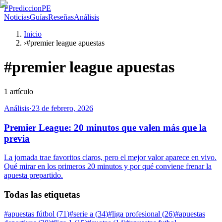
P
PrediccionPE
Noticias
Guías
Reseñas
Análisis
Inicio
›
#premier league apuestas
#
premier league apuestas
1
artículo
Análisis
·
23 de febrero, 2026
Premier League: 20 minutos que valen más que la
previa
La jornada trae favoritos claros, pero el mejor valor aparece en vivo.
Qué mirar en los primeros 20 minutos y por qué conviene frenar la
apuesta prepartido.
Todas las etiquetas
#
apuestas fútbol
(
71
)
#
serie a
(
34
)
#
liga profesional
(
26
)
#
apuestas