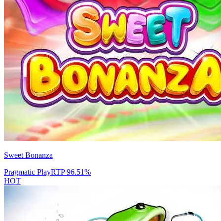
Sweet Bonanza
Pragmatic Play
RTP
96.51
%
HOT