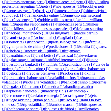
(
1
)
#
ultimas encuestas peru
(
1
)
#
fuerza aerea del peru
(
1
)
#
fap
(
1
)
#
liga
profesional argentina
(
1
)
#
nets
(
1
)
#
nba apuestas
(
1
)
#
brooklyn nets
(
1
)
#
apuestas royal
(
1
)
#
parlays
(
1
)
#
sorteos online
(
1
)
#
shine original
soundtrack
(
1
)
#
tragamonedas online
(
1
)
#
amistoso internacional
(
1
)
#
perú vs senegal
(
1
)
#
robbie williams peru
(
1
)
#
robbie williams
lima
(
1
)
#
apuestas responsables
(
1
)
#
tendencias perú
(
1
)
#
killers
(
1
)
#
the killers lima
(
1
)
#
apuestas especiales
(
1
)
#
defensor sporting
(
1
)
#
nacional montevideo
(
1
)
#
liga uruguaya
(
1
)
#
andre carrillo
(
1
)
#
camiseta peru
(
1
)
#
cincinnati
(
1
)
#
cagliari
(
1
)
#
seattle
(
1
)
#
sounders
(
1
)
#
concacaf
(
1
)
#
paris saint-germain
(
1
)
#
fórmula 1
(
1
)
#
gran premio de china
(
1
)
#
predicciones f1
(
1
)
#
sevilla
(
1
)
#
juarez
(
1
)
#
chelsea
(
1
)
#
newcastle
(
1
)
#
bulls
(
1
)
#
cajamarca
(
1
)
#
panathinaikos
(
1
)
#
real betis
(
1
)
#
cruz azul
(
1
)
#
leverkusen
(
1
)
#
galatasaray
(
1
)
#
tijuana
(
1
)
#
fútbol internacional
(
1
)
#
junior
(
1
)
#
gestión de bankroll
(
1
)
#
nuggets
(
1
)
#
pronóstico nba
(
1
)
#
día de la
mujer
(
1
)
#
fútbol femenino
(
1
)
#
hornets
(
1
)
#
pronósticos baloncesto
(
1
)
#
pelicans
(
1
)
#
rebotes ofensivos
(
1
)
#
szoboszlai
(
1
)
#
kings
(
1
)
#
pronosticos baloncesto
(
1
)
#
volatilidad slots
(
1
)
#
tragamonedas
volatilidad
(
1
)
#
slots alta volatilidad
(
1
)
#
bankroll casino
(
1
)
#
normas
(
1
)
#
legales
(
1
)
#
peruano
(
1
)
#
america
(
1
)
#
handicap asiatico
(
1
)
#
apuestas handicap
(
1
)
#
handicap 0.5
(
1
)
#
handicap -1
(
1
)
#
cremonese
(
1
)
#
aviator estrategia
(
1
)
#
crash game
(
1
)
#
jetx
(
1
)
#
juego aviator
(
1
)
#
juan pablo ii
(
1
)
#
cusco fc
(
1
)
#
am i in love
shine ost
(
1
)
#
rtp volatilidad
(
1
)
#
ambos marcan
(
1
)
#
btts apuestas
(
1
)
#
both teams to score
(
1
)
#
apuestas de fútbol
(
1
)
#
millonarios