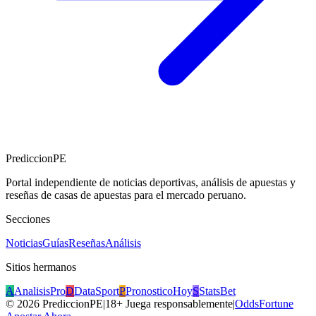
PrediccionPE
Portal independiente de noticias deportivas, análisis de apuestas y
reseñas de casas de apuestas para el mercado peruano.
Secciones
Noticias
Guías
Reseñas
Análisis
Sitios hermanos
A
AnalisisPro
D
DataSport
P
PronosticoHoy
S
StatsBet
©
2026
PrediccionPE
|
18+ Juega responsablemente
|
OddsFortune