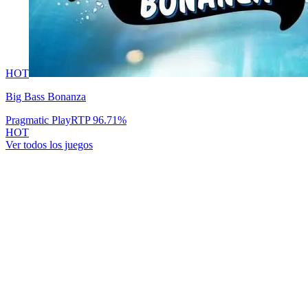
HOT
Big Bass Bonanza
Pragmatic Play
RTP
96.71
%
HOT
Ver todos los juegos