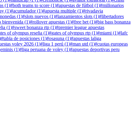
as
(
1
)
#
both teams to score
(
1
)
#
apuestas de fútbol
(
1
)
#
millonarios
ay
(
1
)
#
acumulador
(
1
)
#
apuesta multiple
(
1
)
#
rivadavia
amonedas
(
1
)
#
slots nuevos
(
1
)
#
lanzamientos slots
(
1
)
#
libertadores
 bienvenida
(
1
)
#
rollover apuestas
(
1
)
#
free bet
(
1
)
#
big bass bonanza
eña
(
1
)
#
sweet bonanza rtp
(
1
)
#
premier league apuestas
ates of olympus reseña
(
1
)
#
gates of olympus rtp
(
1
)
#
miami
(
1
)
#
lafc
)
#
tabla de posiciones
(
1
)
#
osasuna
(
1
)
#
apuestas laliga
uestas voley 2026
(
1
)
#
liga 1 perú
(
1
)
#
man utd
(
1
)
#
cuotas europeas
eminis
(
1
)
#
liga peruana de voley
(
1
)
#
apuestas deportivas peru