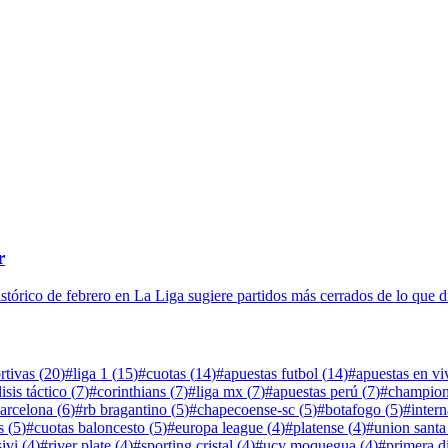
r
stórico de febrero en La Liga sugiere partidos más cerrados de lo que d
rtivas
(
20
)
#
liga 1
(
15
)
#
cuotas
(
14
)
#
apuestas futbol
(
14
)
#
apuestas en vi
isis táctico
(
7
)
#
corinthians
(
7
)
#
liga mx
(
7
)
#
apuestas perú
(
7
)
#
champion
arcelona
(
6
)
#
rb bragantino
(
5
)
#
chapecoense-sc
(
5
)
#
botafogo
(
5
)
#
inter
s
(
5
)
#
cuotas baloncesto
(
5
)
#
europa league
(
4
)
#
platense
(
4
)
#
union santa
ivi
(
4
)
#
river plate
(
4
)
#
sporting cristal
(
4
)
#
ucv moquegua
(
4
)
#
primera d