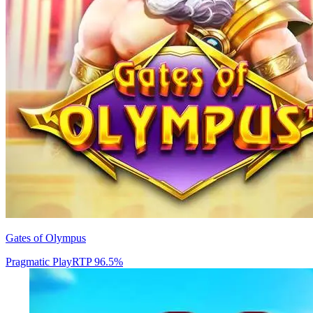
Gates of Olympus
Pragmatic Play
RTP
96.5
%