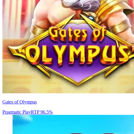
Gates of Olympus
Pragmatic Play
RTP
96.5
%