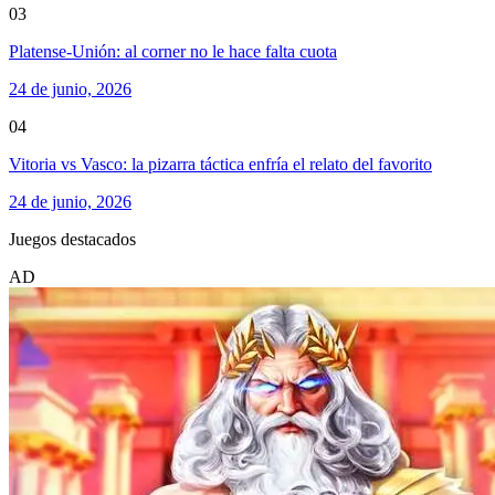
03
Platense-Unión: al corner no le hace falta cuota
24 de junio, 2026
04
Vitoria vs Vasco: la pizarra táctica enfría el relato del favorito
24 de junio, 2026
Juegos destacados
AD