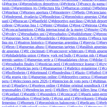
(
4
)
#
racing
(
4
)
#
pronósticos deportivos
(
4
)
#
vitoria
(
3
)
#
vasco da gama
(
junin
(
3
)
#
argentinos jrs
(
3
)
#
lectura fría
(
3
)
#
barracas central
(
3
)
#
belgr
(
3
)
#
melgar
(
3
)
#
torneo apertura
(
3
)
#
monterrey
(
3
)
#
betis
(
3
)
#
cienciano
(
3
)
#
independ. rivadavia
(
2
)
#
brasileirao
(
2
)
#
pronóstico apuestas
(
2
)
#
a
uanl
(
2
)
#
huracan
(
2
)
#
banfield
(
2
)
#
deportivo garcilaso
(
2
)
#
club deport
college
(
2
)
#
cuotas liga 1
(
2
)
#
inter
(
2
)
#
milan
(
2
)
#
psg
(
2
)
#
girona
(
2
)
#
n
(
2
)
#
concachampions
(
2
)
#
día internacional de la mujer
(
2
)
#
mujer
(
2
)
#
(
2
)
#
voley
(
2
)
#
resultados uni
(
2
)
#
resultados
(
2
)
#
oddsfortune
(
2
)
#
prono
(
1
)
#
apuestas Serie A
(
1
)
#
brasileirão
(
1
)
#
deportivo riestra
(
1
)
#
boca jun
liga mx
(
1
)
#
patron historico
(
1
)
#
apuestas argentina
(
1
)
#
previa
(
1
)
#
new
(
1
)
#
leon
(
1
)
#
apuestas altura
(
1
)
#
apuestas tarjetas
(
1
)
#
análisis apuestas
de apuestas
(
1
)
#
fc cincinnati
(
1
)
#
vancouver whitecaps
(
1
)
#
mls apuest
(
1
)
#
philadelphia union
(
1
)
#
new york red bulls
(
1
)
#
cuotas mls
(
1
)
#
nas
gremio santos
(
1
)
#
apuestas serie a
(
1
)
#
guadalajara chivas
(
1
)
#
dolar
(
1
(
1
)
#
resultados finales
(
1
)
#
noticias perú
(
1
)
#
conference league
(
1
)
#
cry
el peru
(
1
)
#
noticias peru
(
1
)
#
paranaense
(
1
)
#
atletico goianiense
(
1
)
#
c
(
1
)
#
hoffenheim
(
1
)
#
dortmund
(
1
)
#
bundesliga
(
1
)
#
lazio
(
1
)
#
futbol
(
1
)
(
1
)
#
la granja vip
(
1
)
#
apuestas online
(
1
)
#
deportivo cuenca
(
1
)
#
jaguar
peru
(
1
)
#
elecciones peru 2026
(
1
)
#
intencion de voto peru
(
1
)
#
ultimas
royal
(
1
)
#
parlays
(
1
)
#
sorteos online
(
1
)
#
shine original soundtrack
(
1
)
responsables
(
1
)
#
tendencias perú
(
1
)
#
killers
(
1
)
#
the killers lima
(
1
)
#
a
(
1
)
#
cagliari
(
1
)
#
seattle
(
1
)
#
sounders
(
1
)
#
concacaf
(
1
)
#
paris saint-ger
(
1
)
#
panathinaikos
(
1
)
#
real betis
(
1
)
#
cruz azul
(
1
)
#
leverkusen
(
1
)
#
gala
femenino
(
1
)
#
hornets
(
1
)
#
pronósticos baloncesto
(
1
)
#
pelicans
(
1
)
#
reb
volatilidad
(
1
)
#
bankroll casino
(
1
)
#
normas
(
1
)
#
legales
(
1
)
#
peruano
(
1