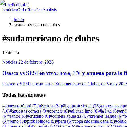
P
PrediccionPE
Noticias
Guías
Reseñas
Análisis
Inicio
›
#sudamericano de clubes
#
sudamericano de clubes
1
artículo
Noticias
·
22 de febrero, 2026
Osasco vs SESI en vivo: hora, TV y apuesta para la f
Osasco y SESI chocan por el Sudamericano de Clubes de Vóley 2026. R
Todas las etiquetas
#
apuestas fútbol
(
71
)
#
serie a
(
34
)
#
liga profesional
(
26
)
#
apuestas depo
(
10
)
#
apuestas corners
(
9
)
#
corners
(
8
)
#
alianza lima
(
8
)
#
la liga
(
8
)
#
anál
(
6
)
#
santos
(
6
)
#
cruzeiro
(
6
)
#
corners apuestas
(
6
)
#
premier league
(
6
)
#
b
(
5
)
#
remo
(
5
)
#
probabilidad
(
5
)
#
peru
(
5
)
#
copa sudamericana
(
5
)
#
celtic
(
4
)
#
liverpool
(
4
)
#
pronóstico
(
4
)
#
lanus
(
4
)
#
defensa y justicia
(
4
)
#
aldos