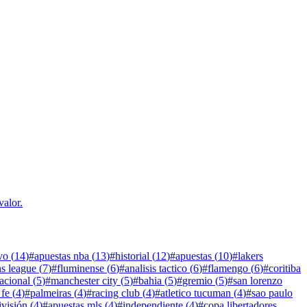
valor.
vo
(
14
)
#
apuestas nba
(
13
)
#
historial
(
12
)
#
apuestas
(
10
)
#
lakers
s league
(
7
)
#
fluminense
(
6
)
#
analisis tactico
(
6
)
#
flamengo
(
6
)
#
coritiba
nacional
(
5
)
#
manchester city
(
5
)
#
bahia
(
5
)
#
gremio
(
5
)
#
san lorenzo
 fe
(
4
)
#
palmeiras
(
4
)
#
racing club
(
4
)
#
atletico tucuman
(
4
)
#
sao paulo
ivisión
(
4
)
#
apuestas mls
(
4
)
#
independiente
(
4
)
#
copa libertadores