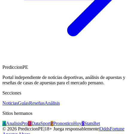
PrediccionPE
Portal independiente de noticias deportivas, análisis de apuestas y
reseñas de casas de apuestas para el mercado peruano.
Secciones
Noticias
Guías
Reseñas
Análisis
Sitios hermanos
A
AnalisisPro
D
DataSport
P
PronosticoHoy
S
StatsBet
©
2026
PrediccionPE
|
18+ Juega responsablemente
|
OddsFortune