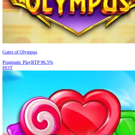
Gates of Olympus
Pragmatic Play
RTP
96.5
%
HOT