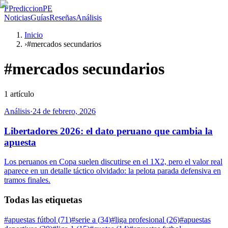
P
PrediccionPE
Noticias
Guías
Reseñas
Análisis
Inicio
›
#mercados secundarios
#
mercados secundarios
1
artículo
Análisis
·
24 de febrero, 2026
Libertadores 2026: el dato peruano que cambia la
apuesta
Los peruanos en Copa suelen discutirse en el 1X2, pero el valor real
aparece en un detalle táctico olvidado: la pelota parada defensiva en
tramos finales.
Todas las etiquetas
#
apuestas fútbol
(
71
)
#
serie a
(
34
)
#
liga profesional
(
26
)
#
apuestas