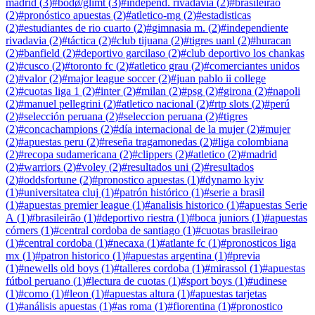
madrid
(
3
)
#
bodø/glimt
(
3
)
#
independ. rivadavia
(
2
)
#
brasileirao
(
2
)
#
pronóstico apuestas
(
2
)
#
atletico-mg
(
2
)
#
estadisticas
(
2
)
#
estudiantes de rio cuarto
(
2
)
#
gimnasia m.
(
2
)
#
independiente
rivadavia
(
2
)
#
táctica
(
2
)
#
club tijuana
(
2
)
#
tigres uanl
(
2
)
#
huracan
(
2
)
#
banfield
(
2
)
#
deportivo garcilaso
(
2
)
#
club deportivo los chankas
(
2
)
#
cusco
(
2
)
#
toronto fc
(
2
)
#
atletico grau
(
2
)
#
comerciantes unidos
(
2
)
#
valor
(
2
)
#
major league soccer
(
2
)
#
juan pablo ii college
(
2
)
#
cuotas liga 1
(
2
)
#
inter
(
2
)
#
milan
(
2
)
#
psg
(
2
)
#
girona
(
2
)
#
napoli
(
2
)
#
manuel pellegrini
(
2
)
#
atletico nacional
(
2
)
#
rtp slots
(
2
)
#
perú
(
2
)
#
selección peruana
(
2
)
#
seleccion peruana
(
2
)
#
tigres
(
2
)
#
concachampions
(
2
)
#
día internacional de la mujer
(
2
)
#
mujer
(
2
)
#
apuestas peru
(
2
)
#
reseña tragamonedas
(
2
)
#
liga colombiana
(
2
)
#
recopa sudamericana
(
2
)
#
clippers
(
2
)
#
atletico
(
2
)
#
madrid
(
2
)
#
warriors
(
2
)
#
voley
(
2
)
#
resultados uni
(
2
)
#
resultados
(
2
)
#
oddsfortune
(
2
)
#
pronostico apuestas
(
1
)
#
dynamo kyiv
(
1
)
#
universitatea cluj
(
1
)
#
patrón histórico
(
1
)
#
serie a brasil
(
1
)
#
apuestas premier league
(
1
)
#
analisis historico
(
1
)
#
apuestas Serie
A
(
1
)
#
brasileirão
(
1
)
#
deportivo riestra
(
1
)
#
boca juniors
(
1
)
#
apuestas
córners
(
1
)
#
central cordoba de santiago
(
1
)
#
cuotas brasileirao
(
1
)
#
central cordoba
(
1
)
#
necaxa
(
1
)
#
atlante fc
(
1
)
#
pronosticos liga
mx
(
1
)
#
patron historico
(
1
)
#
apuestas argentina
(
1
)
#
previa
(
1
)
#
newells old boys
(
1
)
#
talleres cordoba
(
1
)
#
mirassol
(
1
)
#
apuestas
fútbol peruano
(
1
)
#
lectura de cuotas
(
1
)
#
sport boys
(
1
)
#
udinese
(
1
)
#
como
(
1
)
#
leon
(
1
)
#
apuestas altura
(
1
)
#
apuestas tarjetas
(
1
)
#
análisis apuestas
(
1
)
#
as roma
(
1
)
#
fiorentina
(
1
)
#
pronostico