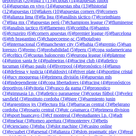
deportivas
(
20
)
#
liga 1
(
15
)
#
cuotas
(
14
)
#
apuestas futbol
(
14
)
#
apuestas en vivo
(
14
)
#
apuestas nba
(
13
)
#
historial
(
12
)
#
apuestas
(
10
)
#
lakers
(
10
)
#
apuestas corners
(
9
)
#
corners
(
8
)
#
alianza lima
(
8
)
#
la liga
(
8
)
#
análisis táctico
(
7
)
#
corinthians
(
7
)
#
liga mx
(
7
)
#
apuestas perú
(
7
)
#
champions league
(
7
)
#
fluminense
(
6
)
#
analisis tactico
(
6
)
#
flamengo
(
6
)
#
coritiba
(
6
)
#
santos
(
6
)
#
cruzeiro
(
6
)
#
corners apuestas
(
6
)
#
premier league
(
6
)
#
barcelona
(
6
)
#
rb bragantino
(
5
)
#
chapecoense-sc
(
5
)
#
botafogo
(
5
)
#
internacional
(
5
)
#
manchester city
(
5
)
#
bahia
(
5
)
#
gremio
(
5
)
#
san
lorenzo
(
5
)
#
remo
(
5
)
#
probabilidad
(
5
)
#
peru
(
5
)
#
copa sudamericana
(
5
)
#
celtics
(
5
)
#
cuotas baloncesto
(
5
)
#
europa league
(
4
)
#
platense
(
4
)
#
union santa fe
(
4
)
#
palmeiras
(
4
)
#
racing club
(
4
)
#
atletico
tucuman
(
4
)
#
sao paulo
(
4
)
#
liverpool
(
4
)
#
pronóstico
(
4
)
#
lanus
(
4
)
#
defensa y justicia
(
4
)
#
aldosivi
(
4
)
#
river plate
(
4
)
#
sporting cristal
(
4
)
#
ucv moquegua
(
4
)
#
primera división
(
4
)
#
apuestas mls
(
4
)
#
independiente
(
4
)
#
copa libertadores
(
4
)
#
racing
(
4
)
#
pronósticos
deportivos
(
4
)
#
vitoria
(
3
)
#
vasco da gama
(
3
)
#
pronostico
(
3
)
#
gimnasia l.p.
(
3
)
#
atletico paranaense
(
3
)
#
cuotas fútbol
(
3
)
#
velez
sarsfield
(
3
)
#
instituto cordoba
(
3
)
#
tigre
(
3
)
#
sarmiento junin
(
3
)
#
argentinos jrs
(
3
)
#
lectura fría
(
3
)
#
barracas central
(
3
)
#
belgrano
cordoba
(
3
)
#
rosario central
(
3
)
#
utc cajamarca
(
3
)
#
primera division
(
3
)
#
sport huancayo
(
3
)
#
cf montreal
(
3
)
#
estudiantes l.p.
(
3
)
#
adt
(
3
)
#
melgar
(
3
)
#
torneo apertura
(
3
)
#
monterrey
(
3
)
#
betis
(
3
)
#
cienciano
(
3
)
#
nba
(
3
)
#
slot machine
(
3
)
#
casino online
(
3
)
#
ecuabet
(
3
)
#
arsenal
(
3
)
#
alianza
(
3
)
#
slots pragmatic play
(
3
)
#
real