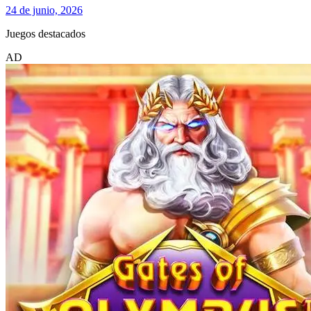
24 de junio, 2026
Juegos destacados
AD