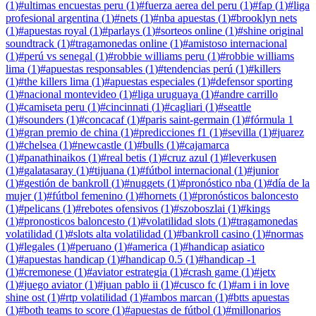
(
1
)
#
ultimas encuestas peru
(
1
)
#
fuerza aerea del peru
(
1
)
#
fap
(
1
)
#
liga
profesional argentina
(
1
)
#
nets
(
1
)
#
nba apuestas
(
1
)
#
brooklyn nets
(
1
)
#
apuestas royal
(
1
)
#
parlays
(
1
)
#
sorteos online
(
1
)
#
shine original
soundtrack
(
1
)
#
tragamonedas online
(
1
)
#
amistoso internacional
(
1
)
#
perú vs senegal
(
1
)
#
robbie williams peru
(
1
)
#
robbie williams
lima
(
1
)
#
apuestas responsables
(
1
)
#
tendencias perú
(
1
)
#
killers
(
1
)
#
the killers lima
(
1
)
#
apuestas especiales
(
1
)
#
defensor sporting
(
1
)
#
nacional montevideo
(
1
)
#
liga uruguaya
(
1
)
#
andre carrillo
(
1
)
#
camiseta peru
(
1
)
#
cincinnati
(
1
)
#
cagliari
(
1
)
#
seattle
(
1
)
#
sounders
(
1
)
#
concacaf
(
1
)
#
paris saint-germain
(
1
)
#
fórmula 1
(
1
)
#
gran premio de china
(
1
)
#
predicciones f1
(
1
)
#
sevilla
(
1
)
#
juarez
(
1
)
#
chelsea
(
1
)
#
newcastle
(
1
)
#
bulls
(
1
)
#
cajamarca
(
1
)
#
panathinaikos
(
1
)
#
real betis
(
1
)
#
cruz azul
(
1
)
#
leverkusen
(
1
)
#
galatasaray
(
1
)
#
tijuana
(
1
)
#
fútbol internacional
(
1
)
#
junior
(
1
)
#
gestión de bankroll
(
1
)
#
nuggets
(
1
)
#
pronóstico nba
(
1
)
#
día de la
mujer
(
1
)
#
fútbol femenino
(
1
)
#
hornets
(
1
)
#
pronósticos baloncesto
(
1
)
#
pelicans
(
1
)
#
rebotes ofensivos
(
1
)
#
szoboszlai
(
1
)
#
kings
(
1
)
#
pronosticos baloncesto
(
1
)
#
volatilidad slots
(
1
)
#
tragamonedas
volatilidad
(
1
)
#
slots alta volatilidad
(
1
)
#
bankroll casino
(
1
)
#
normas
(
1
)
#
legales
(
1
)
#
peruano
(
1
)
#
america
(
1
)
#
handicap asiatico
(
1
)
#
apuestas handicap
(
1
)
#
handicap 0.5
(
1
)
#
handicap -1
(
1
)
#
cremonese
(
1
)
#
aviator estrategia
(
1
)
#
crash game
(
1
)
#
jetx
(
1
)
#
juego aviator
(
1
)
#
juan pablo ii
(
1
)
#
cusco fc
(
1
)
#
am i in love
shine ost
(
1
)
#
rtp volatilidad
(
1
)
#
ambos marcan
(
1
)
#
btts apuestas
(
1
)
#
both teams to score
(
1
)
#
apuestas de fútbol
(
1
)
#
millonarios