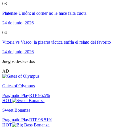
03
Platense-Unión: al corner no le hace falta cuota
24 de junio, 2026
04
Vitoria vs Vasco: la pizarra táctica enfría el relato del favorito
24 de junio, 2026
Juegos destacados
AD
Gates of Olympus
Pragmatic Play
RTP
96.5
%
HOT
Sweet Bonanza
Pragmatic Play
RTP
96.51
%
HOT