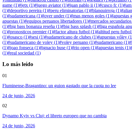
game
(
1
)
#
jetx
(
1
)
#
juego aviator
(
1
)
#
juan pablo ii
(
1
)
#
cusco fc
(
1
)
#
am 
(
1
)
#
deportivo pereira
(
1
)
#
peru eliminatorias
(
1
)
#
blanquirroja
(
1
)
#
alia
(
1
)
#
sudamericana
(
1
)
#
over under
(
1
)
#
mas menos goles
(
1
)
#
apuestas 
apuestas
(
1
)
#
equipos peruanos libertadores
(
1
)
#
mercados secundarios
(
1
)
#
big bass bonanza reseña
(
1
)
#
big bass splash
(
1
)
#
liga española apu
(
1
)
#
pronosticos premier
(
1
)
#
factor altura futbol
(
1
)
#
altitud peru futbol
(
1
)
#
osasco
(
1
)
#
sesi
(
1
)
#
sudamericano de clubes
(
1
)
#
apuestas vóley
(
1
(
1
)
#
sudamericano de voley
(
1
)
#
voley peruano
(
1
)
#
sudamericano
(
1
)
#
(
1
)
#
joao fonseca
(
1
)
#
ignacio buse
(
1
)
#
rio open
(
1
)
#
apuestas tenis
(
1
)
(
1
)
#
real sociedad
(
1
)
Lo más leído
01
Fluminense-Bragantino: un guion gastado que la cuota no lee
24 de junio, 2026
02
Dynamo Kyiv vs Cluj: el libreto europeo que no cambia
24 de junio, 2026