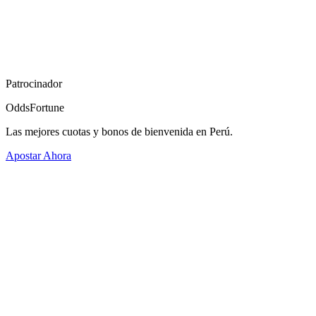
Patrocinador
OddsFortune
Las mejores cuotas y bonos de bienvenida en Perú.
Apostar Ahora