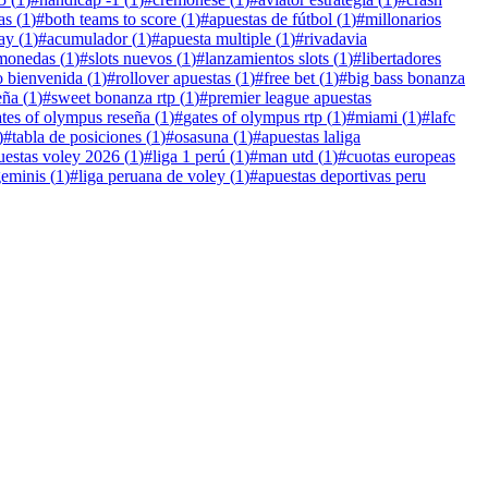
as
(
1
)
#
both teams to score
(
1
)
#
apuestas de fútbol
(
1
)
#
millonarios
ay
(
1
)
#
acumulador
(
1
)
#
apuesta multiple
(
1
)
#
rivadavia
amonedas
(
1
)
#
slots nuevos
(
1
)
#
lanzamientos slots
(
1
)
#
libertadores
 bienvenida
(
1
)
#
rollover apuestas
(
1
)
#
free bet
(
1
)
#
big bass bonanza
eña
(
1
)
#
sweet bonanza rtp
(
1
)
#
premier league apuestas
ates of olympus reseña
(
1
)
#
gates of olympus rtp
(
1
)
#
miami
(
1
)
#
lafc
)
#
tabla de posiciones
(
1
)
#
osasuna
(
1
)
#
apuestas laliga
uestas voley 2026
(
1
)
#
liga 1 perú
(
1
)
#
man utd
(
1
)
#
cuotas europeas
eminis
(
1
)
#
liga peruana de voley
(
1
)
#
apuestas deportivas peru