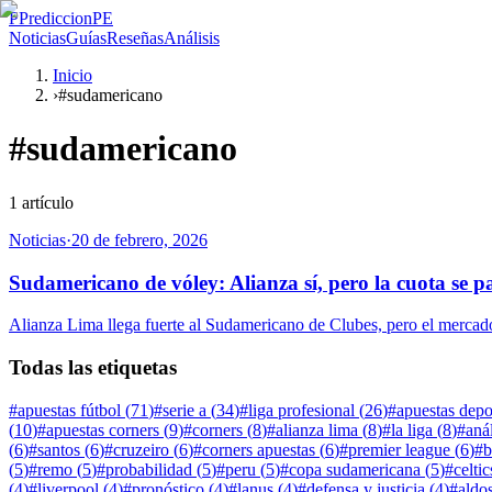
P
PrediccionPE
Noticias
Guías
Reseñas
Análisis
Inicio
›
#sudamericano
#
sudamericano
1
artículo
Noticias
·
20 de febrero, 2026
Sudamericano de vóley: Alianza sí, pero la cuota se p
Alianza Lima llega fuerte al Sudamericano de Clubes, pero el mercad
Todas las etiquetas
#
apuestas fútbol
(
71
)
#
serie a
(
34
)
#
liga profesional
(
26
)
#
apuestas depo
(
10
)
#
apuestas corners
(
9
)
#
corners
(
8
)
#
alianza lima
(
8
)
#
la liga
(
8
)
#
anál
(
6
)
#
santos
(
6
)
#
cruzeiro
(
6
)
#
corners apuestas
(
6
)
#
premier league
(
6
)
#
b
(
5
)
#
remo
(
5
)
#
probabilidad
(
5
)
#
peru
(
5
)
#
copa sudamericana
(
5
)
#
celtic
(
4
)
#
liverpool
(
4
)
#
pronóstico
(
4
)
#
lanus
(
4
)
#
defensa y justicia
(
4
)
#
aldos