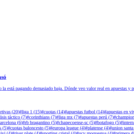
asó
o la está pagando demasiado baja. Dónde veo valor real en apuestas y p
rtivas
(
20
)
#
liga 1
(
15
)
#
cuotas
(
14
)
#
apuestas futbol
(
14
)
#
apuestas en vi
isis táctico
(
7
)
#
corinthians
(
7
)
#
liga mx
(
7
)
#
apuestas perú
(
7
)
#
champion
arcelona
(
6
)
#
rb bragantino
(
5
)
#
chapecoense-sc
(
5
)
#
botafogo
(
5
)
#
inter
s
(
5
)
#
cuotas baloncesto
(
5
)
#
europa league
(
4
)
#
platense
(
4
)
#
union santa
ivi
(
4
)
#
river plate
(
4
)
#
sporting cristal
(
4
)
#
ucv moquegua
(
4
)
#
primera d