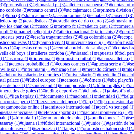
3
)
#
pronostico
(
3
)
#
gimnasia l.p.
(
3
)
#
atletico paranaense
(
3
)
#
cuotas fútb
ano cordoba
(
3
)
#
rosario central
(
3
)
#
utc cajamarca
(
3
)
#
primera division
(
(
3
)
#
nba
(
3
)
#
slot machine
(
3
)
#
casino online
(
3
)
#
ecuabet
(
3
)
#
arsenal
(
3
)
tletico-mg
(
2
)
#
estadisticas
(
2
)
#
estudiantes de rio cuarto
(
2
)
#
gimnasia m.
ivo los chankas
(
2
)
#
cusco
(
2
)
#
toronto fc
(
2
)
#
atletico grau
(
2
)
#
comercia
apoli
(
2
)
#
manuel pellegrini
(
2
)
#
atletico nacional
(
2
)
#
rtp slots
(
2
)
#
perú
(
apuestas peru
(
2
)
#
reseña tragamonedas
(
2
)
#
liga colombiana
(
2
)
#
recopa
stico apuestas
(
1
)
#
dynamo kyiv
(
1
)
#
universitatea cluj
(
1
)
#
patrón histór
iors
(
1
)
#
apuestas córners
(
1
)
#
central cordoba de santiago
(
1
)
#
cuotas br
ells old boys
(
1
)
#
talleres cordoba
(
1
)
#
mirassol
(
1
)
#
apuestas fútbol pe
(
1
)
#
as roma
(
1
)
#
fiorentina
(
1
)
#
pronostico futbol
(
1
)
#
alianza atletico
(
1
as
(
1
)
#
cuotas probabilidad
(
1
)
#
cuotas corners
(
1
)
#
apuesta serie a
(
1
)
#
se
hville sc
(
1
)
#
inter miami
(
1
)
#
chicago fire
(
1
)
#
mercado córners
(
1
)
#
mls
)
#
club universitario de deportes
(
1
)
#
universitario
(
1
)
#
medellin
(
1
)
#
cato
stal palace
(
1
)
#
fútbol europeo
(
1
)
#
caracas
(
1
)
#
córners
(
1
)
#
nba playoffs
opa de brasil
(
1
)
#
sunderland
(
1
)
#
championship
(
1
)
#
fútbol inglés
(
1
)
#
pu
#
mercados de goles
(
1
)
#
trading deportivo
(
1
)
#
chankas
(
1
)
#
playoffs nba
es
(
1
)
#
liga betplay
(
1
)
#
documento
(
1
)
#
nacional
(
1
)
#
identidad
(
1
)
#
belg
 encuestas peru
(
1
)
#
fuerza aerea del peru
(
1
)
#
fap
(
1
)
#
liga profesional a
#
tragamonedas online
(
1
)
#
amistoso internacional
(
1
)
#
perú vs senegal
(
1
puestas especiales
(
1
)
#
defensor sporting
(
1
)
#
nacional montevideo
(
1
)
#
l
main
(
1
)
#
fórmula 1
(
1
)
#
gran premio de china
(
1
)
#
predicciones f1
(
1
)
#
se
tasaray
(
1
)
#
tijuana
(
1
)
#
fútbol internacional
(
1
)
#
junior
(
1
)
#
gestión de ba
otes ofensivos
(
1
)
#
szoboszlai
(
1
)
#
kings
(
1
)
#
pronosticos baloncesto
(
1
)
)
#
america
(
1
)
#
handicap asiatico
(
1
)
#
apuestas handicap
(
1
)
#
handicap 0.