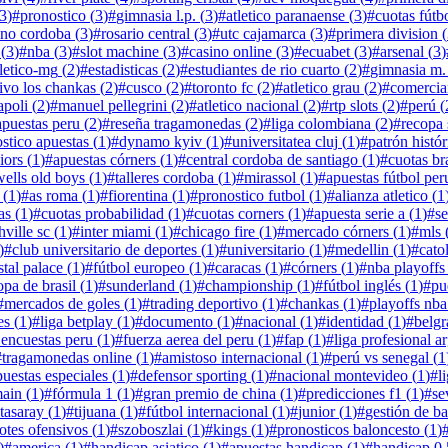
3
)
#
pronostico
(
3
)
#
gimnasia l.p.
(
3
)
#
atletico paranaense
(
3
)
#
cuotas fútb
ano cordoba
(
3
)
#
rosario central
(
3
)
#
utc cajamarca
(
3
)
#
primera division
(
(
3
)
#
nba
(
3
)
#
slot machine
(
3
)
#
casino online
(
3
)
#
ecuabet
(
3
)
#
arsenal
(
3
)
tletico-mg
(
2
)
#
estadisticas
(
2
)
#
estudiantes de rio cuarto
(
2
)
#
gimnasia m.
ivo los chankas
(
2
)
#
cusco
(
2
)
#
toronto fc
(
2
)
#
atletico grau
(
2
)
#
comercia
apoli
(
2
)
#
manuel pellegrini
(
2
)
#
atletico nacional
(
2
)
#
rtp slots
(
2
)
#
perú
(
apuestas peru
(
2
)
#
reseña tragamonedas
(
2
)
#
liga colombiana
(
2
)
#
recopa
stico apuestas
(
1
)
#
dynamo kyiv
(
1
)
#
universitatea cluj
(
1
)
#
patrón histór
iors
(
1
)
#
apuestas córners
(
1
)
#
central cordoba de santiago
(
1
)
#
cuotas br
ells old boys
(
1
)
#
talleres cordoba
(
1
)
#
mirassol
(
1
)
#
apuestas fútbol pe
(
1
)
#
as roma
(
1
)
#
fiorentina
(
1
)
#
pronostico futbol
(
1
)
#
alianza atletico
(
1
as
(
1
)
#
cuotas probabilidad
(
1
)
#
cuotas corners
(
1
)
#
apuesta serie a
(
1
)
#
se
hville sc
(
1
)
#
inter miami
(
1
)
#
chicago fire
(
1
)
#
mercado córners
(
1
)
#
mls
)
#
club universitario de deportes
(
1
)
#
universitario
(
1
)
#
medellin
(
1
)
#
cato
stal palace
(
1
)
#
fútbol europeo
(
1
)
#
caracas
(
1
)
#
córners
(
1
)
#
nba playoffs
opa de brasil
(
1
)
#
sunderland
(
1
)
#
championship
(
1
)
#
fútbol inglés
(
1
)
#
pu
#
mercados de goles
(
1
)
#
trading deportivo
(
1
)
#
chankas
(
1
)
#
playoffs nba
es
(
1
)
#
liga betplay
(
1
)
#
documento
(
1
)
#
nacional
(
1
)
#
identidad
(
1
)
#
belg
 encuestas peru
(
1
)
#
fuerza aerea del peru
(
1
)
#
fap
(
1
)
#
liga profesional a
#
tragamonedas online
(
1
)
#
amistoso internacional
(
1
)
#
perú vs senegal
(
1
puestas especiales
(
1
)
#
defensor sporting
(
1
)
#
nacional montevideo
(
1
)
#
l
main
(
1
)
#
fórmula 1
(
1
)
#
gran premio de china
(
1
)
#
predicciones f1
(
1
)
#
se
tasaray
(
1
)
#
tijuana
(
1
)
#
fútbol internacional
(
1
)
#
junior
(
1
)
#
gestión de ba
otes ofensivos
(
1
)
#
szoboszlai
(
1
)
#
kings
(
1
)
#
pronosticos baloncesto
(
1
)
)
#
america
(
1
)
#
handicap asiatico
(
1
)
#
apuestas handicap
(
1
)
#
handicap 0.