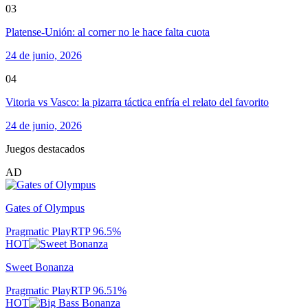
03
Platense-Unión: al corner no le hace falta cuota
24 de junio, 2026
04
Vitoria vs Vasco: la pizarra táctica enfría el relato del favorito
24 de junio, 2026
Juegos destacados
AD
Gates of Olympus
Pragmatic Play
RTP
96.5
%
HOT
Sweet Bonanza
Pragmatic Play
RTP
96.51
%
HOT