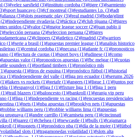
ol
(
3
)
#
velez sarsfield
(
3
)
#
instituto cordoba
(
3
)
#
tigre
(
3
)
#
sarmiento
3
)
#
sport huancayo
(
3
)
#
cf montreal
(
3
)
#
estudiantes l.p.
(
3
)
#
adt
#
alianza
(
3
)
#
slots pragmatic play
(
3
)
#
real madrid
(
3
)
#
bodø/glimt
(
2
)
#
independiente rivadavia
(
2
)
#
táctica
(
2
)
#
club tijuana
(
2
)
#
tigres
ntes unidos
(
2
)
#
valor
(
2
)
#
major league soccer
(
2
)
#
juan pablo ii
2
)
#
selección peruana
(
2
)
#
seleccion peruana
(
2
)
#
tigres
 sudamericana
(
2
)
#
clippers
(
2
)
#
atletico
(
2
)
#
madrid
(
2
)
#
warriors
ico
(
1
)
#
serie a brasil
(
1
)
#
apuestas premier league
(
1
)
#
analisis historico
asileirao
(
1
)
#
central cordoba
(
1
)
#
necaxa
(
1
)
#
atlante fc
(
1
)
#
pronosticos
ruano
(
1
)
#
lectura de cuotas
(
1
)
#
sport boys
(
1
)
#
udinese
(
1
)
#
como
)
#
apuestas valor
(
1
)
#
pronosticos apuestas
(
1
)
#
fbc melgar
(
1
)
#
cuotas
attle sounders
(
1
)
#
portland timbers
(
1
)
#
pronóstico mls
(
1
)
#
apuesta
(
1
)
#
tiros de esquina
(
1
)
#
pronóstico fútbol
(
1
)
#
historial
lica
(
1
)
#
independiente del valle
(
1
)
#
liga pro ecuador
(
1
)
#
serums 2026
(
1
)
#
lakers vs rockets
(
1
)
#
getafe
(
1
)
#
angers
(
1
)
#
ligue 1
(
1
)
#
juntos por
ebla
(
1
)
#
espanyol
(
1
)
#
liga f
(
1
)
#
fixture liga 1
(
1
)
#
liga 1 peru
(
1
)
#
trail blazers
(
1
)
#
baloncesto
(
1
)
#
bankroll
(
1
)
#
granja vip peru
rano
(
1
)
#
liga
(
1
)
#
independiente vs racing
(
1
)
#
encuestas presidenciales
rgentina
(
1
)
#
nets
(
1
)
#
nba apuestas
(
1
)
#
brooklyn nets
(
1
)
#
apuestas
)
#
robbie williams peru
(
1
)
#
robbie williams lima
(
1
)
#
apuestas
iga uruguaya
(
1
)
#
andre carrillo
(
1
)
#
camiseta peru
(
1
)
#
cincinnati
villa
(
1
)
#
juarez
(
1
)
#
chelsea
(
1
)
#
newcastle
(
1
)
#
bulls
(
1
)
#
cajamarca
nkroll
(
1
)
#
nuggets
(
1
)
#
pronóstico nba
(
1
)
#
día de la mujer
(
1
)
#
fútbol
#
volatilidad slots
(
1
)
#
tragamonedas volatilidad
(
1
)
#
slots alta
5
(
1
)
#
handicap -1
(
1
)
#
cremonese
(
1
)
#
aviator estrategia
(
1
)
#
crash