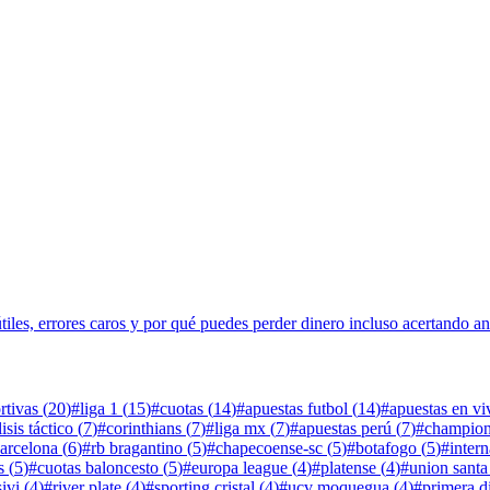
útiles, errores caros y por qué puedes perder dinero incluso acertando aná
rtivas
(
20
)
#
liga 1
(
15
)
#
cuotas
(
14
)
#
apuestas futbol
(
14
)
#
apuestas en vi
isis táctico
(
7
)
#
corinthians
(
7
)
#
liga mx
(
7
)
#
apuestas perú
(
7
)
#
champion
arcelona
(
6
)
#
rb bragantino
(
5
)
#
chapecoense-sc
(
5
)
#
botafogo
(
5
)
#
inter
s
(
5
)
#
cuotas baloncesto
(
5
)
#
europa league
(
4
)
#
platense
(
4
)
#
union santa
ivi
(
4
)
#
river plate
(
4
)
#
sporting cristal
(
4
)
#
ucv moquegua
(
4
)
#
primera d