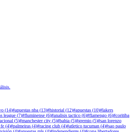
lisis.
vo
(
14
)
#
apuestas nba
(
13
)
#
historial
(
12
)
#
apuestas
(
10
)
#
lakers
s league
(
7
)
#
fluminense
(
6
)
#
analisis tactico
(
6
)
#
flamengo
(
6
)
#
coritiba
nacional
(
5
)
#
manchester city
(
5
)
#
bahia
(
5
)
#
gremio
(
5
)
#
san lorenzo
 fe
(
4
)
#
palmeiras
(
4
)
#
racing club
(
4
)
#
atletico tucuman
(
4
)
#
sao paulo
ivisión
(
4
)
#
apuestas mls
(
4
)
#
independiente
(
4
)
#
copa libertadores