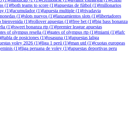
as
(
1
)
#
both teams to score
(
1
)
#
apuestas de fútbol
(
1
)
#
millonarios
ay
(
1
)
#
acumulador
(
1
)
#
apuesta multiple
(
1
)
#
rivadavia
amonedas
(
1
)
#
slots nuevos
(
1
)
#
lanzamientos slots
(
1
)
#
libertadores
 bienvenida
(
1
)
#
rollover apuestas
(
1
)
#
free bet
(
1
)
#
big bass bonanza
eña
(
1
)
#
sweet bonanza rtp
(
1
)
#
premier league apuestas
ates of olympus reseña
(
1
)
#
gates of olympus rtp
(
1
)
#
miami
(
1
)
#
lafc
)
#
tabla de posiciones
(
1
)
#
osasuna
(
1
)
#
apuestas laliga
uestas voley 2026
(
1
)
#
liga 1 perú
(
1
)
#
man utd
(
1
)
#
cuotas europeas
eminis
(
1
)
#
liga peruana de voley
(
1
)
#
apuestas deportivas peru