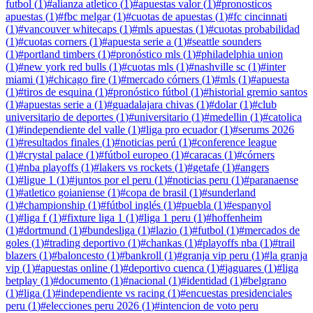
futbol
(
1
)
#
alianza atletico
(
1
)
#
apuestas valor
(
1
)
#
pronosticos
apuestas
(
1
)
#
fbc melgar
(
1
)
#
cuotas de apuestas
(
1
)
#
fc cincinnati
(
1
)
#
vancouver whitecaps
(
1
)
#
mls apuestas
(
1
)
#
cuotas probabilidad
(
1
)
#
cuotas corners
(
1
)
#
apuesta serie a
(
1
)
#
seattle sounders
(
1
)
#
portland timbers
(
1
)
#
pronóstico mls
(
1
)
#
philadelphia union
(
1
)
#
new york red bulls
(
1
)
#
cuotas mls
(
1
)
#
nashville sc
(
1
)
#
inter
miami
(
1
)
#
chicago fire
(
1
)
#
mercado córners
(
1
)
#
mls
(
1
)
#
apuesta
(
1
)
#
tiros de esquina
(
1
)
#
pronóstico fútbol
(
1
)
#
historial gremio santos
(
1
)
#
apuestas serie a
(
1
)
#
guadalajara chivas
(
1
)
#
dolar
(
1
)
#
club
universitario de deportes
(
1
)
#
universitario
(
1
)
#
medellin
(
1
)
#
catolica
(
1
)
#
independiente del valle
(
1
)
#
liga pro ecuador
(
1
)
#
serums 2026
(
1
)
#
resultados finales
(
1
)
#
noticias perú
(
1
)
#
conference league
(
1
)
#
crystal palace
(
1
)
#
fútbol europeo
(
1
)
#
caracas
(
1
)
#
córners
(
1
)
#
nba playoffs
(
1
)
#
lakers vs rockets
(
1
)
#
getafe
(
1
)
#
angers
(
1
)
#
ligue 1
(
1
)
#
juntos por el peru
(
1
)
#
noticias peru
(
1
)
#
paranaense
(
1
)
#
atletico goianiense
(
1
)
#
copa de brasil
(
1
)
#
sunderland
(
1
)
#
championship
(
1
)
#
fútbol inglés
(
1
)
#
puebla
(
1
)
#
espanyol
(
1
)
#
liga f
(
1
)
#
fixture liga 1
(
1
)
#
liga 1 peru
(
1
)
#
hoffenheim
(
1
)
#
dortmund
(
1
)
#
bundesliga
(
1
)
#
lazio
(
1
)
#
futbol
(
1
)
#
mercados de
goles
(
1
)
#
trading deportivo
(
1
)
#
chankas
(
1
)
#
playoffs nba
(
1
)
#
trail
blazers
(
1
)
#
baloncesto
(
1
)
#
bankroll
(
1
)
#
granja vip peru
(
1
)
#
la granja
vip
(
1
)
#
apuestas online
(
1
)
#
deportivo cuenca
(
1
)
#
jaguares
(
1
)
#
liga
betplay
(
1
)
#
documento
(
1
)
#
nacional
(
1
)
#
identidad
(
1
)
#
belgrano
(
1
)
#
liga
(
1
)
#
independiente vs racing
(
1
)
#
encuestas presidenciales
peru
(
1
)
#
elecciones peru 2026
(
1
)
#
intencion de voto peru