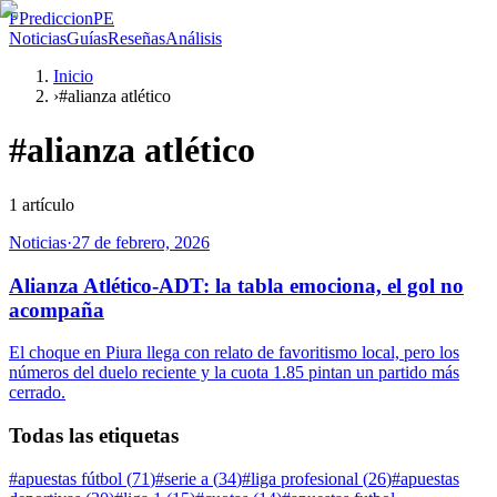
P
PrediccionPE
Noticias
Guías
Reseñas
Análisis
Inicio
›
#alianza atlético
#
alianza atlético
1
artículo
Noticias
·
27 de febrero, 2026
Alianza Atlético-ADT: la tabla emociona, el gol no
acompaña
El choque en Piura llega con relato de favoritismo local, pero los
números del duelo reciente y la cuota 1.85 pintan un partido más
cerrado.
Todas las etiquetas
#
apuestas fútbol
(
71
)
#
serie a
(
34
)
#
liga profesional
(
26
)
#
apuestas