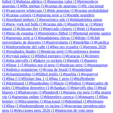
futbol
(
1
)
#
alianza atletico
(
1
)
#
apuestas valor
(
1
)
#
pronosticos
apuestas
(
1
)
#
fbc melgar
(
1
)
#
cuotas de apuestas
(
1
)
#
fc cincinnati
(
1
)
#
vancouver whitecaps
(
1
)
#
mls apuestas
(
1
)
#
cuotas probabilidad
(
1
)
#
cuotas corners
(
1
)
#
apuesta serie a
(
1
)
#
seattle sounders
(
1
)
#
portland timbers
(
1
)
#
pronóstico mls
(
1
)
#
philadelphia union
(
1
)
#
new york red bulls
(
1
)
#
cuotas mls
(
1
)
#
nashville sc
(
1
)
#
inter
miami
(
1
)
#
chicago fire
(
1
)
#
mercado córners
(
1
)
#
mls
(
1
)
#
apuesta
(
1
)
#
tiros de esquina
(
1
)
#
pronóstico fútbol
(
1
)
#
historial gremio santos
(
1
)
#
apuestas serie a
(
1
)
#
guadalajara chivas
(
1
)
#
dolar
(
1
)
#
club
universitario de deportes
(
1
)
#
universitario
(
1
)
#
medellin
(
1
)
#
catolica
(
1
)
#
independiente del valle
(
1
)
#
liga pro ecuador
(
1
)
#
serums 2026
(
1
)
#
resultados finales
(
1
)
#
noticias perú
(
1
)
#
conference league
(
1
)
#
crystal palace
(
1
)
#
fútbol europeo
(
1
)
#
caracas
(
1
)
#
córners
(
1
)
#
nba playoffs
(
1
)
#
lakers vs rockets
(
1
)
#
getafe
(
1
)
#
angers
(
1
)
#
ligue 1
(
1
)
#
juntos por el peru
(
1
)
#
noticias peru
(
1
)
#
paranaense
(
1
)
#
atletico goianiense
(
1
)
#
copa de brasil
(
1
)
#
sunderland
(
1
)
#
championship
(
1
)
#
fútbol inglés
(
1
)
#
puebla
(
1
)
#
espanyol
(
1
)
#
liga f
(
1
)
#
fixture liga 1
(
1
)
#
liga 1 peru
(
1
)
#
hoffenheim
(
1
)
#
dortmund
(
1
)
#
bundesliga
(
1
)
#
lazio
(
1
)
#
futbol
(
1
)
#
mercados de
goles
(
1
)
#
trading deportivo
(
1
)
#
chankas
(
1
)
#
playoffs nba
(
1
)
#
trail
blazers
(
1
)
#
baloncesto
(
1
)
#
bankroll
(
1
)
#
granja vip peru
(
1
)
#
la granja
vip
(
1
)
#
apuestas online
(
1
)
#
deportivo cuenca
(
1
)
#
jaguares
(
1
)
#
liga
betplay
(
1
)
#
documento
(
1
)
#
nacional
(
1
)
#
identidad
(
1
)
#
belgrano
(
1
)
#
liga
(
1
)
#
independiente vs racing
(
1
)
#
encuestas presidenciales
peru
(
1
)
#
elecciones peru 2026
(
1
)
#
intencion de voto peru