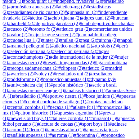
madrid
(
3
)
#
bodø/glimt
(
3
)
#
independ. rivadavia
(
2
)
#
brasileirao
(
2
)
#
pronóstico apuestas
(
2
)
#
atletico-mg
(
2
)
#
estadisticas
(
2
)
#
estudiantes de rio cuarto
(
2
)
#
gimnasia m.
(
2
)
#
independiente
rivadavia
(
2
)
#
táctica
(
2
)
#
club tijuana
(
2
)
#
tigres uanl
(
2
)
#
huracan
(
2
)
#
banfield
(
2
)
#
deportivo garcilaso
(
2
)
#
club deportivo los chankas
(
2
)
#
cusco
(
2
)
#
toronto fc
(
2
)
#
atletico grau
(
2
)
#
comerciantes unidos
(
2
)
#
valor
(
2
)
#
major league soccer
(
2
)
#
juan pablo ii college
(
2
)
#
cuotas liga 1
(
2
)
#
inter
(
2
)
#
milan
(
2
)
#
psg
(
2
)
#
girona
(
2
)
#
napoli
(
2
)
#
manuel pellegrini
(
2
)
#
atletico nacional
(
2
)
#
rtp slots
(
2
)
#
perú
(
2
)
#
selección peruana
(
2
)
#
seleccion peruana
(
2
)
#
tigres
(
2
)
#
concachampions
(
2
)
#
día internacional de la mujer
(
2
)
#
mujer
(
2
)
#
apuestas peru
(
2
)
#
reseña tragamonedas
(
2
)
#
liga colombiana
(
2
)
#
recopa sudamericana
(
2
)
#
clippers
(
2
)
#
atletico
(
2
)
#
madrid
(
2
)
#
warriors
(
2
)
#
voley
(
2
)
#
resultados uni
(
2
)
#
resultados
(
2
)
#
oddsfortune
(
2
)
#
pronostico apuestas
(
1
)
#
dynamo kyiv
(
1
)
#
universitatea cluj
(
1
)
#
patrón histórico
(
1
)
#
serie a brasil
(
1
)
#
apuestas premier league
(
1
)
#
analisis historico
(
1
)
#
apuestas Serie
A
(
1
)
#
brasileirão
(
1
)
#
deportivo riestra
(
1
)
#
boca juniors
(
1
)
#
apuestas
córners
(
1
)
#
central cordoba de santiago
(
1
)
#
cuotas brasileirao
(
1
)
#
central cordoba
(
1
)
#
necaxa
(
1
)
#
atlante fc
(
1
)
#
pronosticos liga
mx
(
1
)
#
patron historico
(
1
)
#
apuestas argentina
(
1
)
#
previa
(
1
)
#
newells old boys
(
1
)
#
talleres cordoba
(
1
)
#
mirassol
(
1
)
#
apuestas
fútbol peruano
(
1
)
#
lectura de cuotas
(
1
)
#
sport boys
(
1
)
#
udinese
(
1
)
#
como
(
1
)
#
leon
(
1
)
#
apuestas altura
(
1
)
#
apuestas tarjetas
(
1
)
#
análisis apuestas
(
1
)
#
as roma
(
1
)
#
fiorentina
(
1
)
#
pronostico