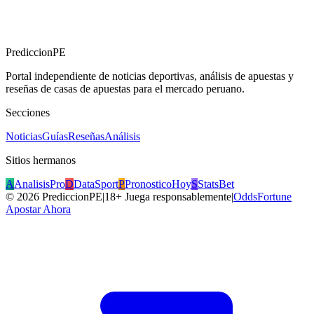
PrediccionPE
Portal independiente de noticias deportivas, análisis de apuestas y
reseñas de casas de apuestas para el mercado peruano.
Secciones
Noticias
Guías
Reseñas
Análisis
Sitios hermanos
A
AnalisisPro
D
DataSport
P
PronosticoHoy
S
StatsBet
©
2026
PrediccionPE
|
18+ Juega responsablemente
|
OddsFortune
Apostar Ahora