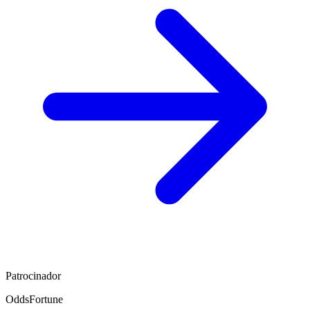
Patrocinador
OddsFortune