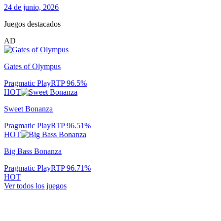
24 de junio, 2026
Juegos destacados
AD
Gates of Olympus
Pragmatic Play
RTP
96.5
%
HOT
Sweet Bonanza
Pragmatic Play
RTP
96.51
%
HOT
Big Bass Bonanza
Pragmatic Play
RTP
96.71
%
HOT
Ver todos los juegos