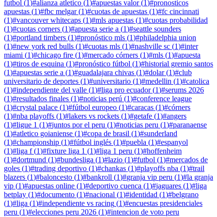
futbol
(
1
)
#
alianza atletico
(
1
)
#
apuestas valor
(
1
)
#
pronosticos
apuestas
(
1
)
#
fbc melgar
(
1
)
#
cuotas de apuestas
(
1
)
#
fc cincinnati
(
1
)
#
vancouver whitecaps
(
1
)
#
mls apuestas
(
1
)
#
cuotas probabilidad
(
1
)
#
cuotas corners
(
1
)
#
apuesta serie a
(
1
)
#
seattle sounders
(
1
)
#
portland timbers
(
1
)
#
pronóstico mls
(
1
)
#
philadelphia union
(
1
)
#
new york red bulls
(
1
)
#
cuotas mls
(
1
)
#
nashville sc
(
1
)
#
inter
miami
(
1
)
#
chicago fire
(
1
)
#
mercado córners
(
1
)
#
mls
(
1
)
#
apuesta
(
1
)
#
tiros de esquina
(
1
)
#
pronóstico fútbol
(
1
)
#
historial gremio santos
(
1
)
#
apuestas serie a
(
1
)
#
guadalajara chivas
(
1
)
#
dolar
(
1
)
#
club
universitario de deportes
(
1
)
#
universitario
(
1
)
#
medellin
(
1
)
#
catolica
(
1
)
#
independiente del valle
(
1
)
#
liga pro ecuador
(
1
)
#
serums 2026
(
1
)
#
resultados finales
(
1
)
#
noticias perú
(
1
)
#
conference league
(
1
)
#
crystal palace
(
1
)
#
fútbol europeo
(
1
)
#
caracas
(
1
)
#
córners
(
1
)
#
nba playoffs
(
1
)
#
lakers vs rockets
(
1
)
#
getafe
(
1
)
#
angers
(
1
)
#
ligue 1
(
1
)
#
juntos por el peru
(
1
)
#
noticias peru
(
1
)
#
paranaense
(
1
)
#
atletico goianiense
(
1
)
#
copa de brasil
(
1
)
#
sunderland
(
1
)
#
championship
(
1
)
#
fútbol inglés
(
1
)
#
puebla
(
1
)
#
espanyol
(
1
)
#
liga f
(
1
)
#
fixture liga 1
(
1
)
#
liga 1 peru
(
1
)
#
hoffenheim
(
1
)
#
dortmund
(
1
)
#
bundesliga
(
1
)
#
lazio
(
1
)
#
futbol
(
1
)
#
mercados de
goles
(
1
)
#
trading deportivo
(
1
)
#
chankas
(
1
)
#
playoffs nba
(
1
)
#
trail
blazers
(
1
)
#
baloncesto
(
1
)
#
bankroll
(
1
)
#
granja vip peru
(
1
)
#
la granja
vip
(
1
)
#
apuestas online
(
1
)
#
deportivo cuenca
(
1
)
#
jaguares
(
1
)
#
liga
betplay
(
1
)
#
documento
(
1
)
#
nacional
(
1
)
#
identidad
(
1
)
#
belgrano
(
1
)
#
liga
(
1
)
#
independiente vs racing
(
1
)
#
encuestas presidenciales
peru
(
1
)
#
elecciones peru 2026
(
1
)
#
intencion de voto peru