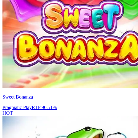
Sweet Bonanza
Pragmatic Play
RTP
96.51
%
HOT