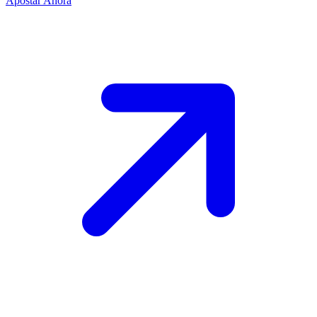
Apostar Ahora