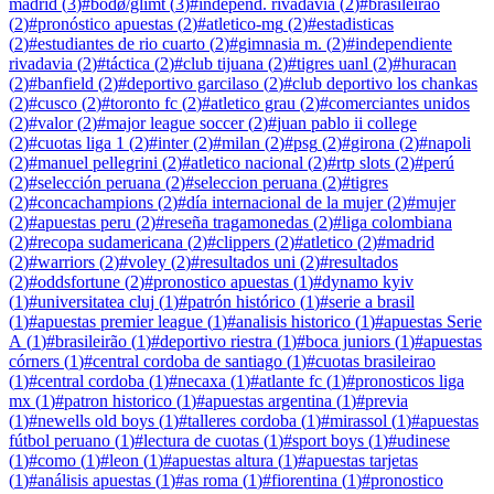
madrid
(
3
)
#
bodø/glimt
(
3
)
#
independ. rivadavia
(
2
)
#
brasileirao
(
2
)
#
pronóstico apuestas
(
2
)
#
atletico-mg
(
2
)
#
estadisticas
(
2
)
#
estudiantes de rio cuarto
(
2
)
#
gimnasia m.
(
2
)
#
independiente
rivadavia
(
2
)
#
táctica
(
2
)
#
club tijuana
(
2
)
#
tigres uanl
(
2
)
#
huracan
(
2
)
#
banfield
(
2
)
#
deportivo garcilaso
(
2
)
#
club deportivo los chankas
(
2
)
#
cusco
(
2
)
#
toronto fc
(
2
)
#
atletico grau
(
2
)
#
comerciantes unidos
(
2
)
#
valor
(
2
)
#
major league soccer
(
2
)
#
juan pablo ii college
(
2
)
#
cuotas liga 1
(
2
)
#
inter
(
2
)
#
milan
(
2
)
#
psg
(
2
)
#
girona
(
2
)
#
napoli
(
2
)
#
manuel pellegrini
(
2
)
#
atletico nacional
(
2
)
#
rtp slots
(
2
)
#
perú
(
2
)
#
selección peruana
(
2
)
#
seleccion peruana
(
2
)
#
tigres
(
2
)
#
concachampions
(
2
)
#
día internacional de la mujer
(
2
)
#
mujer
(
2
)
#
apuestas peru
(
2
)
#
reseña tragamonedas
(
2
)
#
liga colombiana
(
2
)
#
recopa sudamericana
(
2
)
#
clippers
(
2
)
#
atletico
(
2
)
#
madrid
(
2
)
#
warriors
(
2
)
#
voley
(
2
)
#
resultados uni
(
2
)
#
resultados
(
2
)
#
oddsfortune
(
2
)
#
pronostico apuestas
(
1
)
#
dynamo kyiv
(
1
)
#
universitatea cluj
(
1
)
#
patrón histórico
(
1
)
#
serie a brasil
(
1
)
#
apuestas premier league
(
1
)
#
analisis historico
(
1
)
#
apuestas Serie
A
(
1
)
#
brasileirão
(
1
)
#
deportivo riestra
(
1
)
#
boca juniors
(
1
)
#
apuestas
córners
(
1
)
#
central cordoba de santiago
(
1
)
#
cuotas brasileirao
(
1
)
#
central cordoba
(
1
)
#
necaxa
(
1
)
#
atlante fc
(
1
)
#
pronosticos liga
mx
(
1
)
#
patron historico
(
1
)
#
apuestas argentina
(
1
)
#
previa
(
1
)
#
newells old boys
(
1
)
#
talleres cordoba
(
1
)
#
mirassol
(
1
)
#
apuestas
fútbol peruano
(
1
)
#
lectura de cuotas
(
1
)
#
sport boys
(
1
)
#
udinese
(
1
)
#
como
(
1
)
#
leon
(
1
)
#
apuestas altura
(
1
)
#
apuestas tarjetas
(
1
)
#
análisis apuestas
(
1
)
#
as roma
(
1
)
#
fiorentina
(
1
)
#
pronostico