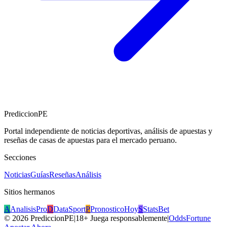
PrediccionPE
Portal independiente de noticias deportivas, análisis de apuestas y
reseñas de casas de apuestas para el mercado peruano.
Secciones
Noticias
Guías
Reseñas
Análisis
Sitios hermanos
A
AnalisisPro
D
DataSport
P
PronosticoHoy
S
StatsBet
©
2026
PrediccionPE
|
18+ Juega responsablemente
|
OddsFortune