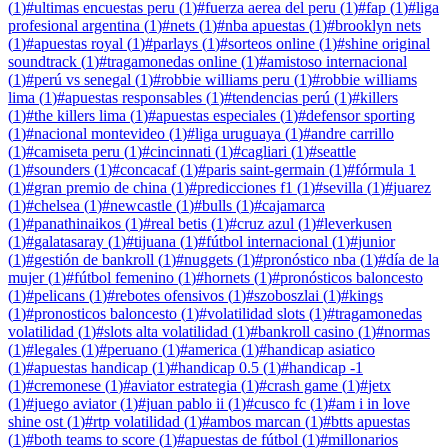
(
1
)
#
ultimas encuestas peru
(
1
)
#
fuerza aerea del peru
(
1
)
#
fap
(
1
)
#
liga
profesional argentina
(
1
)
#
nets
(
1
)
#
nba apuestas
(
1
)
#
brooklyn nets
(
1
)
#
apuestas royal
(
1
)
#
parlays
(
1
)
#
sorteos online
(
1
)
#
shine original
soundtrack
(
1
)
#
tragamonedas online
(
1
)
#
amistoso internacional
(
1
)
#
perú vs senegal
(
1
)
#
robbie williams peru
(
1
)
#
robbie williams
lima
(
1
)
#
apuestas responsables
(
1
)
#
tendencias perú
(
1
)
#
killers
(
1
)
#
the killers lima
(
1
)
#
apuestas especiales
(
1
)
#
defensor sporting
(
1
)
#
nacional montevideo
(
1
)
#
liga uruguaya
(
1
)
#
andre carrillo
(
1
)
#
camiseta peru
(
1
)
#
cincinnati
(
1
)
#
cagliari
(
1
)
#
seattle
(
1
)
#
sounders
(
1
)
#
concacaf
(
1
)
#
paris saint-germain
(
1
)
#
fórmula 1
(
1
)
#
gran premio de china
(
1
)
#
predicciones f1
(
1
)
#
sevilla
(
1
)
#
juarez
(
1
)
#
chelsea
(
1
)
#
newcastle
(
1
)
#
bulls
(
1
)
#
cajamarca
(
1
)
#
panathinaikos
(
1
)
#
real betis
(
1
)
#
cruz azul
(
1
)
#
leverkusen
(
1
)
#
galatasaray
(
1
)
#
tijuana
(
1
)
#
fútbol internacional
(
1
)
#
junior
(
1
)
#
gestión de bankroll
(
1
)
#
nuggets
(
1
)
#
pronóstico nba
(
1
)
#
día de la
mujer
(
1
)
#
fútbol femenino
(
1
)
#
hornets
(
1
)
#
pronósticos baloncesto
(
1
)
#
pelicans
(
1
)
#
rebotes ofensivos
(
1
)
#
szoboszlai
(
1
)
#
kings
(
1
)
#
pronosticos baloncesto
(
1
)
#
volatilidad slots
(
1
)
#
tragamonedas
volatilidad
(
1
)
#
slots alta volatilidad
(
1
)
#
bankroll casino
(
1
)
#
normas
(
1
)
#
legales
(
1
)
#
peruano
(
1
)
#
america
(
1
)
#
handicap asiatico
(
1
)
#
apuestas handicap
(
1
)
#
handicap 0.5
(
1
)
#
handicap -1
(
1
)
#
cremonese
(
1
)
#
aviator estrategia
(
1
)
#
crash game
(
1
)
#
jetx
(
1
)
#
juego aviator
(
1
)
#
juan pablo ii
(
1
)
#
cusco fc
(
1
)
#
am i in love
shine ost
(
1
)
#
rtp volatilidad
(
1
)
#
ambos marcan
(
1
)
#
btts apuestas
(
1
)
#
both teams to score
(
1
)
#
apuestas de fútbol
(
1
)
#
millonarios