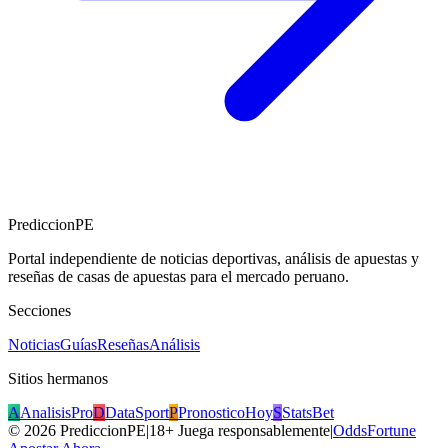
PrediccionPE
Portal independiente de noticias deportivas, análisis de apuestas y
reseñas de casas de apuestas para el mercado peruano.
Secciones
Noticias
Guías
Reseñas
Análisis
Sitios hermanos
A
AnalisisPro
D
DataSport
P
PronosticoHoy
S
StatsBet
©
2026
PrediccionPE
|
18+ Juega responsablemente
|
OddsFortune