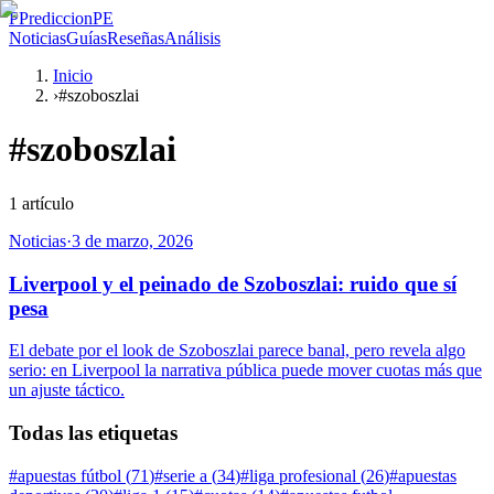
P
PrediccionPE
Noticias
Guías
Reseñas
Análisis
Inicio
›
#szoboszlai
#
szoboszlai
1
artículo
Noticias
·
3 de marzo, 2026
Liverpool y el peinado de Szoboszlai: ruido que sí
pesa
El debate por el look de Szoboszlai parece banal, pero revela algo
serio: en Liverpool la narrativa pública puede mover cuotas más que
un ajuste táctico.
Todas las etiquetas
#
apuestas fútbol
(
71
)
#
serie a
(
34
)
#
liga profesional
(
26
)
#
apuestas