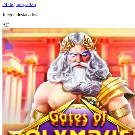
24 de junio, 2026
Juegos destacados
AD