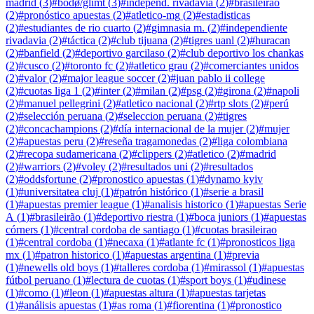
madrid
(
3
)
#
bodø/glimt
(
3
)
#
independ. rivadavia
(
2
)
#
brasileirao
(
2
)
#
pronóstico apuestas
(
2
)
#
atletico-mg
(
2
)
#
estadisticas
(
2
)
#
estudiantes de rio cuarto
(
2
)
#
gimnasia m.
(
2
)
#
independiente
rivadavia
(
2
)
#
táctica
(
2
)
#
club tijuana
(
2
)
#
tigres uanl
(
2
)
#
huracan
(
2
)
#
banfield
(
2
)
#
deportivo garcilaso
(
2
)
#
club deportivo los chankas
(
2
)
#
cusco
(
2
)
#
toronto fc
(
2
)
#
atletico grau
(
2
)
#
comerciantes unidos
(
2
)
#
valor
(
2
)
#
major league soccer
(
2
)
#
juan pablo ii college
(
2
)
#
cuotas liga 1
(
2
)
#
inter
(
2
)
#
milan
(
2
)
#
psg
(
2
)
#
girona
(
2
)
#
napoli
(
2
)
#
manuel pellegrini
(
2
)
#
atletico nacional
(
2
)
#
rtp slots
(
2
)
#
perú
(
2
)
#
selección peruana
(
2
)
#
seleccion peruana
(
2
)
#
tigres
(
2
)
#
concachampions
(
2
)
#
día internacional de la mujer
(
2
)
#
mujer
(
2
)
#
apuestas peru
(
2
)
#
reseña tragamonedas
(
2
)
#
liga colombiana
(
2
)
#
recopa sudamericana
(
2
)
#
clippers
(
2
)
#
atletico
(
2
)
#
madrid
(
2
)
#
warriors
(
2
)
#
voley
(
2
)
#
resultados uni
(
2
)
#
resultados
(
2
)
#
oddsfortune
(
2
)
#
pronostico apuestas
(
1
)
#
dynamo kyiv
(
1
)
#
universitatea cluj
(
1
)
#
patrón histórico
(
1
)
#
serie a brasil
(
1
)
#
apuestas premier league
(
1
)
#
analisis historico
(
1
)
#
apuestas Serie
A
(
1
)
#
brasileirão
(
1
)
#
deportivo riestra
(
1
)
#
boca juniors
(
1
)
#
apuestas
córners
(
1
)
#
central cordoba de santiago
(
1
)
#
cuotas brasileirao
(
1
)
#
central cordoba
(
1
)
#
necaxa
(
1
)
#
atlante fc
(
1
)
#
pronosticos liga
mx
(
1
)
#
patron historico
(
1
)
#
apuestas argentina
(
1
)
#
previa
(
1
)
#
newells old boys
(
1
)
#
talleres cordoba
(
1
)
#
mirassol
(
1
)
#
apuestas
fútbol peruano
(
1
)
#
lectura de cuotas
(
1
)
#
sport boys
(
1
)
#
udinese
(
1
)
#
como
(
1
)
#
leon
(
1
)
#
apuestas altura
(
1
)
#
apuestas tarjetas
(
1
)
#
análisis apuestas
(
1
)
#
as roma
(
1
)
#
fiorentina
(
1
)
#
pronostico