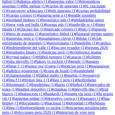
futbol
(
1
)
#
alianza atletico
(
1
)
#
apuestas valor
(
1
)
#
pronosticos
apuestas
(
1
)
#
fbc melgar
(
1
)
#
cuotas de apuestas
(
1
)
#
fc cincinnati
(
1
)
#
vancouver whitecaps
(
1
)
#
mls apuestas
(
1
)
#
cuotas probabilidad
(
1
)
#
cuotas corners
(
1
)
#
apuesta serie a
(
1
)
#
seattle sounders
(
1
)
#
portland timbers
(
1
)
#
pronóstico mls
(
1
)
#
philadelphia union
(
1
)
#
new york red bulls
(
1
)
#
cuotas mls
(
1
)
#
nashville sc
(
1
)
#
inter
miami
(
1
)
#
chicago fire
(
1
)
#
mercado córners
(
1
)
#
mls
(
1
)
#
apuesta
(
1
)
#
tiros de esquina
(
1
)
#
pronóstico fútbol
(
1
)
#
historial gremio santos
(
1
)
#
apuestas serie a
(
1
)
#
guadalajara chivas
(
1
)
#
dolar
(
1
)
#
club
universitario de deportes
(
1
)
#
universitario
(
1
)
#
medellin
(
1
)
#
catolica
(
1
)
#
independiente del valle
(
1
)
#
liga pro ecuador
(
1
)
#
serums 2026
(
1
)
#
resultados finales
(
1
)
#
noticias perú
(
1
)
#
conference league
(
1
)
#
crystal palace
(
1
)
#
fútbol europeo
(
1
)
#
caracas
(
1
)
#
córners
(
1
)
#
nba playoffs
(
1
)
#
lakers vs rockets
(
1
)
#
getafe
(
1
)
#
angers
(
1
)
#
ligue 1
(
1
)
#
juntos por el peru
(
1
)
#
noticias peru
(
1
)
#
paranaense
(
1
)
#
atletico goianiense
(
1
)
#
copa de brasil
(
1
)
#
sunderland
(
1
)
#
championship
(
1
)
#
fútbol inglés
(
1
)
#
puebla
(
1
)
#
espanyol
(
1
)
#
liga f
(
1
)
#
fixture liga 1
(
1
)
#
liga 1 peru
(
1
)
#
hoffenheim
(
1
)
#
dortmund
(
1
)
#
bundesliga
(
1
)
#
lazio
(
1
)
#
futbol
(
1
)
#
mercados de
goles
(
1
)
#
trading deportivo
(
1
)
#
chankas
(
1
)
#
playoffs nba
(
1
)
#
trail
blazers
(
1
)
#
baloncesto
(
1
)
#
bankroll
(
1
)
#
granja vip peru
(
1
)
#
la granja
vip
(
1
)
#
apuestas online
(
1
)
#
deportivo cuenca
(
1
)
#
jaguares
(
1
)
#
liga
betplay
(
1
)
#
documento
(
1
)
#
nacional
(
1
)
#
identidad
(
1
)
#
belgrano
(
1
)
#
liga
(
1
)
#
independiente vs racing
(
1
)
#
encuestas presidenciales
peru
(
1
)
#
elecciones peru 2026
(
1
)
#
intencion de voto peru