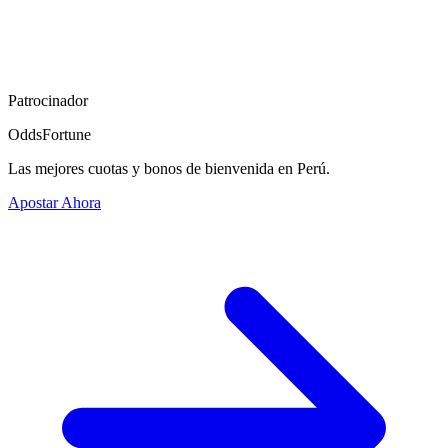
Patrocinador
OddsFortune
Las mejores cuotas y bonos de bienvenida en Perú.
Apostar Ahora