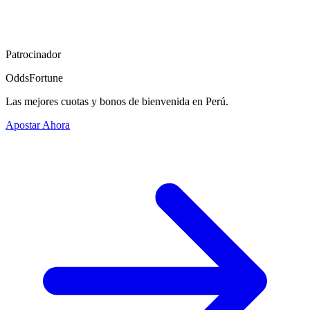
Patrocinador
OddsFortune
Las mejores cuotas y bonos de bienvenida en Perú.
Apostar Ahora