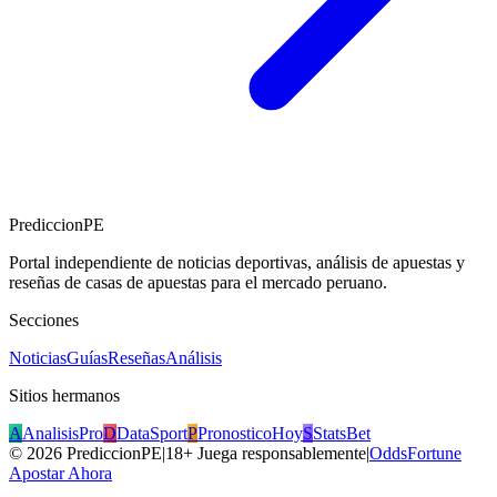
PrediccionPE
Portal independiente de noticias deportivas, análisis de apuestas y
reseñas de casas de apuestas para el mercado peruano.
Secciones
Noticias
Guías
Reseñas
Análisis
Sitios hermanos
A
AnalisisPro
D
DataSport
P
PronosticoHoy
S
StatsBet
©
2026
PrediccionPE
|
18+ Juega responsablemente
|
OddsFortune
Apostar Ahora