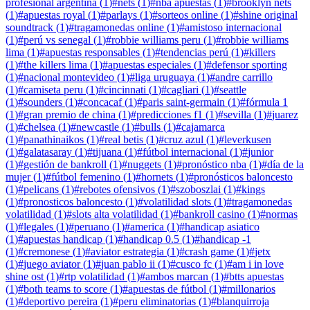
profesional argentina
(
1
)
#
nets
(
1
)
#
nba apuestas
(
1
)
#
brooklyn nets
(
1
)
#
apuestas royal
(
1
)
#
parlays
(
1
)
#
sorteos online
(
1
)
#
shine original
soundtrack
(
1
)
#
tragamonedas online
(
1
)
#
amistoso internacional
(
1
)
#
perú vs senegal
(
1
)
#
robbie williams peru
(
1
)
#
robbie williams
lima
(
1
)
#
apuestas responsables
(
1
)
#
tendencias perú
(
1
)
#
killers
(
1
)
#
the killers lima
(
1
)
#
apuestas especiales
(
1
)
#
defensor sporting
(
1
)
#
nacional montevideo
(
1
)
#
liga uruguaya
(
1
)
#
andre carrillo
(
1
)
#
camiseta peru
(
1
)
#
cincinnati
(
1
)
#
cagliari
(
1
)
#
seattle
(
1
)
#
sounders
(
1
)
#
concacaf
(
1
)
#
paris saint-germain
(
1
)
#
fórmula 1
(
1
)
#
gran premio de china
(
1
)
#
predicciones f1
(
1
)
#
sevilla
(
1
)
#
juarez
(
1
)
#
chelsea
(
1
)
#
newcastle
(
1
)
#
bulls
(
1
)
#
cajamarca
(
1
)
#
panathinaikos
(
1
)
#
real betis
(
1
)
#
cruz azul
(
1
)
#
leverkusen
(
1
)
#
galatasaray
(
1
)
#
tijuana
(
1
)
#
fútbol internacional
(
1
)
#
junior
(
1
)
#
gestión de bankroll
(
1
)
#
nuggets
(
1
)
#
pronóstico nba
(
1
)
#
día de la
mujer
(
1
)
#
fútbol femenino
(
1
)
#
hornets
(
1
)
#
pronósticos baloncesto
(
1
)
#
pelicans
(
1
)
#
rebotes ofensivos
(
1
)
#
szoboszlai
(
1
)
#
kings
(
1
)
#
pronosticos baloncesto
(
1
)
#
volatilidad slots
(
1
)
#
tragamonedas
volatilidad
(
1
)
#
slots alta volatilidad
(
1
)
#
bankroll casino
(
1
)
#
normas
(
1
)
#
legales
(
1
)
#
peruano
(
1
)
#
america
(
1
)
#
handicap asiatico
(
1
)
#
apuestas handicap
(
1
)
#
handicap 0.5
(
1
)
#
handicap -1
(
1
)
#
cremonese
(
1
)
#
aviator estrategia
(
1
)
#
crash game
(
1
)
#
jetx
(
1
)
#
juego aviator
(
1
)
#
juan pablo ii
(
1
)
#
cusco fc
(
1
)
#
am i in love
shine ost
(
1
)
#
rtp volatilidad
(
1
)
#
ambos marcan
(
1
)
#
btts apuestas
(
1
)
#
both teams to score
(
1
)
#
apuestas de fútbol
(
1
)
#
millonarios
(
1
)
#
deportivo pereira
(
1
)
#
peru eliminatorias
(
1
)
#
blanquirroja