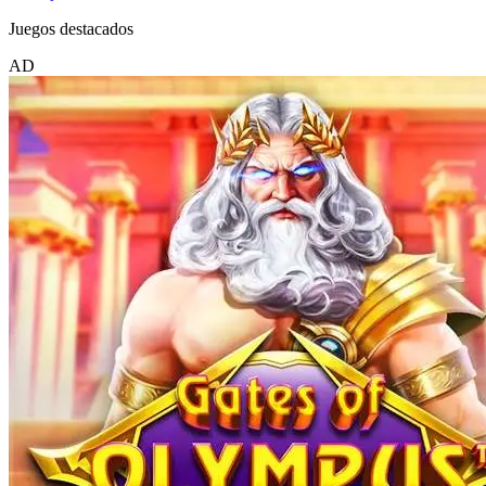
Juegos destacados
AD