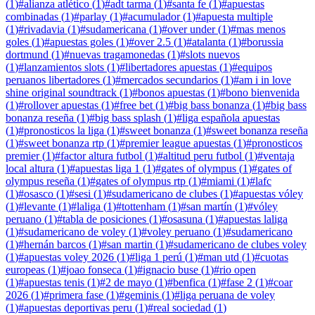
(
1
)
#
alianza atlético
(
1
)
#
adt tarma
(
1
)
#
santa fe
(
1
)
#
apuestas
combinadas
(
1
)
#
parlay
(
1
)
#
acumulador
(
1
)
#
apuesta multiple
(
1
)
#
rivadavia
(
1
)
#
sudamericana
(
1
)
#
over under
(
1
)
#
mas menos
goles
(
1
)
#
apuestas goles
(
1
)
#
over 2.5
(
1
)
#
atalanta
(
1
)
#
borussia
dortmund
(
1
)
#
nuevas tragamonedas
(
1
)
#
slots nuevos
(
1
)
#
lanzamientos slots
(
1
)
#
libertadores apuestas
(
1
)
#
equipos
peruanos libertadores
(
1
)
#
mercados secundarios
(
1
)
#
am i in love
shine original soundtrack
(
1
)
#
bonos apuestas
(
1
)
#
bono bienvenida
(
1
)
#
rollover apuestas
(
1
)
#
free bet
(
1
)
#
big bass bonanza
(
1
)
#
big bass
bonanza reseña
(
1
)
#
big bass splash
(
1
)
#
liga española apuestas
(
1
)
#
pronosticos la liga
(
1
)
#
sweet bonanza
(
1
)
#
sweet bonanza reseña
(
1
)
#
sweet bonanza rtp
(
1
)
#
premier league apuestas
(
1
)
#
pronosticos
premier
(
1
)
#
factor altura futbol
(
1
)
#
altitud peru futbol
(
1
)
#
ventaja
local altura
(
1
)
#
apuestas liga 1
(
1
)
#
gates of olympus
(
1
)
#
gates of
olympus reseña
(
1
)
#
gates of olympus rtp
(
1
)
#
miami
(
1
)
#
lafc
(
1
)
#
osasco
(
1
)
#
sesi
(
1
)
#
sudamericano de clubes
(
1
)
#
apuestas vóley
(
1
)
#
levante
(
1
)
#
laliga
(
1
)
#
tottenham
(
1
)
#
san martín
(
1
)
#
vóley
peruano
(
1
)
#
tabla de posiciones
(
1
)
#
osasuna
(
1
)
#
apuestas laliga
(
1
)
#
sudamericano de voley
(
1
)
#
voley peruano
(
1
)
#
sudamericano
(
1
)
#
hernán barcos
(
1
)
#
san martin
(
1
)
#
sudamericano de clubes voley
(
1
)
#
apuestas voley 2026
(
1
)
#
liga 1 perú
(
1
)
#
man utd
(
1
)
#
cuotas
europeas
(
1
)
#
joao fonseca
(
1
)
#
ignacio buse
(
1
)
#
rio open
(
1
)
#
apuestas tenis
(
1
)
#
2 de mayo
(
1
)
#
benfica
(
1
)
#
fase 2
(
1
)
#
coar
2026
(
1
)
#
primera fase
(
1
)
#
geminis
(
1
)
#
liga peruana de voley
(
1
)
#
apuestas deportivas peru
(
1
)
#
real sociedad
(
1
)