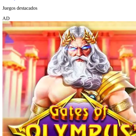
Juegos destacados
AD