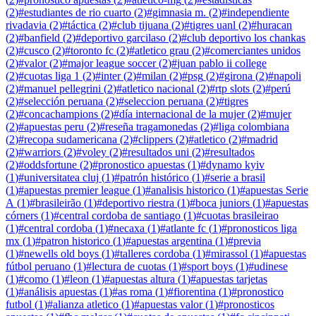
(
2
)
#
estudiantes de rio cuarto
(
2
)
#
gimnasia m.
(
2
)
#
independiente
rivadavia
(
2
)
#
táctica
(
2
)
#
club tijuana
(
2
)
#
tigres uanl
(
2
)
#
huracan
(
2
)
#
banfield
(
2
)
#
deportivo garcilaso
(
2
)
#
club deportivo los chankas
(
2
)
#
cusco
(
2
)
#
toronto fc
(
2
)
#
atletico grau
(
2
)
#
comerciantes unidos
(
2
)
#
valor
(
2
)
#
major league soccer
(
2
)
#
juan pablo ii college
(
2
)
#
cuotas liga 1
(
2
)
#
inter
(
2
)
#
milan
(
2
)
#
psg
(
2
)
#
girona
(
2
)
#
napoli
(
2
)
#
manuel pellegrini
(
2
)
#
atletico nacional
(
2
)
#
rtp slots
(
2
)
#
perú
(
2
)
#
selección peruana
(
2
)
#
seleccion peruana
(
2
)
#
tigres
(
2
)
#
concachampions
(
2
)
#
día internacional de la mujer
(
2
)
#
mujer
(
2
)
#
apuestas peru
(
2
)
#
reseña tragamonedas
(
2
)
#
liga colombiana
(
2
)
#
recopa sudamericana
(
2
)
#
clippers
(
2
)
#
atletico
(
2
)
#
madrid
(
2
)
#
warriors
(
2
)
#
voley
(
2
)
#
resultados uni
(
2
)
#
resultados
(
2
)
#
oddsfortune
(
2
)
#
pronostico apuestas
(
1
)
#
dynamo kyiv
(
1
)
#
universitatea cluj
(
1
)
#
patrón histórico
(
1
)
#
serie a brasil
(
1
)
#
apuestas premier league
(
1
)
#
analisis historico
(
1
)
#
apuestas Serie
A
(
1
)
#
brasileirão
(
1
)
#
deportivo riestra
(
1
)
#
boca juniors
(
1
)
#
apuestas
córners
(
1
)
#
central cordoba de santiago
(
1
)
#
cuotas brasileirao
(
1
)
#
central cordoba
(
1
)
#
necaxa
(
1
)
#
atlante fc
(
1
)
#
pronosticos liga
mx
(
1
)
#
patron historico
(
1
)
#
apuestas argentina
(
1
)
#
previa
(
1
)
#
newells old boys
(
1
)
#
talleres cordoba
(
1
)
#
mirassol
(
1
)
#
apuestas
fútbol peruano
(
1
)
#
lectura de cuotas
(
1
)
#
sport boys
(
1
)
#
udinese
(
1
)
#
como
(
1
)
#
leon
(
1
)
#
apuestas altura
(
1
)
#
apuestas tarjetas
(
1
)
#
análisis apuestas
(
1
)
#
as roma
(
1
)
#
fiorentina
(
1
)
#
pronostico
futbol
(
1
)
#
alianza atletico
(
1
)
#
apuestas valor
(
1
)
#
pronosticos