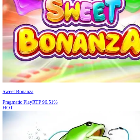
Sweet Bonanza
Pragmatic Play
RTP
96.51
%
HOT