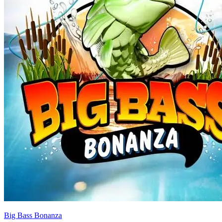
Big Bass Bonanza