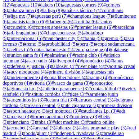
(
12
)
#
apuestas
(
10
)
#
lakers
(
10
)
#
apuestas corners
(
9
)
#
corners
(
8
)
#
alianza lima
(
8
)
#
la liga
(
8
)
#
análisis táctico
(
7
)
#
corinthians
(
7
)
#
liga mx
(
7
)
#
apuestas perú
(
7
)
#
champions league
(
7
)
#
fluminense
(
6
)
#
analisis tactico
(
6
)
#
flamengo
(
6
)
#
coritiba
(
6
)
#
santos
(
6
)
#
cruzeiro
(
6
)
#
corners apuestas
(
6
)
#
premier league
(
6
)
#
barcelona
(
6
)
#
rb bragantino
(
5
)
#
chapecoense-sc
(
5
)
#
botafogo
(
5
)
#
internacional
(
5
)
#
manchester city
(
5
)
#
bahia
(
5
)
#
gremio
(
5
)
#
san
lorenzo
(
5
)
#
remo
(
5
)
#
probabilidad
(
5
)
#
peru
(
5
)
#
copa sudamericana
(
5
)
#
celtics
(
5
)
#
cuotas baloncesto
(
5
)
#
europa league
(
4
)
#
platense
(
4
)
#
union santa fe
(
4
)
#
palmeiras
(
4
)
#
racing club
(
4
)
#
atletico
tucuman
(
4
)
#
sao paulo
(
4
)
#
liverpool
(
4
)
#
pronóstico
(
4
)
#
lanus
(
4
)
#
defensa y justicia
(
4
)
#
aldosivi
(
4
)
#
river plate
(
4
)
#
sporting cristal
(
4
)
#
ucv moquegua
(
4
)
#
primera división
(
4
)
#
apuestas mls
(
4
)
#
independiente
(
4
)
#
copa libertadores
(
4
)
#
racing
(
4
)
#
pronósticos
deportivos
(
4
)
#
vitoria
(
3
)
#
vasco da gama
(
3
)
#
pronostico
(
3
)
#
gimnasia l.p.
(
3
)
#
atletico paranaense
(
3
)
#
cuotas fútbol
(
3
)
#
velez
sarsfield
(
3
)
#
instituto cordoba
(
3
)
#
tigre
(
3
)
#
sarmiento junin
(
3
)
#
argentinos jrs
(
3
)
#
lectura fría
(
3
)
#
barracas central
(
3
)
#
belgrano
cordoba
(
3
)
#
rosario central
(
3
)
#
utc cajamarca
(
3
)
#
primera division
(
3
)
#
sport huancayo
(
3
)
#
cf montreal
(
3
)
#
estudiantes l.p.
(
3
)
#
adt
(
3
)
#
melgar
(
3
)
#
torneo apertura
(
3
)
#
monterrey
(
3
)
#
betis
(
3
)
#
cienciano
(
3
)
#
nba
(
3
)
#
slot machine
(
3
)
#
casino online
(
3
)
#
ecuabet
(
3
)
#
arsenal
(
3
)
#
alianza
(
3
)
#
slots pragmatic play
(
3
)
#
real
madrid
(
3
)
#
bodø/glimt
(
3
)
#
independ. rivadavia
(
2
)
#
brasileirao
(
2
)
#
pronóstico apuestas
(
2
)
#
atletico-mg
(
2
)
#
estadisticas