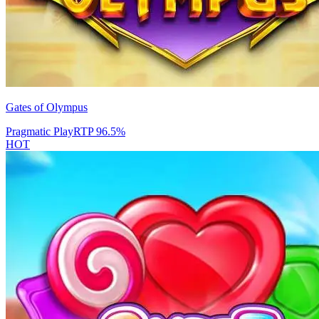
Gates of Olympus
Pragmatic Play
RTP
96.5
%
HOT