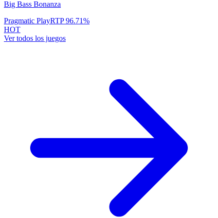
Big Bass Bonanza
Pragmatic Play
RTP
96.71
%
HOT
Ver todos los juegos