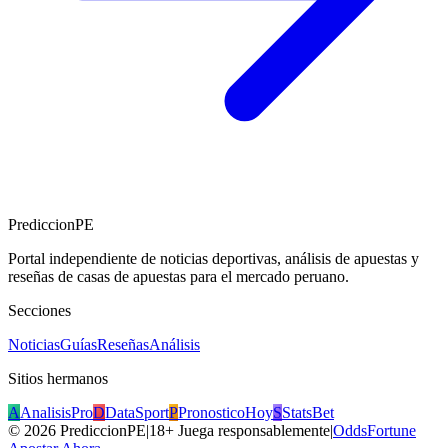
PrediccionPE
Portal independiente de noticias deportivas, análisis de apuestas y
reseñas de casas de apuestas para el mercado peruano.
Secciones
Noticias
Guías
Reseñas
Análisis
Sitios hermanos
A
AnalisisPro
D
DataSport
P
PronosticoHoy
S
StatsBet
©
2026
PrediccionPE
|
18+ Juega responsablemente
|
OddsFortune