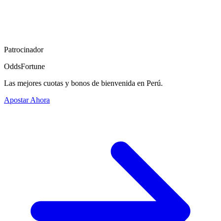
Patrocinador
OddsFortune
Las mejores cuotas y bonos de bienvenida en Perú.
Apostar Ahora