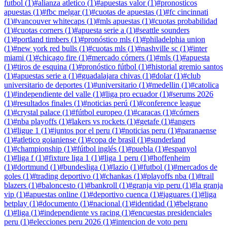
futbol
(
1
)
#
alianza atletico
(
1
)
#
apuestas valor
(
1
)
#
pronosticos
apuestas
(
1
)
#
fbc melgar
(
1
)
#
cuotas de apuestas
(
1
)
#
fc cincinnati
(
1
)
#
vancouver whitecaps
(
1
)
#
mls apuestas
(
1
)
#
cuotas probabilidad
(
1
)
#
cuotas corners
(
1
)
#
apuesta serie a
(
1
)
#
seattle sounders
(
1
)
#
portland timbers
(
1
)
#
pronóstico mls
(
1
)
#
philadelphia union
(
1
)
#
new york red bulls
(
1
)
#
cuotas mls
(
1
)
#
nashville sc
(
1
)
#
inter
miami
(
1
)
#
chicago fire
(
1
)
#
mercado córners
(
1
)
#
mls
(
1
)
#
apuesta
(
1
)
#
tiros de esquina
(
1
)
#
pronóstico fútbol
(
1
)
#
historial gremio santos
(
1
)
#
apuestas serie a
(
1
)
#
guadalajara chivas
(
1
)
#
dolar
(
1
)
#
club
universitario de deportes
(
1
)
#
universitario
(
1
)
#
medellin
(
1
)
#
catolica
(
1
)
#
independiente del valle
(
1
)
#
liga pro ecuador
(
1
)
#
serums 2026
(
1
)
#
resultados finales
(
1
)
#
noticias perú
(
1
)
#
conference league
(
1
)
#
crystal palace
(
1
)
#
fútbol europeo
(
1
)
#
caracas
(
1
)
#
córners
(
1
)
#
nba playoffs
(
1
)
#
lakers vs rockets
(
1
)
#
getafe
(
1
)
#
angers
(
1
)
#
ligue 1
(
1
)
#
juntos por el peru
(
1
)
#
noticias peru
(
1
)
#
paranaense
(
1
)
#
atletico goianiense
(
1
)
#
copa de brasil
(
1
)
#
sunderland
(
1
)
#
championship
(
1
)
#
fútbol inglés
(
1
)
#
puebla
(
1
)
#
espanyol
(
1
)
#
liga f
(
1
)
#
fixture liga 1
(
1
)
#
liga 1 peru
(
1
)
#
hoffenheim
(
1
)
#
dortmund
(
1
)
#
bundesliga
(
1
)
#
lazio
(
1
)
#
futbol
(
1
)
#
mercados de
goles
(
1
)
#
trading deportivo
(
1
)
#
chankas
(
1
)
#
playoffs nba
(
1
)
#
trail
blazers
(
1
)
#
baloncesto
(
1
)
#
bankroll
(
1
)
#
granja vip peru
(
1
)
#
la granja
vip
(
1
)
#
apuestas online
(
1
)
#
deportivo cuenca
(
1
)
#
jaguares
(
1
)
#
liga
betplay
(
1
)
#
documento
(
1
)
#
nacional
(
1
)
#
identidad
(
1
)
#
belgrano
(
1
)
#
liga
(
1
)
#
independiente vs racing
(
1
)
#
encuestas presidenciales
peru
(
1
)
#
elecciones peru 2026
(
1
)
#
intencion de voto peru