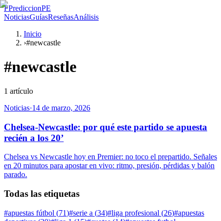
P
PrediccionPE
Noticias
Guías
Reseñas
Análisis
Inicio
›
#newcastle
#
newcastle
1
artículo
Noticias
·
14 de marzo, 2026
Chelsea-Newcastle: por qué este partido se apuesta
recién a los 20’
Chelsea vs Newcastle hoy en Premier: no toco el prepartido. Señales
en 20 minutos para apostar en vivo: ritmo, presión, pérdidas y balón
parado.
Todas las etiquetas
#
apuestas fútbol
(
71
)
#
serie a
(
34
)
#
liga profesional
(
26
)
#
apuestas