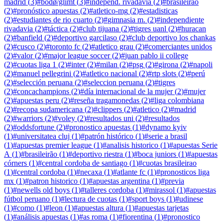
madrid
(
3
)
#
bodø/glimt
(
3
)
#
independ. rivadavia
(
2
)
#
brasileirao
(
2
)
#
pronóstico apuestas
(
2
)
#
atletico-mg
(
2
)
#
estadisticas
(
2
)
#
estudiantes de rio cuarto
(
2
)
#
gimnasia m.
(
2
)
#
independiente
rivadavia
(
2
)
#
táctica
(
2
)
#
club tijuana
(
2
)
#
tigres uanl
(
2
)
#
huracan
(
2
)
#
banfield
(
2
)
#
deportivo garcilaso
(
2
)
#
club deportivo los chankas
(
2
)
#
cusco
(
2
)
#
toronto fc
(
2
)
#
atletico grau
(
2
)
#
comerciantes unidos
(
2
)
#
valor
(
2
)
#
major league soccer
(
2
)
#
juan pablo ii college
(
2
)
#
cuotas liga 1
(
2
)
#
inter
(
2
)
#
milan
(
2
)
#
psg
(
2
)
#
girona
(
2
)
#
napoli
(
2
)
#
manuel pellegrini
(
2
)
#
atletico nacional
(
2
)
#
rtp slots
(
2
)
#
perú
(
2
)
#
selección peruana
(
2
)
#
seleccion peruana
(
2
)
#
tigres
(
2
)
#
concachampions
(
2
)
#
día internacional de la mujer
(
2
)
#
mujer
(
2
)
#
apuestas peru
(
2
)
#
reseña tragamonedas
(
2
)
#
liga colombiana
(
2
)
#
recopa sudamericana
(
2
)
#
clippers
(
2
)
#
atletico
(
2
)
#
madrid
(
2
)
#
warriors
(
2
)
#
voley
(
2
)
#
resultados uni
(
2
)
#
resultados
(
2
)
#
oddsfortune
(
2
)
#
pronostico apuestas
(
1
)
#
dynamo kyiv
(
1
)
#
universitatea cluj
(
1
)
#
patrón histórico
(
1
)
#
serie a brasil
(
1
)
#
apuestas premier league
(
1
)
#
analisis historico
(
1
)
#
apuestas Serie
A
(
1
)
#
brasileirão
(
1
)
#
deportivo riestra
(
1
)
#
boca juniors
(
1
)
#
apuestas
córners
(
1
)
#
central cordoba de santiago
(
1
)
#
cuotas brasileirao
(
1
)
#
central cordoba
(
1
)
#
necaxa
(
1
)
#
atlante fc
(
1
)
#
pronosticos liga
mx
(
1
)
#
patron historico
(
1
)
#
apuestas argentina
(
1
)
#
previa
(
1
)
#
newells old boys
(
1
)
#
talleres cordoba
(
1
)
#
mirassol
(
1
)
#
apuestas
fútbol peruano
(
1
)
#
lectura de cuotas
(
1
)
#
sport boys
(
1
)
#
udinese
(
1
)
#
como
(
1
)
#
leon
(
1
)
#
apuestas altura
(
1
)
#
apuestas tarjetas
(
1
)
#
análisis apuestas
(
1
)
#
as roma
(
1
)
#
fiorentina
(
1
)
#
pronostico