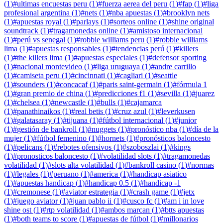
(
1
)
#
ultimas encuestas peru
(
1
)
#
fuerza aerea del peru
(
1
)
#
fap
(
1
)
#
liga
profesional argentina
(
1
)
#
nets
(
1
)
#
nba apuestas
(
1
)
#
brooklyn nets
(
1
)
#
apuestas royal
(
1
)
#
parlays
(
1
)
#
sorteos online
(
1
)
#
shine original
soundtrack
(
1
)
#
tragamonedas online
(
1
)
#
amistoso internacional
(
1
)
#
perú vs senegal
(
1
)
#
robbie williams peru
(
1
)
#
robbie williams
lima
(
1
)
#
apuestas responsables
(
1
)
#
tendencias perú
(
1
)
#
killers
(
1
)
#
the killers lima
(
1
)
#
apuestas especiales
(
1
)
#
defensor sporting
(
1
)
#
nacional montevideo
(
1
)
#
liga uruguaya
(
1
)
#
andre carrillo
(
1
)
#
camiseta peru
(
1
)
#
cincinnati
(
1
)
#
cagliari
(
1
)
#
seattle
(
1
)
#
sounders
(
1
)
#
concacaf
(
1
)
#
paris saint-germain
(
1
)
#
fórmula 1
(
1
)
#
gran premio de china
(
1
)
#
predicciones f1
(
1
)
#
sevilla
(
1
)
#
juarez
(
1
)
#
chelsea
(
1
)
#
newcastle
(
1
)
#
bulls
(
1
)
#
cajamarca
(
1
)
#
panathinaikos
(
1
)
#
real betis
(
1
)
#
cruz azul
(
1
)
#
leverkusen
(
1
)
#
galatasaray
(
1
)
#
tijuana
(
1
)
#
fútbol internacional
(
1
)
#
junior
(
1
)
#
gestión de bankroll
(
1
)
#
nuggets
(
1
)
#
pronóstico nba
(
1
)
#
día de la
mujer
(
1
)
#
fútbol femenino
(
1
)
#
hornets
(
1
)
#
pronósticos baloncesto
(
1
)
#
pelicans
(
1
)
#
rebotes ofensivos
(
1
)
#
szoboszlai
(
1
)
#
kings
(
1
)
#
pronosticos baloncesto
(
1
)
#
volatilidad slots
(
1
)
#
tragamonedas
volatilidad
(
1
)
#
slots alta volatilidad
(
1
)
#
bankroll casino
(
1
)
#
normas
(
1
)
#
legales
(
1
)
#
peruano
(
1
)
#
america
(
1
)
#
handicap asiatico
(
1
)
#
apuestas handicap
(
1
)
#
handicap 0.5
(
1
)
#
handicap -1
(
1
)
#
cremonese
(
1
)
#
aviator estrategia
(
1
)
#
crash game
(
1
)
#
jetx
(
1
)
#
juego aviator
(
1
)
#
juan pablo ii
(
1
)
#
cusco fc
(
1
)
#
am i in love
shine ost
(
1
)
#
rtp volatilidad
(
1
)
#
ambos marcan
(
1
)
#
btts apuestas
(
1
)
#
both teams to score
(
1
)
#
apuestas de fútbol
(
1
)
#
millonarios