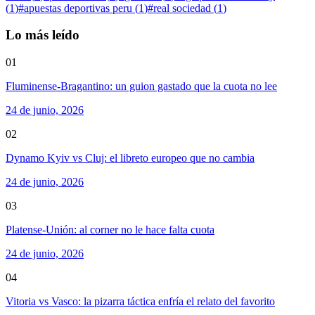
(
1
)
#
apuestas deportivas peru
(
1
)
#
real sociedad
(
1
)
Lo más leído
01
Fluminense-Bragantino: un guion gastado que la cuota no lee
24 de junio, 2026
02
Dynamo Kyiv vs Cluj: el libreto europeo que no cambia
24 de junio, 2026
03
Platense-Unión: al corner no le hace falta cuota
24 de junio, 2026
04
Vitoria vs Vasco: la pizarra táctica enfría el relato del favorito