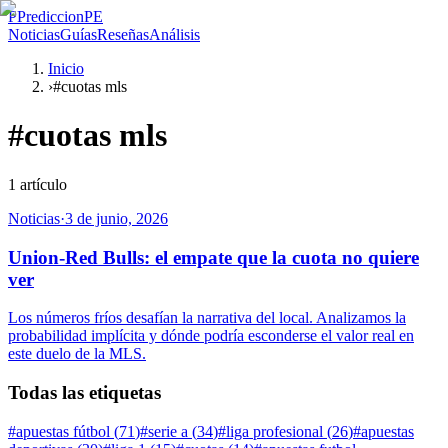
P
PrediccionPE
Noticias
Guías
Reseñas
Análisis
Inicio
›
#cuotas mls
#
cuotas mls
1
artículo
Noticias
·
3 de junio, 2026
Union-Red Bulls: el empate que la cuota no quiere
ver
Los números fríos desafían la narrativa del local. Analizamos la
probabilidad implícita y dónde podría esconderse el valor real en
este duelo de la MLS.
Todas las etiquetas
#
apuestas fútbol
(
71
)
#
serie a
(
34
)
#
liga profesional
(
26
)
#
apuestas