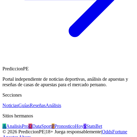
PrediccionPE
Portal independiente de noticias deportivas, análisis de apuestas y
reseñas de casas de apuestas para el mercado peruano.
Secciones
Noticias
Guías
Reseñas
Análisis
Sitios hermanos
A
AnalisisPro
D
DataSport
P
PronosticoHoy
S
StatsBet
©
2026
PrediccionPE
|
18+ Juega responsablemente
|
OddsFortune