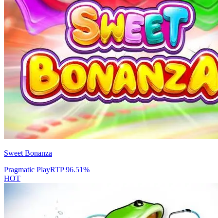
Sweet Bonanza
Pragmatic Play
RTP
96.51
%
HOT