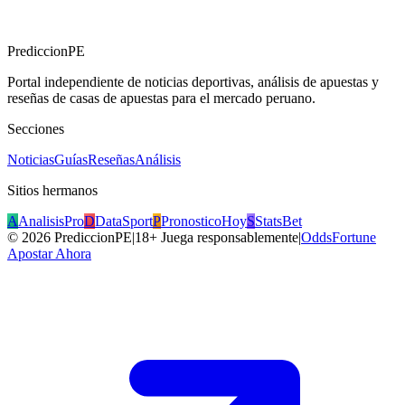
PrediccionPE
Portal independiente de noticias deportivas, análisis de apuestas y
reseñas de casas de apuestas para el mercado peruano.
Secciones
Noticias
Guías
Reseñas
Análisis
Sitios hermanos
A
AnalisisPro
D
DataSport
P
PronosticoHoy
S
StatsBet
©
2026
PrediccionPE
|
18+ Juega responsablemente
|
OddsFortune
Apostar Ahora