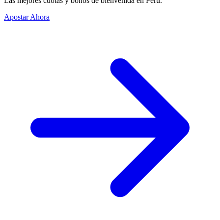
Las mejores cuotas y bonos de bienvenida en Perú.
Apostar Ahora