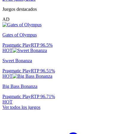
Juegos destacados
AD
Gates of Olympus
Pragmatic Play
RTP
96.5
%
HOT
Sweet Bonanza
Pragmatic Play
RTP
96.51
%
HOT
Big Bass Bonanza
Pragmatic Play
RTP
96.71
%
HOT
Ver todos los juegos