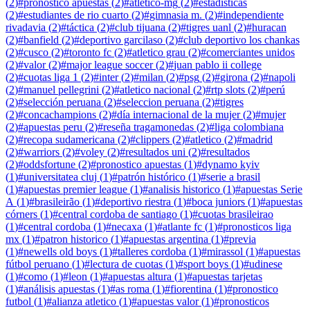
(
2
)
#
pronóstico apuestas
(
2
)
#
atletico-mg
(
2
)
#
estadisticas
(
2
)
#
estudiantes de rio cuarto
(
2
)
#
gimnasia m.
(
2
)
#
independiente
rivadavia
(
2
)
#
táctica
(
2
)
#
club tijuana
(
2
)
#
tigres uanl
(
2
)
#
huracan
(
2
)
#
banfield
(
2
)
#
deportivo garcilaso
(
2
)
#
club deportivo los chankas
(
2
)
#
cusco
(
2
)
#
toronto fc
(
2
)
#
atletico grau
(
2
)
#
comerciantes unidos
(
2
)
#
valor
(
2
)
#
major league soccer
(
2
)
#
juan pablo ii college
(
2
)
#
cuotas liga 1
(
2
)
#
inter
(
2
)
#
milan
(
2
)
#
psg
(
2
)
#
girona
(
2
)
#
napoli
(
2
)
#
manuel pellegrini
(
2
)
#
atletico nacional
(
2
)
#
rtp slots
(
2
)
#
perú
(
2
)
#
selección peruana
(
2
)
#
seleccion peruana
(
2
)
#
tigres
(
2
)
#
concachampions
(
2
)
#
día internacional de la mujer
(
2
)
#
mujer
(
2
)
#
apuestas peru
(
2
)
#
reseña tragamonedas
(
2
)
#
liga colombiana
(
2
)
#
recopa sudamericana
(
2
)
#
clippers
(
2
)
#
atletico
(
2
)
#
madrid
(
2
)
#
warriors
(
2
)
#
voley
(
2
)
#
resultados uni
(
2
)
#
resultados
(
2
)
#
oddsfortune
(
2
)
#
pronostico apuestas
(
1
)
#
dynamo kyiv
(
1
)
#
universitatea cluj
(
1
)
#
patrón histórico
(
1
)
#
serie a brasil
(
1
)
#
apuestas premier league
(
1
)
#
analisis historico
(
1
)
#
apuestas Serie
A
(
1
)
#
brasileirão
(
1
)
#
deportivo riestra
(
1
)
#
boca juniors
(
1
)
#
apuestas
córners
(
1
)
#
central cordoba de santiago
(
1
)
#
cuotas brasileirao
(
1
)
#
central cordoba
(
1
)
#
necaxa
(
1
)
#
atlante fc
(
1
)
#
pronosticos liga
mx
(
1
)
#
patron historico
(
1
)
#
apuestas argentina
(
1
)
#
previa
(
1
)
#
newells old boys
(
1
)
#
talleres cordoba
(
1
)
#
mirassol
(
1
)
#
apuestas
fútbol peruano
(
1
)
#
lectura de cuotas
(
1
)
#
sport boys
(
1
)
#
udinese
(
1
)
#
como
(
1
)
#
leon
(
1
)
#
apuestas altura
(
1
)
#
apuestas tarjetas
(
1
)
#
análisis apuestas
(
1
)
#
as roma
(
1
)
#
fiorentina
(
1
)
#
pronostico
futbol
(
1
)
#
alianza atletico
(
1
)
#
apuestas valor
(
1
)
#
pronosticos