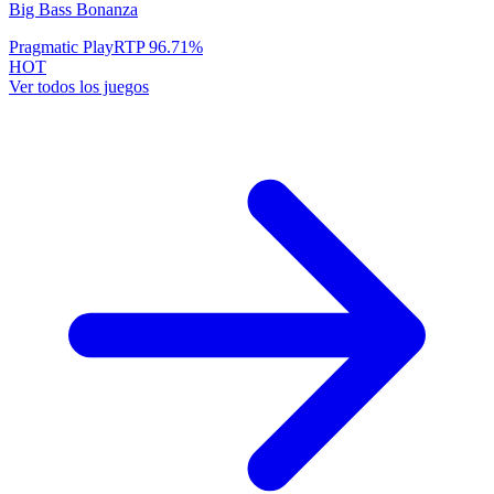
Big Bass Bonanza
Pragmatic Play
RTP
96.71
%
HOT
Ver todos los juegos