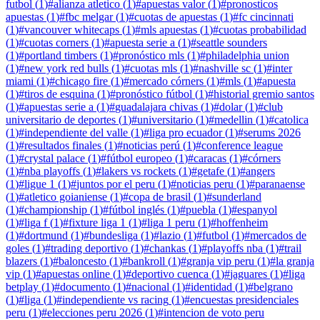
futbol
(
1
)
#
alianza atletico
(
1
)
#
apuestas valor
(
1
)
#
pronosticos
apuestas
(
1
)
#
fbc melgar
(
1
)
#
cuotas de apuestas
(
1
)
#
fc cincinnati
(
1
)
#
vancouver whitecaps
(
1
)
#
mls apuestas
(
1
)
#
cuotas probabilidad
(
1
)
#
cuotas corners
(
1
)
#
apuesta serie a
(
1
)
#
seattle sounders
(
1
)
#
portland timbers
(
1
)
#
pronóstico mls
(
1
)
#
philadelphia union
(
1
)
#
new york red bulls
(
1
)
#
cuotas mls
(
1
)
#
nashville sc
(
1
)
#
inter
miami
(
1
)
#
chicago fire
(
1
)
#
mercado córners
(
1
)
#
mls
(
1
)
#
apuesta
(
1
)
#
tiros de esquina
(
1
)
#
pronóstico fútbol
(
1
)
#
historial gremio santos
(
1
)
#
apuestas serie a
(
1
)
#
guadalajara chivas
(
1
)
#
dolar
(
1
)
#
club
universitario de deportes
(
1
)
#
universitario
(
1
)
#
medellin
(
1
)
#
catolica
(
1
)
#
independiente del valle
(
1
)
#
liga pro ecuador
(
1
)
#
serums 2026
(
1
)
#
resultados finales
(
1
)
#
noticias perú
(
1
)
#
conference league
(
1
)
#
crystal palace
(
1
)
#
fútbol europeo
(
1
)
#
caracas
(
1
)
#
córners
(
1
)
#
nba playoffs
(
1
)
#
lakers vs rockets
(
1
)
#
getafe
(
1
)
#
angers
(
1
)
#
ligue 1
(
1
)
#
juntos por el peru
(
1
)
#
noticias peru
(
1
)
#
paranaense
(
1
)
#
atletico goianiense
(
1
)
#
copa de brasil
(
1
)
#
sunderland
(
1
)
#
championship
(
1
)
#
fútbol inglés
(
1
)
#
puebla
(
1
)
#
espanyol
(
1
)
#
liga f
(
1
)
#
fixture liga 1
(
1
)
#
liga 1 peru
(
1
)
#
hoffenheim
(
1
)
#
dortmund
(
1
)
#
bundesliga
(
1
)
#
lazio
(
1
)
#
futbol
(
1
)
#
mercados de
goles
(
1
)
#
trading deportivo
(
1
)
#
chankas
(
1
)
#
playoffs nba
(
1
)
#
trail
blazers
(
1
)
#
baloncesto
(
1
)
#
bankroll
(
1
)
#
granja vip peru
(
1
)
#
la granja
vip
(
1
)
#
apuestas online
(
1
)
#
deportivo cuenca
(
1
)
#
jaguares
(
1
)
#
liga
betplay
(
1
)
#
documento
(
1
)
#
nacional
(
1
)
#
identidad
(
1
)
#
belgrano
(
1
)
#
liga
(
1
)
#
independiente vs racing
(
1
)
#
encuestas presidenciales
peru
(
1
)
#
elecciones peru 2026
(
1
)
#
intencion de voto peru