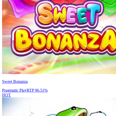
Sweet Bonanza
Pragmatic Play
RTP
96.51
%
HOT