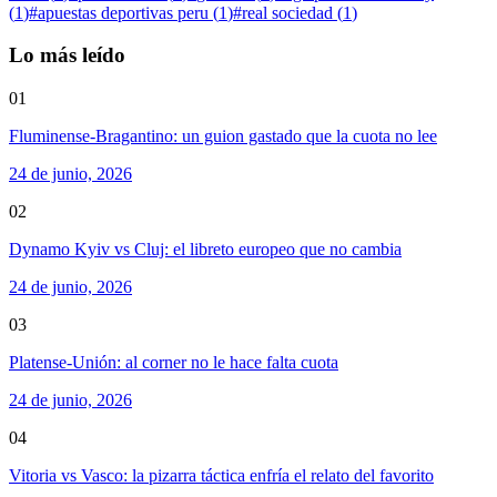
(
1
)
#
apuestas deportivas peru
(
1
)
#
real sociedad
(
1
)
Lo más leído
01
Fluminense-Bragantino: un guion gastado que la cuota no lee
24 de junio, 2026
02
Dynamo Kyiv vs Cluj: el libreto europeo que no cambia
24 de junio, 2026
03
Platense-Unión: al corner no le hace falta cuota
24 de junio, 2026
04
Vitoria vs Vasco: la pizarra táctica enfría el relato del favorito