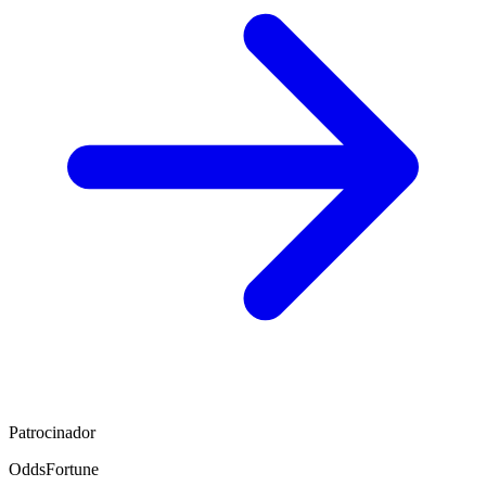
Patrocinador
OddsFortune