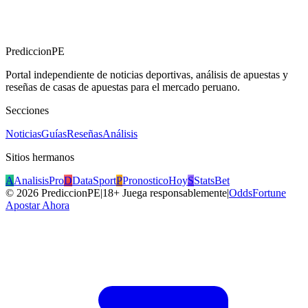
PrediccionPE
Portal independiente de noticias deportivas, análisis de apuestas y
reseñas de casas de apuestas para el mercado peruano.
Secciones
Noticias
Guías
Reseñas
Análisis
Sitios hermanos
A
AnalisisPro
D
DataSport
P
PronosticoHoy
S
StatsBet
©
2026
PrediccionPE
|
18+ Juega responsablemente
|
OddsFortune
Apostar Ahora