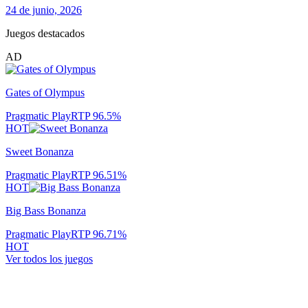
24 de junio, 2026
Juegos destacados
AD
Gates of Olympus
Pragmatic Play
RTP
96.5
%
HOT
Sweet Bonanza
Pragmatic Play
RTP
96.51
%
HOT
Big Bass Bonanza
Pragmatic Play
RTP
96.71
%
HOT
Ver todos los juegos