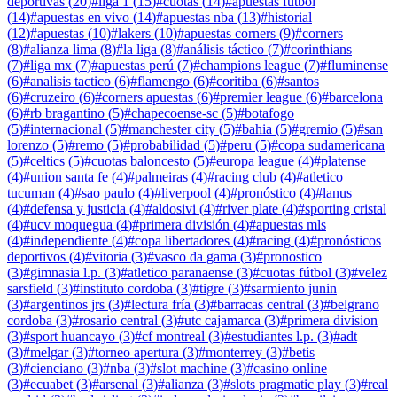
deportivas
(
20
)
#
liga 1
(
15
)
#
cuotas
(
14
)
#
apuestas futbol
(
14
)
#
apuestas en vivo
(
14
)
#
apuestas nba
(
13
)
#
historial
(
12
)
#
apuestas
(
10
)
#
lakers
(
10
)
#
apuestas corners
(
9
)
#
corners
(
8
)
#
alianza lima
(
8
)
#
la liga
(
8
)
#
análisis táctico
(
7
)
#
corinthians
(
7
)
#
liga mx
(
7
)
#
apuestas perú
(
7
)
#
champions league
(
7
)
#
fluminense
(
6
)
#
analisis tactico
(
6
)
#
flamengo
(
6
)
#
coritiba
(
6
)
#
santos
(
6
)
#
cruzeiro
(
6
)
#
corners apuestas
(
6
)
#
premier league
(
6
)
#
barcelona
(
6
)
#
rb bragantino
(
5
)
#
chapecoense-sc
(
5
)
#
botafogo
(
5
)
#
internacional
(
5
)
#
manchester city
(
5
)
#
bahia
(
5
)
#
gremio
(
5
)
#
san
lorenzo
(
5
)
#
remo
(
5
)
#
probabilidad
(
5
)
#
peru
(
5
)
#
copa sudamericana
(
5
)
#
celtics
(
5
)
#
cuotas baloncesto
(
5
)
#
europa league
(
4
)
#
platense
(
4
)
#
union santa fe
(
4
)
#
palmeiras
(
4
)
#
racing club
(
4
)
#
atletico
tucuman
(
4
)
#
sao paulo
(
4
)
#
liverpool
(
4
)
#
pronóstico
(
4
)
#
lanus
(
4
)
#
defensa y justicia
(
4
)
#
aldosivi
(
4
)
#
river plate
(
4
)
#
sporting cristal
(
4
)
#
ucv moquegua
(
4
)
#
primera división
(
4
)
#
apuestas mls
(
4
)
#
independiente
(
4
)
#
copa libertadores
(
4
)
#
racing
(
4
)
#
pronósticos
deportivos
(
4
)
#
vitoria
(
3
)
#
vasco da gama
(
3
)
#
pronostico
(
3
)
#
gimnasia l.p.
(
3
)
#
atletico paranaense
(
3
)
#
cuotas fútbol
(
3
)
#
velez
sarsfield
(
3
)
#
instituto cordoba
(
3
)
#
tigre
(
3
)
#
sarmiento junin
(
3
)
#
argentinos jrs
(
3
)
#
lectura fría
(
3
)
#
barracas central
(
3
)
#
belgrano
cordoba
(
3
)
#
rosario central
(
3
)
#
utc cajamarca
(
3
)
#
primera division
(
3
)
#
sport huancayo
(
3
)
#
cf montreal
(
3
)
#
estudiantes l.p.
(
3
)
#
adt
(
3
)
#
melgar
(
3
)
#
torneo apertura
(
3
)
#
monterrey
(
3
)
#
betis
(
3
)
#
cienciano
(
3
)
#
nba
(
3
)
#
slot machine
(
3
)
#
casino online
(
3
)
#
ecuabet
(
3
)
#
arsenal
(
3
)
#
alianza
(
3
)
#
slots pragmatic play
(
3
)
#
real