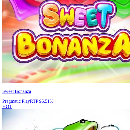
Sweet Bonanza
Pragmatic Play
RTP
96.51
%
HOT