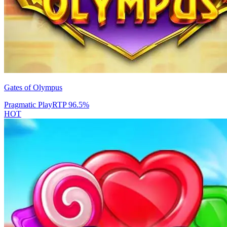
Gates of Olympus
Pragmatic Play
RTP
96.5
%
HOT