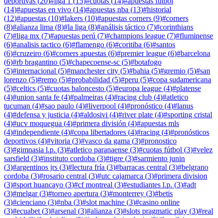
deportivas
(
20
)
#
liga 1
(
15
)
#
cuotas
(
14
)
#
apuestas futbol
(
14
)
#
apuestas en vivo
(
14
)
#
apuestas nba
(
13
)
#
historial
(
12
)
#
apuestas
(
10
)
#
lakers
(
10
)
#
apuestas corners
(
9
)
#
corners
(
8
)
#
alianza lima
(
8
)
#
la liga
(
8
)
#
análisis táctico
(
7
)
#
corinthians
(
7
)
#
liga mx
(
7
)
#
apuestas perú
(
7
)
#
champions league
(
7
)
#
fluminense
(
6
)
#
analisis tactico
(
6
)
#
flamengo
(
6
)
#
coritiba
(
6
)
#
santos
(
6
)
#
cruzeiro
(
6
)
#
corners apuestas
(
6
)
#
premier league
(
6
)
#
barcelona
(
6
)
#
rb bragantino
(
5
)
#
chapecoense-sc
(
5
)
#
botafogo
(
5
)
#
internacional
(
5
)
#
manchester city
(
5
)
#
bahia
(
5
)
#
gremio
(
5
)
#
san
lorenzo
(
5
)
#
remo
(
5
)
#
probabilidad
(
5
)
#
peru
(
5
)
#
copa sudamericana
(
5
)
#
celtics
(
5
)
#
cuotas baloncesto
(
5
)
#
europa league
(
4
)
#
platense
(
4
)
#
union santa fe
(
4
)
#
palmeiras
(
4
)
#
racing club
(
4
)
#
atletico
tucuman
(
4
)
#
sao paulo
(
4
)
#
liverpool
(
4
)
#
pronóstico
(
4
)
#
lanus
(
4
)
#
defensa y justicia
(
4
)
#
aldosivi
(
4
)
#
river plate
(
4
)
#
sporting cristal
(
4
)
#
ucv moquegua
(
4
)
#
primera división
(
4
)
#
apuestas mls
(
4
)
#
independiente
(
4
)
#
copa libertadores
(
4
)
#
racing
(
4
)
#
pronósticos
deportivos
(
4
)
#
vitoria
(
3
)
#
vasco da gama
(
3
)
#
pronostico
(
3
)
#
gimnasia l.p.
(
3
)
#
atletico paranaense
(
3
)
#
cuotas fútbol
(
3
)
#
velez
sarsfield
(
3
)
#
instituto cordoba
(
3
)
#
tigre
(
3
)
#
sarmiento junin
(
3
)
#
argentinos jrs
(
3
)
#
lectura fría
(
3
)
#
barracas central
(
3
)
#
belgrano
cordoba
(
3
)
#
rosario central
(
3
)
#
utc cajamarca
(
3
)
#
primera division
(
3
)
#
sport huancayo
(
3
)
#
cf montreal
(
3
)
#
estudiantes l.p.
(
3
)
#
adt
(
3
)
#
melgar
(
3
)
#
torneo apertura
(
3
)
#
monterrey
(
3
)
#
betis
(
3
)
#
cienciano
(
3
)
#
nba
(
3
)
#
slot machine
(
3
)
#
casino online
(
3
)
#
ecuabet
(
3
)
#
arsenal
(
3
)
#
alianza
(
3
)
#
slots pragmatic play
(
3
)
#
real