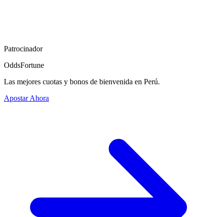
Patrocinador
OddsFortune
Las mejores cuotas y bonos de bienvenida en Perú.
Apostar Ahora