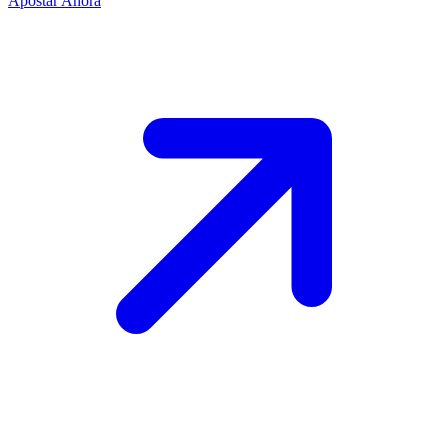
Apostar Ahora