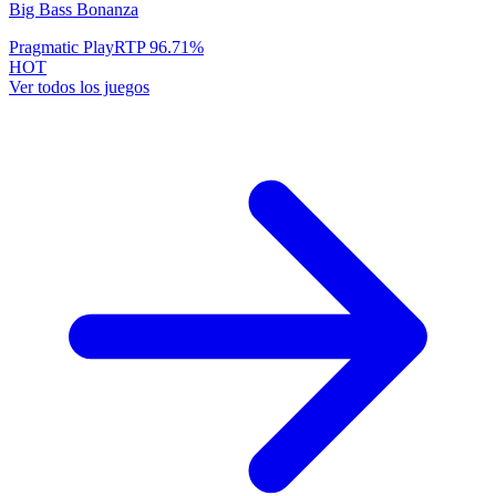
Big Bass Bonanza
Pragmatic Play
RTP
96.71
%
HOT
Ver todos los juegos