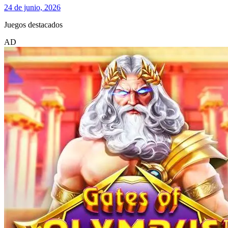
24 de junio, 2026
Juegos destacados
AD