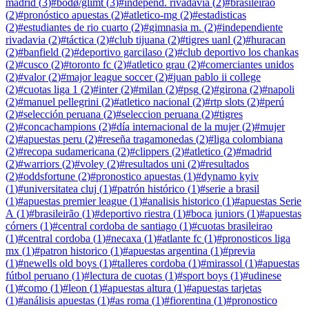
madrid
(
3
)
#
bodø/glimt
(
3
)
#
independ. rivadavia
(
2
)
#
brasileirao
(
2
)
#
pronóstico apuestas
(
2
)
#
atletico-mg
(
2
)
#
estadisticas
(
2
)
#
estudiantes de rio cuarto
(
2
)
#
gimnasia m.
(
2
)
#
independiente
rivadavia
(
2
)
#
táctica
(
2
)
#
club tijuana
(
2
)
#
tigres uanl
(
2
)
#
huracan
(
2
)
#
banfield
(
2
)
#
deportivo garcilaso
(
2
)
#
club deportivo los chankas
(
2
)
#
cusco
(
2
)
#
toronto fc
(
2
)
#
atletico grau
(
2
)
#
comerciantes unidos
(
2
)
#
valor
(
2
)
#
major league soccer
(
2
)
#
juan pablo ii college
(
2
)
#
cuotas liga 1
(
2
)
#
inter
(
2
)
#
milan
(
2
)
#
psg
(
2
)
#
girona
(
2
)
#
napoli
(
2
)
#
manuel pellegrini
(
2
)
#
atletico nacional
(
2
)
#
rtp slots
(
2
)
#
perú
(
2
)
#
selección peruana
(
2
)
#
seleccion peruana
(
2
)
#
tigres
(
2
)
#
concachampions
(
2
)
#
día internacional de la mujer
(
2
)
#
mujer
(
2
)
#
apuestas peru
(
2
)
#
reseña tragamonedas
(
2
)
#
liga colombiana
(
2
)
#
recopa sudamericana
(
2
)
#
clippers
(
2
)
#
atletico
(
2
)
#
madrid
(
2
)
#
warriors
(
2
)
#
voley
(
2
)
#
resultados uni
(
2
)
#
resultados
(
2
)
#
oddsfortune
(
2
)
#
pronostico apuestas
(
1
)
#
dynamo kyiv
(
1
)
#
universitatea cluj
(
1
)
#
patrón histórico
(
1
)
#
serie a brasil
(
1
)
#
apuestas premier league
(
1
)
#
analisis historico
(
1
)
#
apuestas Serie
A
(
1
)
#
brasileirão
(
1
)
#
deportivo riestra
(
1
)
#
boca juniors
(
1
)
#
apuestas
córners
(
1
)
#
central cordoba de santiago
(
1
)
#
cuotas brasileirao
(
1
)
#
central cordoba
(
1
)
#
necaxa
(
1
)
#
atlante fc
(
1
)
#
pronosticos liga
mx
(
1
)
#
patron historico
(
1
)
#
apuestas argentina
(
1
)
#
previa
(
1
)
#
newells old boys
(
1
)
#
talleres cordoba
(
1
)
#
mirassol
(
1
)
#
apuestas
fútbol peruano
(
1
)
#
lectura de cuotas
(
1
)
#
sport boys
(
1
)
#
udinese
(
1
)
#
como
(
1
)
#
leon
(
1
)
#
apuestas altura
(
1
)
#
apuestas tarjetas
(
1
)
#
análisis apuestas
(
1
)
#
as roma
(
1
)
#
fiorentina
(
1
)
#
pronostico