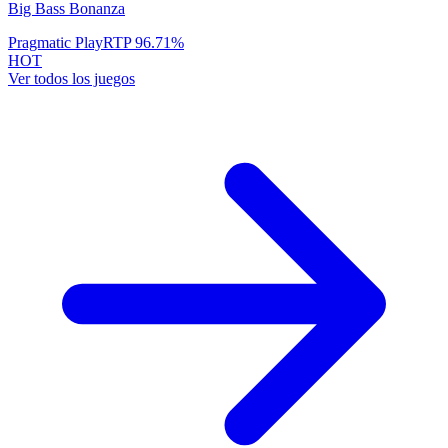
Big Bass Bonanza
Pragmatic Play
RTP
96.71
%
HOT
Ver todos los juegos