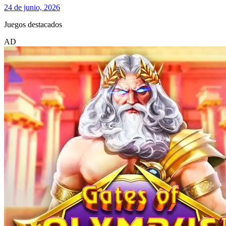
24 de junio, 2026
Juegos destacados
AD