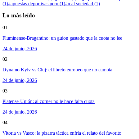
(
1
)
#
apuestas deportivas peru
(
1
)
#
real sociedad
(
1
)
Lo más leído
01
Fluminense-Bragantino: un guion gastado que la cuota no lee
24 de junio, 2026
02
Dynamo Kyiv vs Cluj: el libreto europeo que no cambia
24 de junio, 2026
03
Platense-Unión: al corner no le hace falta cuota
24 de junio, 2026
04
Vitoria vs Vasco: la pizarra táctica enfría el relato del favorito