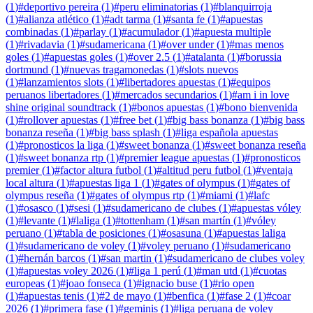
(
1
)
#
deportivo pereira
(
1
)
#
peru eliminatorias
(
1
)
#
blanquirroja
(
1
)
#
alianza atlético
(
1
)
#
adt tarma
(
1
)
#
santa fe
(
1
)
#
apuestas
combinadas
(
1
)
#
parlay
(
1
)
#
acumulador
(
1
)
#
apuesta multiple
(
1
)
#
rivadavia
(
1
)
#
sudamericana
(
1
)
#
over under
(
1
)
#
mas menos
goles
(
1
)
#
apuestas goles
(
1
)
#
over 2.5
(
1
)
#
atalanta
(
1
)
#
borussia
dortmund
(
1
)
#
nuevas tragamonedas
(
1
)
#
slots nuevos
(
1
)
#
lanzamientos slots
(
1
)
#
libertadores apuestas
(
1
)
#
equipos
peruanos libertadores
(
1
)
#
mercados secundarios
(
1
)
#
am i in love
shine original soundtrack
(
1
)
#
bonos apuestas
(
1
)
#
bono bienvenida
(
1
)
#
rollover apuestas
(
1
)
#
free bet
(
1
)
#
big bass bonanza
(
1
)
#
big bass
bonanza reseña
(
1
)
#
big bass splash
(
1
)
#
liga española apuestas
(
1
)
#
pronosticos la liga
(
1
)
#
sweet bonanza
(
1
)
#
sweet bonanza reseña
(
1
)
#
sweet bonanza rtp
(
1
)
#
premier league apuestas
(
1
)
#
pronosticos
premier
(
1
)
#
factor altura futbol
(
1
)
#
altitud peru futbol
(
1
)
#
ventaja
local altura
(
1
)
#
apuestas liga 1
(
1
)
#
gates of olympus
(
1
)
#
gates of
olympus reseña
(
1
)
#
gates of olympus rtp
(
1
)
#
miami
(
1
)
#
lafc
(
1
)
#
osasco
(
1
)
#
sesi
(
1
)
#
sudamericano de clubes
(
1
)
#
apuestas vóley
(
1
)
#
levante
(
1
)
#
laliga
(
1
)
#
tottenham
(
1
)
#
san martín
(
1
)
#
vóley
peruano
(
1
)
#
tabla de posiciones
(
1
)
#
osasuna
(
1
)
#
apuestas laliga
(
1
)
#
sudamericano de voley
(
1
)
#
voley peruano
(
1
)
#
sudamericano
(
1
)
#
hernán barcos
(
1
)
#
san martin
(
1
)
#
sudamericano de clubes voley
(
1
)
#
apuestas voley 2026
(
1
)
#
liga 1 perú
(
1
)
#
man utd
(
1
)
#
cuotas
europeas
(
1
)
#
joao fonseca
(
1
)
#
ignacio buse
(
1
)
#
rio open
(
1
)
#
apuestas tenis
(
1
)
#
2 de mayo
(
1
)
#
benfica
(
1
)
#
fase 2
(
1
)
#
coar
2026
(
1
)
#
primera fase
(
1
)
#
geminis
(
1
)
#
liga peruana de voley