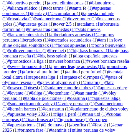
(
1
)
#
deportivo pereira
(
1
)
#
peru eliminatorias
(
1
)
#
blanquirroja
(
1
)
#
alianza atlético
(
1
)
#
adt tarma
(
1
)
#
santa fe
(
1
)
#
apuestas
combinadas
(
1
)
#
parlay
(
1
)
#
acumulador
(
1
)
#
apuesta multiple
(
1
)
#
rivadavia
(
1
)
#
sudamericana
(
1
)
#
over under
(
1
)
#
mas menos
goles
(
1
)
#
apuestas goles
(
1
)
#
over 2.5
(
1
)
#
atalanta
(
1
)
#
borussia
dortmund
(
1
)
#
nuevas tragamonedas
(
1
)
#
slots nuevos
(
1
)
#
lanzamientos slots
(
1
)
#
libertadores apuestas
(
1
)
#
equipos
peruanos libertadores
(
1
)
#
mercados secundarios
(
1
)
#
am i in love
shine original soundtrack
(
1
)
#
bonos apuestas
(
1
)
#
bono bienvenida
(
1
)
#
rollover apuestas
(
1
)
#
free bet
(
1
)
#
big bass bonanza
(
1
)
#
big bass
bonanza reseña
(
1
)
#
big bass splash
(
1
)
#
liga española apuestas
(
1
)
#
pronosticos la liga
(
1
)
#
sweet bonanza
(
1
)
#
sweet bonanza reseña
(
1
)
#
sweet bonanza rtp
(
1
)
#
premier league apuestas
(
1
)
#
pronosticos
premier
(
1
)
#
factor altura futbol
(
1
)
#
altitud peru futbol
(
1
)
#
ventaja
local altura
(
1
)
#
apuestas liga 1
(
1
)
#
gates of olympus
(
1
)
#
gates of
olympus reseña
(
1
)
#
gates of olympus rtp
(
1
)
#
miami
(
1
)
#
lafc
(
1
)
#
osasco
(
1
)
#
sesi
(
1
)
#
sudamericano de clubes
(
1
)
#
apuestas vóley
(
1
)
#
levante
(
1
)
#
laliga
(
1
)
#
tottenham
(
1
)
#
san martín
(
1
)
#
vóley
peruano
(
1
)
#
tabla de posiciones
(
1
)
#
osasuna
(
1
)
#
apuestas laliga
(
1
)
#
sudamericano de voley
(
1
)
#
voley peruano
(
1
)
#
sudamericano
(
1
)
#
hernán barcos
(
1
)
#
san martin
(
1
)
#
sudamericano de clubes voley
(
1
)
#
apuestas voley 2026
(
1
)
#
liga 1 perú
(
1
)
#
man utd
(
1
)
#
cuotas
europeas
(
1
)
#
joao fonseca
(
1
)
#
ignacio buse
(
1
)
#
rio open
(
1
)
#
apuestas tenis
(
1
)
#
2 de mayo
(
1
)
#
benfica
(
1
)
#
fase 2
(
1
)
#
coar
2026
(
1
)
#
primera fase
(
1
)
#
geminis
(
1
)
#
liga peruana de voley