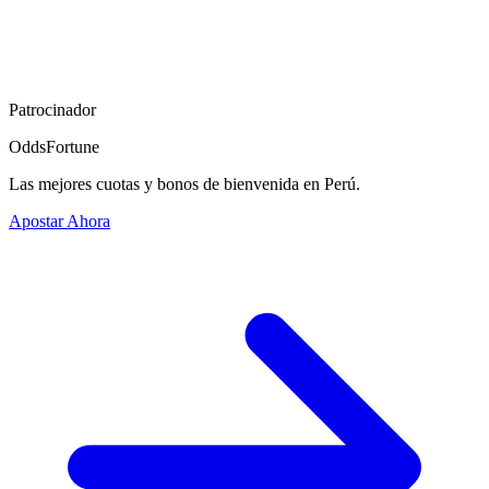
Patrocinador
OddsFortune
Las mejores cuotas y bonos de bienvenida en Perú.
Apostar Ahora