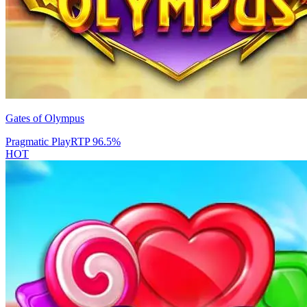
Gates of Olympus
Pragmatic Play
RTP
96.5
%
HOT