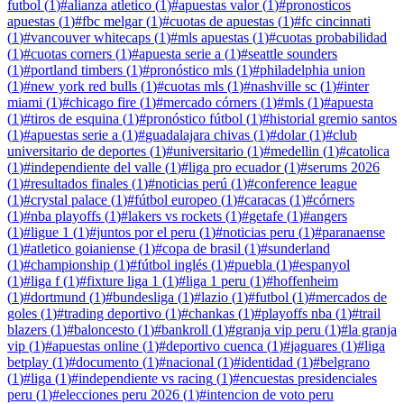
futbol
(
1
)
#
alianza atletico
(
1
)
#
apuestas valor
(
1
)
#
pronosticos
apuestas
(
1
)
#
fbc melgar
(
1
)
#
cuotas de apuestas
(
1
)
#
fc cincinnati
(
1
)
#
vancouver whitecaps
(
1
)
#
mls apuestas
(
1
)
#
cuotas probabilidad
(
1
)
#
cuotas corners
(
1
)
#
apuesta serie a
(
1
)
#
seattle sounders
(
1
)
#
portland timbers
(
1
)
#
pronóstico mls
(
1
)
#
philadelphia union
(
1
)
#
new york red bulls
(
1
)
#
cuotas mls
(
1
)
#
nashville sc
(
1
)
#
inter
miami
(
1
)
#
chicago fire
(
1
)
#
mercado córners
(
1
)
#
mls
(
1
)
#
apuesta
(
1
)
#
tiros de esquina
(
1
)
#
pronóstico fútbol
(
1
)
#
historial gremio santos
(
1
)
#
apuestas serie a
(
1
)
#
guadalajara chivas
(
1
)
#
dolar
(
1
)
#
club
universitario de deportes
(
1
)
#
universitario
(
1
)
#
medellin
(
1
)
#
catolica
(
1
)
#
independiente del valle
(
1
)
#
liga pro ecuador
(
1
)
#
serums 2026
(
1
)
#
resultados finales
(
1
)
#
noticias perú
(
1
)
#
conference league
(
1
)
#
crystal palace
(
1
)
#
fútbol europeo
(
1
)
#
caracas
(
1
)
#
córners
(
1
)
#
nba playoffs
(
1
)
#
lakers vs rockets
(
1
)
#
getafe
(
1
)
#
angers
(
1
)
#
ligue 1
(
1
)
#
juntos por el peru
(
1
)
#
noticias peru
(
1
)
#
paranaense
(
1
)
#
atletico goianiense
(
1
)
#
copa de brasil
(
1
)
#
sunderland
(
1
)
#
championship
(
1
)
#
fútbol inglés
(
1
)
#
puebla
(
1
)
#
espanyol
(
1
)
#
liga f
(
1
)
#
fixture liga 1
(
1
)
#
liga 1 peru
(
1
)
#
hoffenheim
(
1
)
#
dortmund
(
1
)
#
bundesliga
(
1
)
#
lazio
(
1
)
#
futbol
(
1
)
#
mercados de
goles
(
1
)
#
trading deportivo
(
1
)
#
chankas
(
1
)
#
playoffs nba
(
1
)
#
trail
blazers
(
1
)
#
baloncesto
(
1
)
#
bankroll
(
1
)
#
granja vip peru
(
1
)
#
la granja
vip
(
1
)
#
apuestas online
(
1
)
#
deportivo cuenca
(
1
)
#
jaguares
(
1
)
#
liga
betplay
(
1
)
#
documento
(
1
)
#
nacional
(
1
)
#
identidad
(
1
)
#
belgrano
(
1
)
#
liga
(
1
)
#
independiente vs racing
(
1
)
#
encuestas presidenciales
peru
(
1
)
#
elecciones peru 2026
(
1
)
#
intencion de voto peru