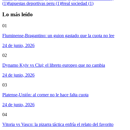
(
1
)
#
apuestas deportivas peru
(
1
)
#
real sociedad
(
1
)
Lo más leído
01
Fluminense-Bragantino: un guion gastado que la cuota no lee
24 de junio, 2026
02
Dynamo Kyiv vs Cluj: el libreto europeo que no cambia
24 de junio, 2026
03
Platense-Unión: al corner no le hace falta cuota
24 de junio, 2026
04
Vitoria vs Vasco: la pizarra táctica enfría el relato del favorito